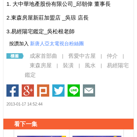
1. 大中華地產股份有限公司_邱朝偉 董事長
2.東森房屋新莊加盟店 _吳琼 店長
3.易經陽宅鑑定_吳松根老師
按讚加入
新唐人亞太電視台粉絲團
成家首部曲
舊愛中古屋
仲介
|
|
|
東森房屋
裝潢
風水
易經陽宅
|
|
|
鑑定
2013-01-17 14:52:44
看下一集