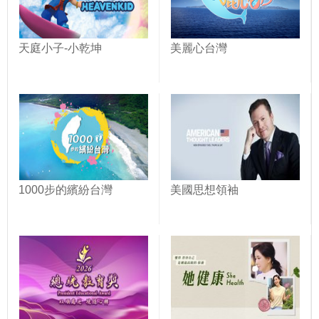
天庭小子-小乾坤
美麗心台灣
1000步的繽紛台灣
美國思想領袖