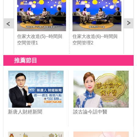
住家大改造(5)--時間與
住家大改造(6)--時間與
住家
空間管理1
空間管理2
空間
推薦節目
新唐人財經新聞
談古論今話中醫