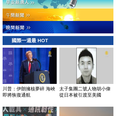
國際一週最 HOT
川普：伊朗擁核夢碎 海峽
太子集團二號人物胡小偉
即將恢復通航
從日本被引渡至美國