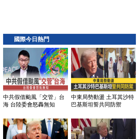
國際今日熱門
中共假借颱風「交管」台
中東局勢動盪 土耳其沙特
海 台陸委會怒轟無知
巴基斯坦誓共同防禦