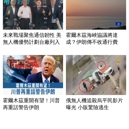
未來戰場聚焦通信韌性 美
霍爾木茲海峽協議將達
無人機優勢計劃台廠列入
成？伊朗傳不收通行費
霍爾木茲重開有望！川普
俄無人機追殺烏平民影片
再重話警告伊朗
曝光 小販驚險逃生