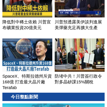
降低對中稀土依賴 川普宣
川普預透露美伊談判進展
布礦業投資20億美元
美彈藥充足再擴大生產
SpaceX、特斯拉德州斥資
防堵中共！川普簽行政令
168億 打造最大晶片廠
對多晶矽課15%關稅
Terafab
今日整點新聞