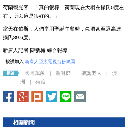
荷蘭觀光客：「真的很棒！荷蘭現在大概在攝氏0度左
右，所以這是很好的。」
當天在伯斯，人們享用聖誕午餐時，氣溫甚至還高達
攝氏39.6度。
新唐人記者 陳新梅 綜合報導
按讚加入
新唐人亞太電視台粉絲團
國際萬象
聖誕節
聖誕老人
澳
|
|
|
洲
衝浪
|
相關新聞