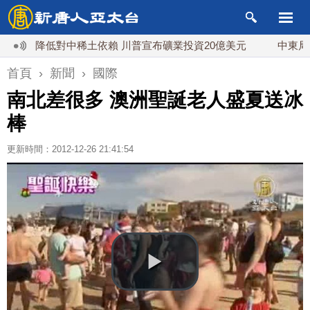
降低對中稀土依賴 川普宣布礦業投資20億美元
中東局勢動盪
首頁
›
新聞
›
國際
南北差很多 澳洲聖誕老人盛夏送冰
棒
更新時間：2012-12-26 21:41:54