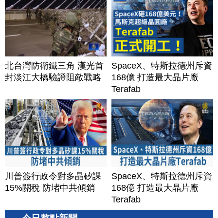
北台灣防衛鐵三角 漢光首
SpaceX、特斯拉德州斥資
封淡江大橋驗證阻敵戰略
168億 打造最大晶片廠
Terafab
川普簽行政令對多晶矽課
SpaceX、特斯拉德州斥資
15%關稅 防堵中共傾銷
168億 打造最大晶片廠
Terafab