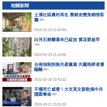
相關新聞
土溝社區農村再生 舊豬舍變身鄉情客
廳
2019-10-23 21:54:44
白河石斛蘭瀑布已綻放 賞花要趁早
2019-04-29 21:33:46
台南強制拆除共產黨廟 共黨咆哮者遭
驅離
2022-02-18 22:43:32
不懼死亡威脅！大支英文新歌揭中共
隱匿奪命
2020-03-21 15:01:55