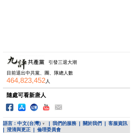
引發三退大潮
目前退出中共黨、團、隊總人數
464,823,452
人
隨處可看新唐人
語言：
中文(台灣)
|
我們的服務
|
關於我們
|
客服資訊
|
澄清與更正
|
倫理委員會