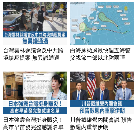
台灣雲林縣議會反中共跨
白海豚颱風最快週五海警
境鎮壓提案 無異議通過
父親節中部以北防雨彈
日本強震台灣挺身賑災！
川普戴維營內閣會議 預告
高市早苗發完整感謝名單
數週內重擊伊朗