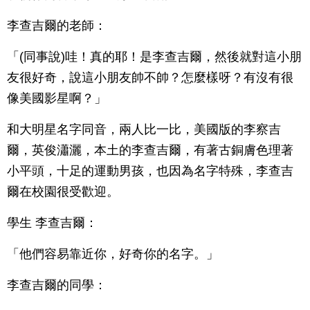
李查吉爾的老師：
「(同事說)哇！真的耶！是李查吉爾，然後就對這小朋
友很好奇，說這小朋友帥不帥？怎麼樣呀？有沒有很
像美國影星啊？」
和大明星名字同音，兩人比一比，美國版的李察吉
爾，英俊瀟灑，本土的李查吉爾，有著古銅膚色理著
小平頭，十足的運動男孩，也因為名字特殊，李查吉
爾在校園很受歡迎。
學生 李查吉爾：
「他們容易靠近你，好奇你的名字。」
李查吉爾的同學：