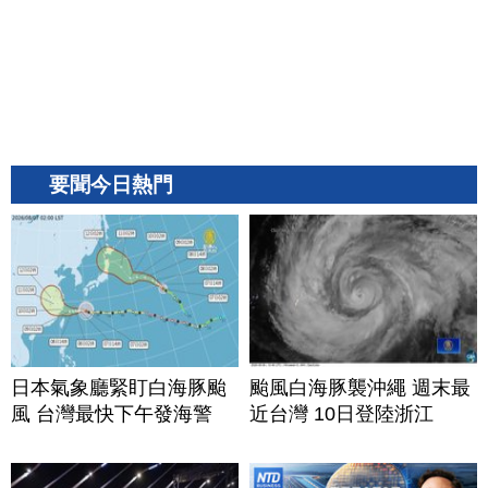
要聞今日熱門
日本氣象廳緊盯白海豚颱
颱風白海豚襲沖繩 週末最
風 台灣最快下午發海警
近台灣 10日登陸浙江