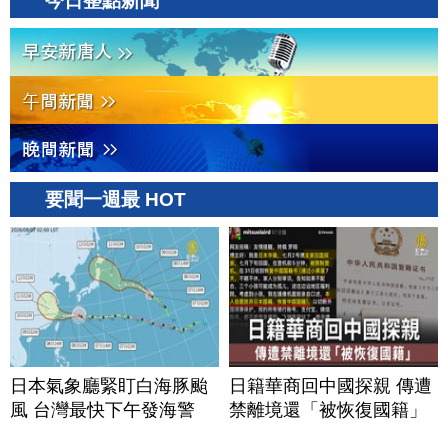
今日整點新聞
要聞一週最 HOT
日本氣象廳緊盯白海豚颱
日籍華商回中國探親 傳遭
風 台灣最快下午發海警
禁離境還「被恢復國籍」