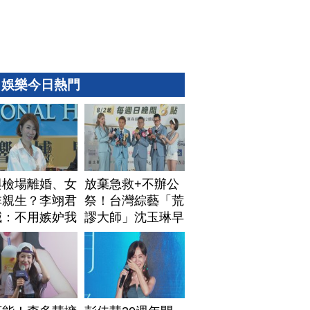
娛樂今日熱門
與檢場離婚、女
放棄急救+不辦公
非親生？李翊君
祭！台灣綜藝「荒
喊：不用嫉妒我
謬大師」沈玉琳早
安排身後事