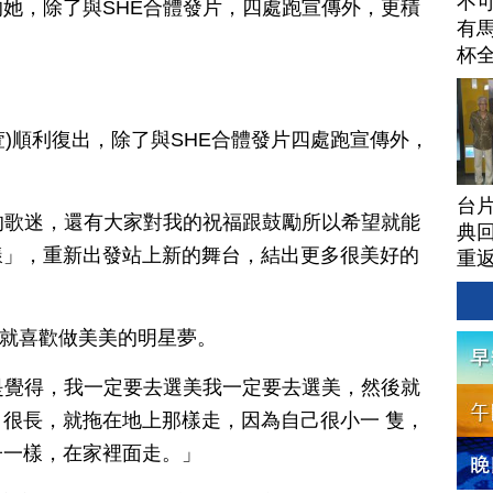
不
她，除了與SHE合體發片，四處跑宣傳外，更積
有馬
杯
家萱)順利復出，除了與SHE合體發片四處跑宣傳外，
台
所有的歌迷，還有大家對我的祝福跟鼓勵所以希望就能
典回
樣」，重新出發站上新的舞台，結出更多很美好的
重
從小就喜歡做美美的明星夢。
想就是覺得，我一定要去選美我一定要去選美，然後就
很長，就拖在地上那樣走，因為自己很小一 隻，
子一樣，在家裡面走。」