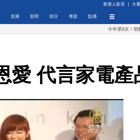
新唐人影音
|
大
直播
新聞
節目
專題
點播
今年第6次！朝鮮發射彈道
a曬恩愛 代言家電產