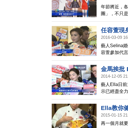
年節將近，
團」，不只
姐謝金燕帶來
任容萱現身
2016-03-09 16
藝人Selin
容萱參加代言
說，「姊姊
感，她回答
金馬挨批 
2014-12-05 21
藝人Ella
示已經盡全
力的空間。
Ella教
2015-01-15 21
再一個月就要