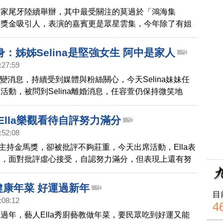
各家尾牙陸續舉辦，其中最受關注的莫過於「鴻海集
是獎金吸引人，表演的嘉賓更是眾星雲集，今年除了有姐
熱歌勁舞，難得合體的S.H.E也壓軸登場。
：姊姊Selina是堅強女生 阿中是家人
:27:59
a婚變消息，持續受到媒體與粉絲關心，今天Selina妹妹任
活動，被問到Selina離婚消息，任容萱仍保持微笑地
是堅強女生，我們一直都很支持她」，被問到對阿中觀
「阿中是家人」。
Ella樂觀看待自評努力滿分
:52:08
日前主持金馬獎，卻被批評不夠莊重，今天出席活動，Ella表
力，面對批評虛心接受，自認努力滿分，但表現上還有努
你健康年菜 好運過新年
目
:08:12
4
過年，藝人Ella秀廚藝教做年菜，要民眾吃到好運又能