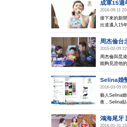
成軍15週
2016-09-11 20
接下來的新聞
出道邁入15
名會的場景
周杰倫台
2015-02-09 22
周杰倫與昆凌
能夠見證他
的外婆也在晚
江蕙等演藝
Selin
現場記者黃
2016-03-09 05
藝人Seli
夜，Seli
寫到，我心中
中，在我人
鴻海尾牙 
粉絲關注。
2016-01-31 23