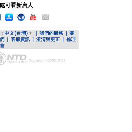
處可看新唐人
：
中文(台灣)
|
我們的服務
|
關
們
|
客服資訊
|
澄清與更正
|
倫理
會
Copyright ©2002-2023