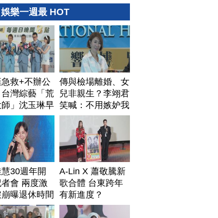
娛樂一週最 HOT
棄急救+不辦公
傳與檢場離婚、女
！台灣綜藝「荒
兒非親生？李翊君
大師」沈玉琳早
笑喊：不用嫉妒我
排身後事
慧30週年開
A-Lin X 蕭敬騰新
者會 兩度激
歌合體 台東跨年
淚崩曝退休時間
有新進度？