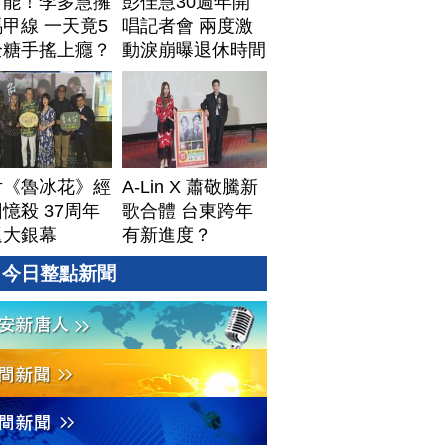
可能！李多慧擁
彭佳慧30週年開
甲線 一天竟5
唱記者會 兩度激
全糖手搖上癮？
動淚崩曝退休時間
片《魯冰花》經
A-Lin X 蕭敬騰新
憶殺 37周年
歌合體 台東跨年
返大銀幕
有新進度？
今日整點新聞