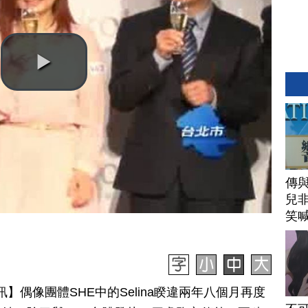
傳
兒
笑
日訊】偶像團體SHE中的Selina睽違兩年八個月再度