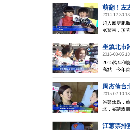
萌翻！左
2014-12-30 13
超人氣雙胞
眾驚喜，頂
坐鎮北市跨年
2016-03-05 18
2015跨年
高點，今年首度
府前彩排，
周杰倫台
2015-02-10 13
娛樂焦點，
北，宴請親
前來祝賀。
江蕙票排