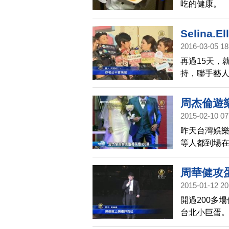
吃的健康。
Selina
2016-03-05 18
再過15天，
持，聯手藝人S
Selina
樺」。
周杰倫遊
2015-02-10 07
昨天台灣娛
等人都到場
帶著愛犬走
費預估為60
周華健攻蛋
壓力都沒了
2015-01-12 20
開過200多
台北小巨蛋
的票就好。