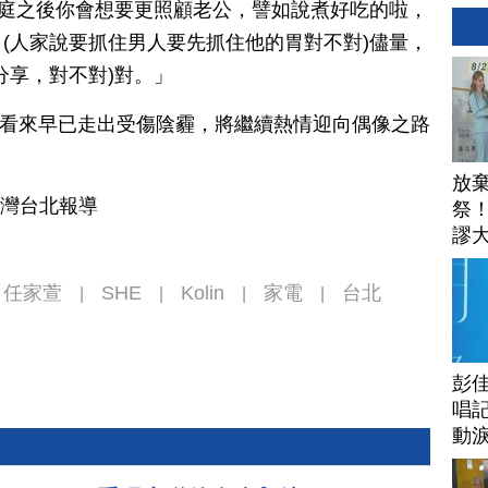
「組了家庭之後你會想要更照顧老公，譬如說煮好吃的啦，
(人家說要抓住男人要先抓住他的胃對不對)儘量，
分享，對不對)對。」
a，看來早已走出受傷陰霾，將繼續熱情迎向偶像之路
放
台灣台北報導
祭
謬
安
任家萱
SHE
Kolin
家電
台北
|
|
|
|
彭佳
唱記
動