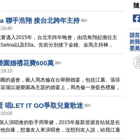
隨
.Ella 聯手浩翔 接台北跨年主持
:18:40
語言
就要邁入2015年，台北市跨年晚會，由浩角翔起擔任主
於我
elina以及Ella。先前分別接下金鐘、金馬主持棒，
委員
以及Ella在跨年晚會合體主持，還特地取了團名，叫作「大聲萱
樂園婚禮花費600萬
:18:10
樂圈的盛會，藝人周杰倫在台舉辦婚宴，包括江蕙、張菲
在這場以遊樂園為主題的婚宴上，周杰倫一身藍色禮服，
紅毯，新娘昆凌則是批白紗、甜蜜洋溢，這場婚宴總共花
0萬元；而周董堅持不收禮金，讓娛樂圈來賓說，「整個
 唱LET IT GO爭取兒童歌迷
。」
:10:00
場個人演唱會的歌手周華健，2015年最新巡迴首站就是在
。他自爆，想邀友人來演唱會，沒想到友人說，給我江蕙