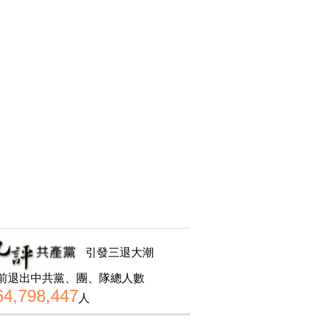
引發三退大潮
前退出中共黨、團、隊總人數
64,798,447
人