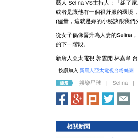
藝人 Selina VS主持人：
或者是讓他有一個很舒服的環境，
(儘量，這就是妳的小秘訣跟我們
從女子偶像晉升為人妻的Selin
的下一階段。
新唐人亞太電視 郭雲開 林嘉韋 
按讚加入
新唐人亞太電視台粉絲團
娛樂星球
Selina
|
|
相關新聞