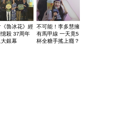
片《魯冰花》經
不可能！李多慧擁
憶殺 37周年
有馬甲線 一天竟5
返大銀幕
杯全糖手搖上癮？