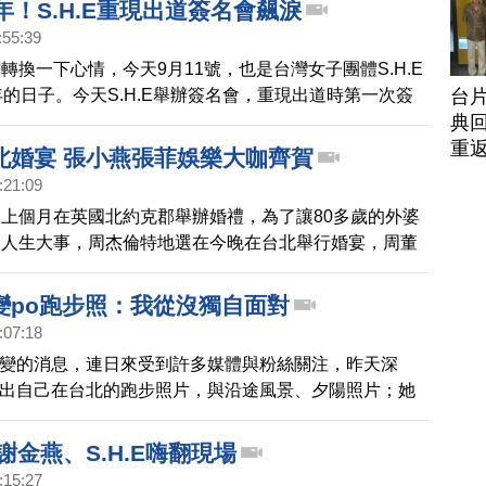
年！S.H.E重現出道簽名會飆淚
:55:39
轉換一下心情，今天9月11號，也是台灣女子團體S.H.E
台
年的日子。今天S.H.E舉辦簽名會，重現出道時第一次簽
典回
，三個人都直呼，好感動！
重
北婚宴 張小燕張菲娛樂大咖齊賀
:21:09
上個月在英國北約克郡舉辦婚禮，為了讓80多歲的外婆
的人生大事，周杰倫特地選在今晚在台北舉行婚宴，周董
間6點左右現身，包括張小燕、張菲、陶晶瑩、費玉清、
圈大咖都齊聚一堂，為這對新銀色夫妻獻上祝福，連線到
a婚變po跑步照：我從沒獨自面對
庭鋒，告訴我們最新情況，庭鋒。
:07:18
na婚變的消息，連日來受到許多媒體與粉絲關注，昨天深
na貼出自己在台北的跑步照片，與沿途風景、夕陽照片；她
滿滿地都是感激，這一路家人、 Hebe、Ella、朋友、阿
生遇到不同風景時，從沒讓我獨自面對。貼文也吸引數萬
謝金燕、S.H.E嗨翻現場
:15:27