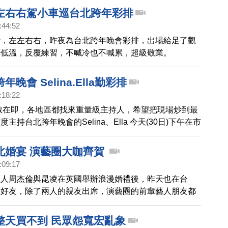
左右右駕小車巡台北跨年彩排
:44:52
胎，左左右右，昨夜為台北跨年晚會彩排，出場給足了觀
著低溫，反覆練習，不喊冷也不喊累，超級敬業。
晚會 Selina.Ella勤彩排
:18:22
倒數在即，各地區都找來重量級主持人，希望把現場炒到最
主持台北跨年晚會的Selina、Ella 今天(30日)下午在市
為明天的跨年晚會做好準備。
北婚宴 演藝圈大咖齊賀
:09:17
藝人周杰倫與昆凌在英國舉辦浪漫婚禮後，昨天也在台
朋好友，除了兩人的親友出席，演藝圈的前輩藝人朋友都
整天買不到 民眾怨寬宏亂象