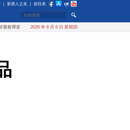
賽
|
新唐人之友
|
節目表
導彈 落日本EEZ外
2026 年 8 月 6 日 星期四
紅海戰火續升溫 也門胡塞武裝稱又襲擊沙
品