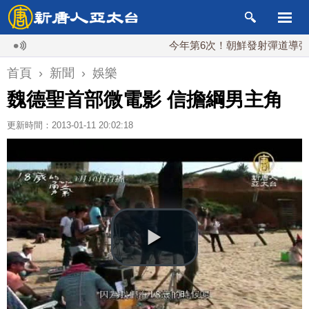
今年第6次！朝鮮發射彈道導彈 落日本
首頁
›
新聞
›
娛樂
魏德聖首部微電影 信擔綱男主角
更新時間：2013-01-11 20:02:18