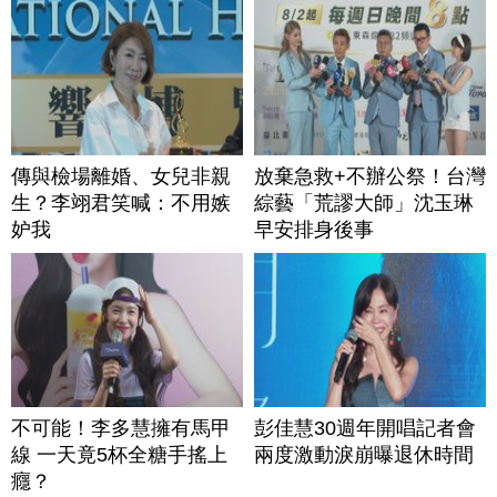
傳與檢場離婚、女兒非親
放棄急救+不辦公祭！台灣
生？李翊君笑喊：不用嫉
綜藝「荒謬大師」沈玉琳
妒我
早安排身後事
不可能！李多慧擁有馬甲
彭佳慧30週年開唱記者會
線 一天竟5杯全糖手搖上
兩度激動淚崩曝退休時間
癮？