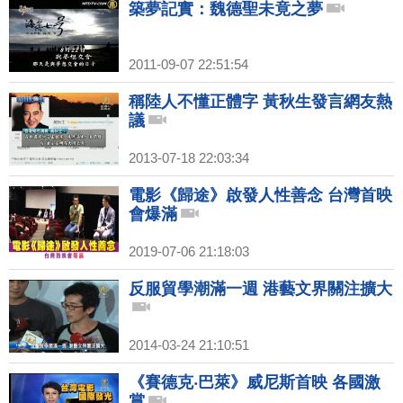
築夢記實：魏德聖未竟之夢
2011-09-07 22:51:54
稱陸人不懂正體字 黃秋生發言網友熱
議
2013-07-18 22:03:34
電影《歸途》啟發人性善念 台灣首映
會爆滿
2019-07-06 21:18:03
反服貿學潮滿一週 港藝文界關注擴大
2014-03-24 21:10:51
《賽德克‧巴萊》威尼斯首映 各國激
賞