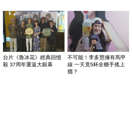
台片《魯冰花》經典回憶
不可能！李多慧擁有馬甲
殺 37周年重返大銀幕
線 一天竟5杯全糖手搖上
癮？