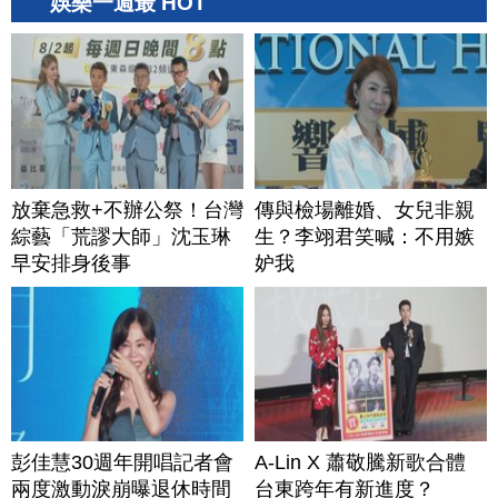
娛樂一週最 HOT
放棄急救+不辦公祭！台灣
傳與檢場離婚、女兒非親
綜藝「荒謬大師」沈玉琳
生？李翊君笑喊：不用嫉
早安排身後事
妒我
彭佳慧30週年開唱記者會
A-Lin X 蕭敬騰新歌合體
兩度激動淚崩曝退休時間
台東跨年有新進度？