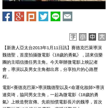
【新唐人亞太台2013年1月11日訊】賽德克巴萊導演
魏德聖，首度拍攝微電影《18歲的勇氣》，請來信樂
團的主唱信擔任男主角。今天舉辦微電影上映記者
會，導演以及男女主角都出席，分享拍片的心路歷
程。
電影<賽德克巴萊>導演魏德聖以及<命運化妝師>導演
連奕琦，協同男女主角，一起為微電影《18歲的勇
氣》上映造勢宣傳。先前拍慣電影長片的魏導，首次