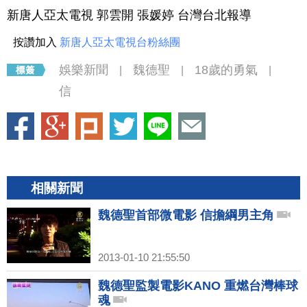
新唐人亞太電視 郭雲開 張媛婷 台灣台北報導
按讚加入
新唐人亞太電視台粉絲團
娛樂新聞
魏德聖
18歲的勇氣
|
|
|
信
相關新聞
魏德聖首部微電影 信擔綱男主角
2013-01-10 21:55:50
魏德聖監製電影KANO 重燃台灣棒球
魂