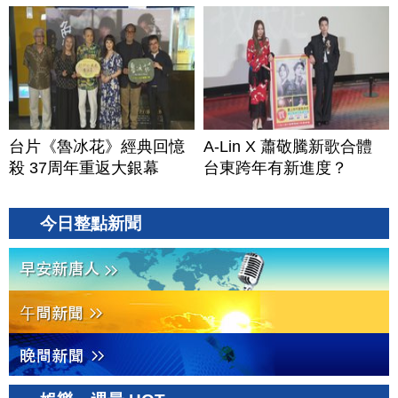
台片《魯冰花》經典回憶
A-Lin X 蕭敬騰新歌合體
殺 37周年重返大銀幕
台東跨年有新進度？
今日整點新聞