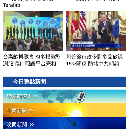
Terafab
台高齡博覽會 AI多模態監
川普簽行政令對多晶矽課
測服 傷口照護平台亮相
15%關稅 防堵中共傾銷
今日整點新聞