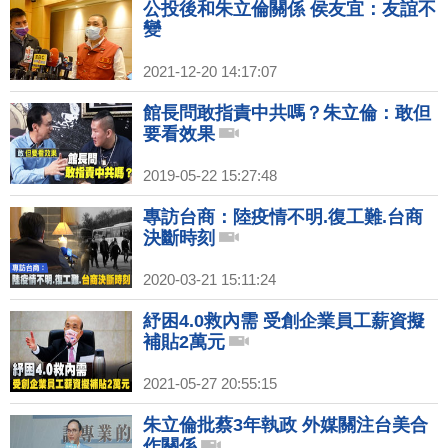
公投後和朱立倫關係 侯友宜：友誼不
變
2021-12-20 14:17:07
館長問敢指責中共嗎？朱立倫：敢但
要看效果
2019-05-22 15:27:48
專訪台商：陸疫情不明.復工難.台商
決斷時刻
2020-03-21 15:11:24
紓困4.0救內需 受創企業員工薪資擬
補貼2萬元
2021-05-27 20:55:15
朱立倫批蔡3年執政 外媒關注台美合
作關係