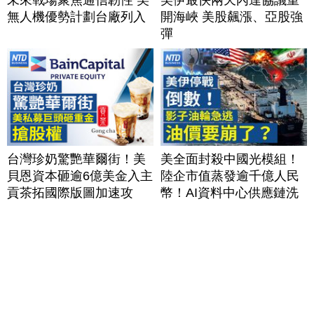
無人機優勢計劃台廠列入
開海峽 美股飆漲、亞股強
彈
台灣珍奶驚艷華爾街！美
美全面封殺中國光模組！
貝恩資本砸逾6億美金入主
陸企市值蒸發逾千億人民
貢茶拓國際版圖加速攻
幣！AI資料中心供應鏈洗
美？｜#財經新聞｜
牌？台灣喜迎轉單！成關
20260806(四)
鍵樞紐？｜#財經新聞
│20260805 (三)