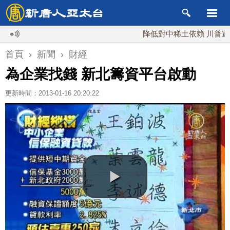
降低對中稀土依賴 川普宣布礦業
首頁
›
新聞
›
財經
為企業找錢 新北籌資平台啟動
更新時間：2013-01-16 20:20:22