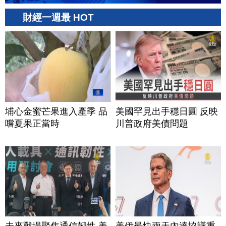
財經一週最 HOT
埔心金蜜芒果進入產季 品
美國罕見出手穩日圓 反映
嚐夏果正當時
川普政府美債問題
未來戰場聚焦通信韌性 美
美伊最快兩天內達協議重