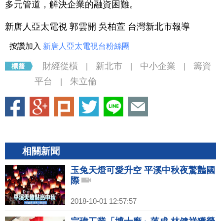
多元管道，解決企業的融資困難。
新唐人亞太電視 郭雲開 吳柏萱 台灣新北市報導
按讚加入
新唐人亞太電視台粉絲團
財經從橫
新北市
中小企業
籌資
|
|
|
平台
朱立倫
|
相關新聞
玉兔天燈可愛升空 平溪中秋夜驚豔國
際
2018-10-01 12:57:57