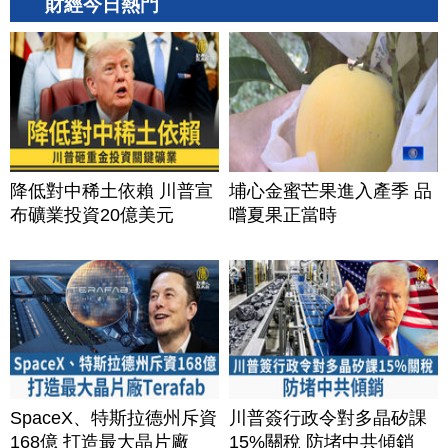
財經今日熱門
降低對中稀土依賴 川普宣
埔心金蜜芒果進入產季 品
布礦業投資20億美元
嚐夏果正當時
SpaceX、特斯拉德州斥資
川普簽行政令對多晶矽課
168億 打造最大晶片廠
15%關稅 防堵中共傾銷