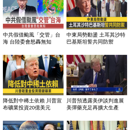
中共假借颱風「交管」台
中東局勢動盪 土耳其沙特
海 台陸委會怒轟無知
巴基斯坦誓共同防禦
降低對中稀土依賴 川普宣
川普預透露美伊談判進展
布礦業投資20億美元
美彈藥充足再擴大生產