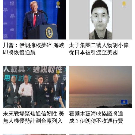
川普：伊朗擁核夢碎 海峽
太子集團二號人物胡小偉
即將恢復通航
從日本被引渡至美國
未來戰場聚焦通信韌性 美
霍爾木茲海峽協議將達
無人機優勢計劃台廠列入
成？伊朗傳不收通行費