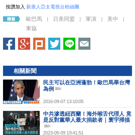
按讚加入
新唐人亞太電視台粉絲團
歐巴馬
日美同盟
軍演
美中
|
|
|
|
東協
相關新聞
民主可以在亞洲蓬勃！歐巴馬舉台灣
為例
2016-09-07 13:10:05
中共滲透紐西蘭！海外喉舌代理人 竟
是反對黨華人最大捐款者｜寰宇掃描
2023-05-09 19:41:51