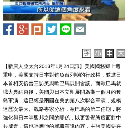
【新唐人亞太台2013年1月24日訊】美國國務卿上週
重申，美國支持日本對釣魚台列嶼的行政權，並邀日
本首相安倍晉三訪美與歐巴馬展開會談。而歐巴馬就
職大典結束後，美國與日本立即展開為期一個月的奪
島軍演，這已經是兩國在美的第八次聯合軍演，規模
達歷次最大。戰略專家分析，歐巴馬的第二任期，將
強化與日本等盟邦之間的關係，以更警覺態度面對中
共威脅，這也呼應他的就職演說內容，主張美國要在