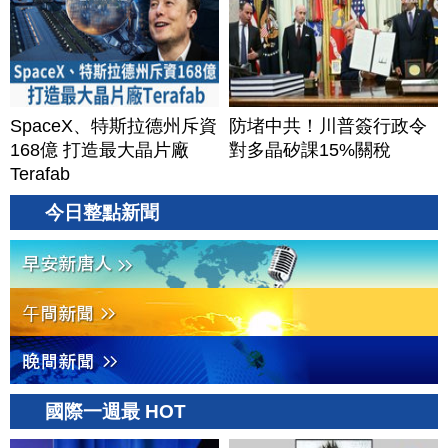
SpaceX、特斯拉德州斥資
防堵中共！川普簽行政令
168億 打造最大晶片廠
對多晶矽課15%關稅
Terafab
今日整點新聞
國際一週最 HOT