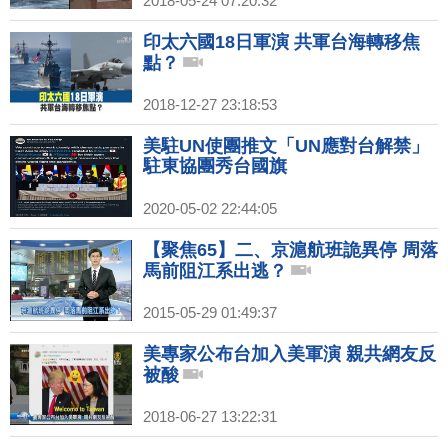
2018-05-24 07:20:32
印太六國18日軍演 共軍台海轉移焦
點？
2018-12-27 23:18:53
美駐UN使團推文「UN應對台解禁」
駐東協團秀台國旗
2020-05-02 22:44:05
【聚焦65】二、京滬航班詭異停 周落
馬前阻江系出逃？
2015-05-29 01:49:37
美專家公布台加入美軍演 親共網友反
被酸
2018-06-27 13:22:31