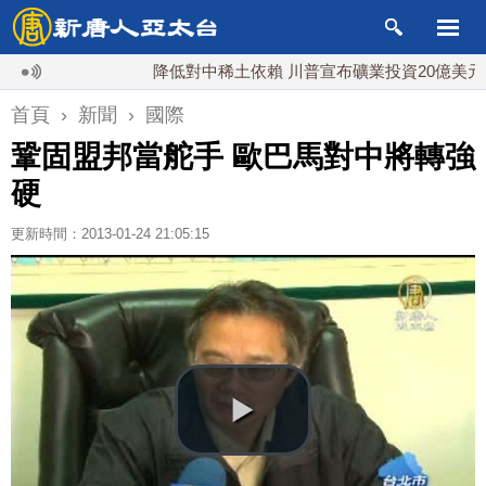
降低對中稀土依賴 川普宣布礦業投資20億美元
首頁
›
新聞
›
國際
鞏固盟邦當舵手 歐巴馬對中將轉強
硬
更新時間：2013-01-24 21:05:15