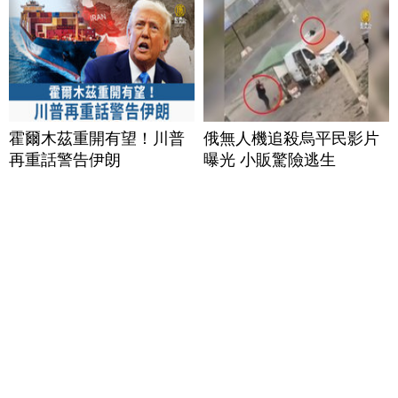
霍爾木茲重開有望！川普
俄無人機追殺烏平民影片
再重話警告伊朗
曝光 小販驚險逃生