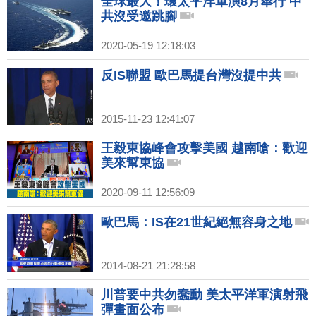
全球最大！環太平洋軍演8月舉行 中
共沒受邀跳腳
2020-05-19 12:18:03
反IS聯盟 歐巴馬提台灣沒提中共
2015-11-23 12:41:07
王毅東協峰會攻擊美國 越南嗆：歡迎
美來幫東協
2020-09-11 12:56:09
歐巴馬：IS在21世紀絕無容身之地
2014-08-21 21:28:58
川普要中共勿蠢動 美太平洋軍演射飛
彈畫面公布