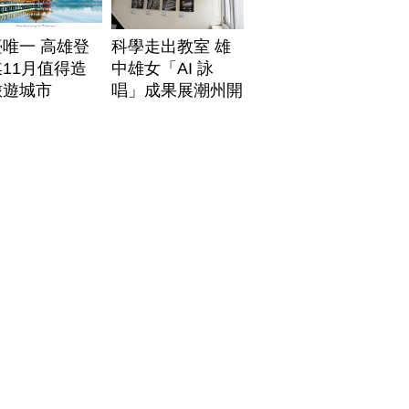
唯一 高雄登
科學走出教室 雄
11月值得造
中雄女「AI 詠
旅遊城市
唱」成果展潮州開
展