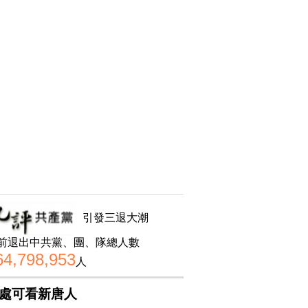
引發三退大潮
前退出中共黨、團、隊總人數
64,798,953
人
處可看新唐人