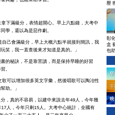
壓 
生拿下滿級分，表情超開心。早上六點鐘，大考中
李同學，還以為是惡作劇。
彰
道自己會滿級分，早上大概六點半就接到簡訊，我
盒 
開玩笑，我一直查後來才知道是真的。」
包
讀書的秘訣，不是靠苦讀，而是保持早睡的好習
學習。
文歌可以增加很多英文字彙，然後唱歌可以陶冶性
的幫助。」
分，真的不容易，以建中來說去年49人，今年幾
年17人，今年只剩15人。大考中心統計，全國有