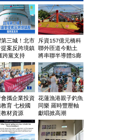
灣第三城！北市
斥資157億元橋科
會提案反跨境鎮
聯外匝道今動土
獲跨黨支持
將串聯半導體S廊
帶
濟會攜企業投資
花蓮漁港親子釣魚
教育 七校國
同樂 羅時豐壓軸
獲教材資源
獻唱掀高潮