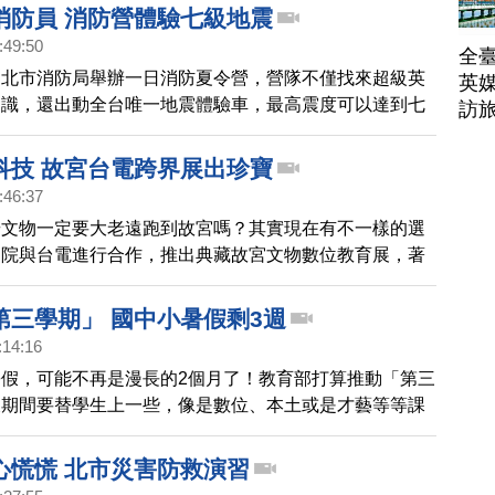
消防員 消防營體驗七級地震
:49:50
全臺
台北市消防局舉辦一日消防夏令營，營隊不僅找來超級英
英媒
知識，還出動全台唯一地震體驗車，最高震度可以達到七
訪
友從幼稚園到國小，都能初步建立防災意識。
科技 故宮台電跨界展出珍寶
:46:37
華文物一定要大老遠跑到故宮嗎？其實現在有不一樣的選
物院與台電進行合作，推出典藏故宮文物數位教育展，著
明上河圖，讓民眾大飽眼福。
第三學期」 國中小暑假剩3週
:14:16
假，可能不再是漫長的2個月了！教育部打算推動「第三
假期間要替學生上一些，像是數位、本土或是才藝等等課
來暑假變短了，最多只能放3週，學生聽到都哇哇叫，但
校代表倒是樂觀其成，教育部明年將先挑選100所學校
心慌慌 北市災害防救演習
會強制規定參加。