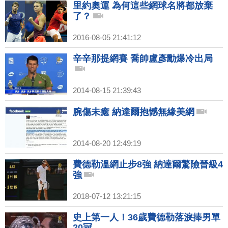
里約奧運 為何這些網球名將都放棄
了？
2016-08-05 21:41:12
辛辛那提網賽 喬帥盧彥勳爆冷出局
2014-08-15 21:39:43
腕傷未癒 納達爾抱憾無緣美網
2014-08-20 12:49:19
費德勒溫網止步8強 納達爾驚險晉級4
強
2018-07-12 13:21:15
史上第一人！36歲費德勒落淚捧男單
20冠