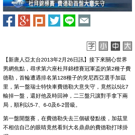
【新唐人亞太台2013年2月26日訊】接下來關心世界
男網焦點，尋求第六座杜拜錦標賽冠軍盃的第2種子費
德勒，首輪遭遇排名第128種子的突尼西亞選手加茲
里，第一盤瑞士特快車費德勒大意失守，竟然以5比7
輸掉一盤，還好他及時回神，二三盤只讓對手拿下兩
局，順利以5-7、6-0及6-2晉級。
第一盤開盤賽，在費德勒失去三個破發點後，加茲里
不相信自己的眼睛竟然看到大名鼎鼎的費德勒打球掛