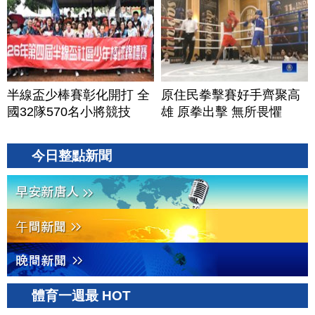
半線盃少棒賽彰化開打 全
原住民拳擊賽好手齊聚高
國32隊570名小將競技
雄 原拳出擊 無所畏懼
今日整點新聞
體育一週最 HOT