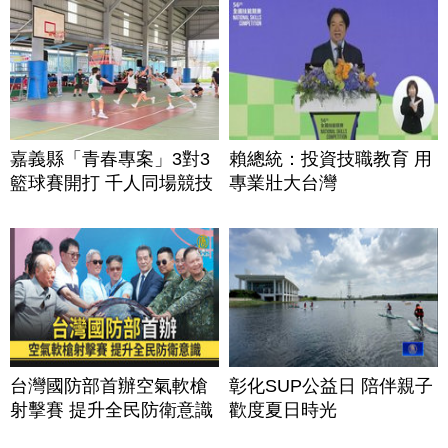
嘉義縣「青春專案」3對3
賴總統：投資技職教育 用
籃球賽開打 千人同場競技
專業壯大台灣
台灣國防部首辦空氣軟槍
彰化SUP公益日 陪伴親子
射擊賽 提升全民防衛意識
歡度夏日時光