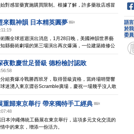
開始對感冒藥實施購買限制。根據了解，許多藥妝店感冒
存即將耗盡，在部分藥妝店，顧客已被限制不能購買超過
趕來觀神韻 日本精英圓夢
語言
於我
:11:19
委員
術團全球巡迴演出消息，1月28日晚，美國神韻世界藝
愛知縣藝術劇場的第三場演出再次爆滿，一位建築維修公
大雪開車4小時趕來觀看神韻演出，他說，終於圓了自己
深夜歡慶世足晉級 德粉檢討認敗
:56:58
盃分組賽爆冷戰勝西班牙，取得晉級資格，當終場哨聲響
球迷湧入東京澀谷Scramble廣場，慶祝一場幾乎沒人敢
。德國球迷則黯然接受淘汰結果。
展重歸東京舉行 帶來獨特手工經典
:07:48
屆日本沖繩傳統工藝展在東京舉行，這項多元文化交流的
疫情中的東京，增添一份活力。