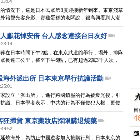
:03:04
的情況下，這是日本民眾第3度迎接新年到來。東京淺草
到外籍觀光客身影。賣雞蛋糕的老闆說，很高興看到人潮
謝台灣客的愛顧。
萬人獻花悼安倍 台人感念連接台日友好
:23:14
葬在日本時間下午2點，在東京武道館舉行，場外，排隊
眾長達三公里，截至下午6點，已有超過2萬3千人次，
眾到場以中華民國國旗致意，並且感念安倍對台日友好的
我們日本記者張卉，在現場的採訪報導。
設海外派出所 日本東京舉行抗議活動
:25:01
國家設立「派出所」，進行跨國鎮壓的行為被爆光後，引
和抗議。日本學者表示，中共的行為不僅侵犯人權，更侵
目
。
4
客狂掃貨 東京藥妝店採限購退燒藥
:49:52
隨
波延燒海外，為防止中國遊客加入搶購行列，日本東京的