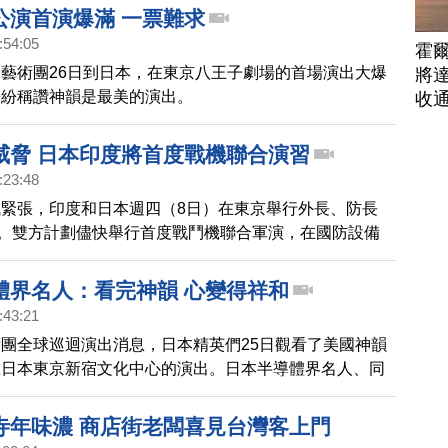
公演首演爆滿 一票難求
:54:05
霍
藝術團26日到日本，在東京八王子劇場的首場演出大爆
將
紛紛稱讚神韻是最美的演出。
收
威脅 日本印度將首度戰機聯合演習
:23:48
緊張，印度和日本週四（8日）在東京舉行外長、防長
談。雙方計劃儘快舉行首度戰鬥機聯合軍演，在國防設備
面，加深合作。
體界名人：看完神韻 心變得祥和
:43:21
團全球巡迴演出消息，日本精英們25日觀看了美國神韻
在日本東京新宿文化中心的演出。日本半導體界名人、同
團領袖的馬場久雄，感佩神韻藝術家的演出，並感動地
滿了祥和。
寺年味濃 商店街老闆喜見台灣客上門