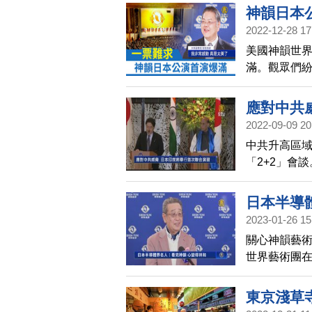
神韻日本
2022-12-28 17
美國神韻世界
滿。觀眾們
應對中共
2022-09-09 20
中共升高區域
「2+2」會
和技術等層
日本半導
2023-01-26 15
關心神韻藝術
世界藝術團
時也擔任社
說，心中充
東京淺草