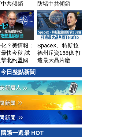
堵中共傾銷
防堵中共傾銷
分化？美情報：
SpaceX、特斯拉
最快今秋 試
德州斥資168億 打
攻擊北約盟國
造最大晶片廠
Terafab
今日整點新聞
國際一週最 HOT