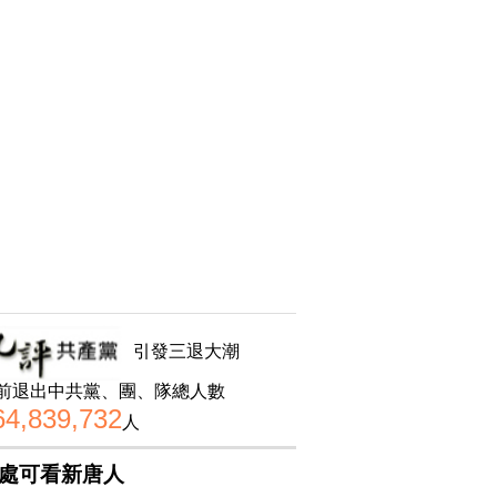
引發三退大潮
前退出中共黨、團、隊總人數
64,839,732
人
處可看新唐人