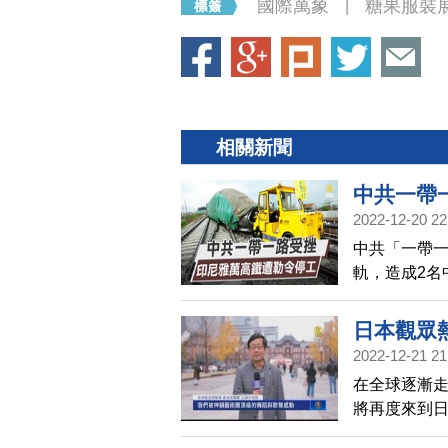
國際萬象
糖果服裝
|
相關新聞
中共一帶
2022-12-20 22
描
中共「一帶
軌，造成2名
原因。印尼
必須重新審
日本觀眾
2022-12-21 21
在全球逐漸
將再度來到
滿嚮往與期