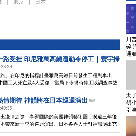
展
東京
日本
|
|
川
碎 
通
一路受挫 印尼雅萬高鐵遭勒令停工｜寰宇掃
:38:39
一路」在印尼的指標計畫雅萬高鐵日前發生工程列車出
中國工人死亡及4人受傷，當局下令暫時停工以調查事故
國會議員向中央社表示，雅萬高鐵工安事故多，要求政府
太
查這項計畫。
熱情期待 神韻將在日本巡迴演出
胡小
:40:35
引
走出疫情之際，享譽國際的美國神韻藝術團，睽違三年後
日本帶來新一季的巡迴演出。日本各界人士對神韻演出充
待，很多場次已經出現一票難求的盛況。