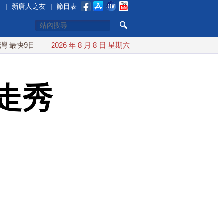
賽
|
新唐人之友
|
節目表
日可能登陸中國
2026 年 8 月 8 日 星期六
台灣漢光首結合城鎮演習 AIT連續發文讚「韌
走秀