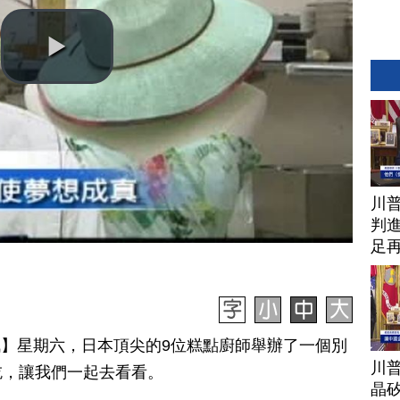
川
判進
足
日訊】星期六，日本頂尖的9位糕點廚師舉辦了一個別
川
吃，讓我們一起去看看。
晶矽