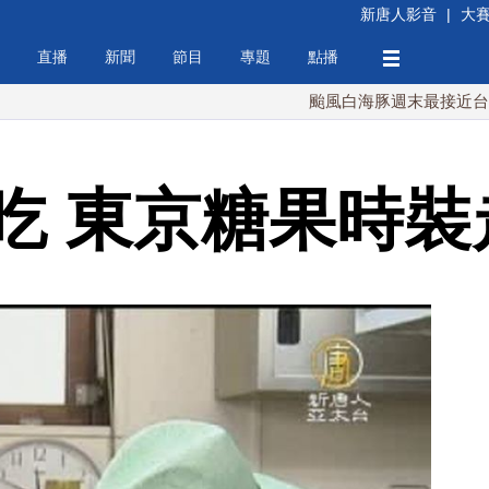
新唐人影音
|
大
直播
新聞
節目
專題
點播
颱風白海豚週末最接近台灣 最快9
吃 東京糖果時裝