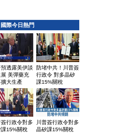
國際今日熱門
普預透露美伊談
防堵中共！川普簽
展 美彈藥充
行政令 對多晶矽
再擴大生產
課15%關稅
普簽行政令對多
川普簽行政令對多
課15%關稅
晶矽課15%關稅