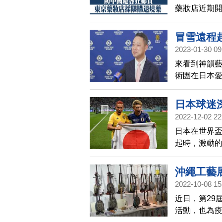
藥妝店近期
類型藥品庫
一盒。
冒雪遠程
2023-01-30 09
來看到神韻藝
術團在日本
司董事長，冒
的夢想。
日本球迷
2022-12-02 22
日本在世界
起時，激動的
夢想的勝利
沖繩工藝
2022-10-08 15
近日，第29
活動，也為