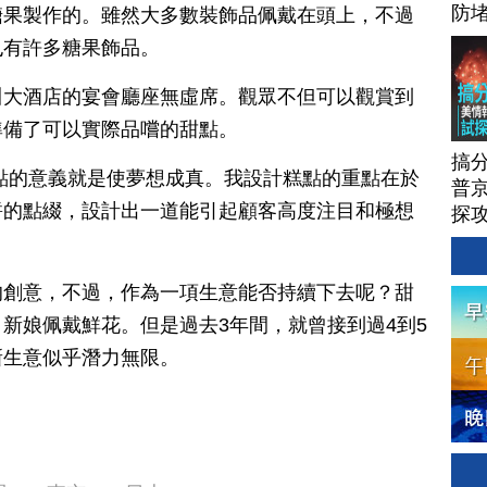
防
糖果製作的。雖然大多數裝飾品佩戴在頭上，不過
也有許多糖果飾品。
川大酒店的宴會廳座無虛席。觀眾不但可以觀賞到
準備了可以實際品嚐的甜點。
搞
點的意義就是使夢想成真。我設計糕點的重點在於
普京
餅的點綴，設計出一道能引起顧客高度注目和極想
探
的創意，不過，作為一項生意能否持續下去呢？甜
新娘佩戴鮮花。但是過去3年間，就曾接到過4到5
新生意似乎潛力無限。