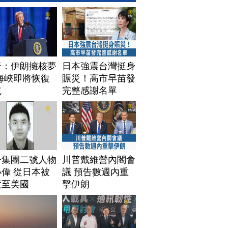
普：伊朗擁核夢
日本強震台灣挺身
海峽即將恢復
賑災！高市早苗發
航
完整感謝名單
子集團二號人物
川普戴維營內閣會
偉 從日本被
議 預告數週內重
渡至美國
擊伊朗