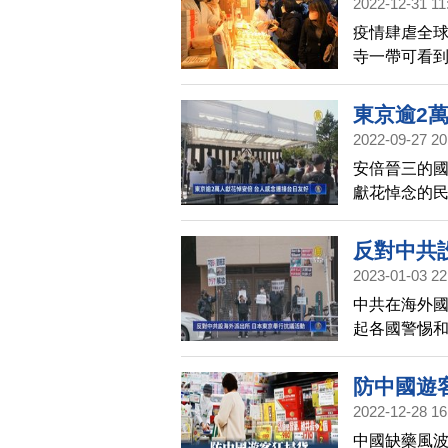
2022-12-31 11
疫情肆虐全球
寺一帶可看
洶湧，也感
東京逾2
2022-09-27 20
安倍晉三的國
獻花悼念的民
也有台灣民
貢獻，請看
反對中共
2023-01-03 22
中共在海外
起各國警惕
害他國主權
防中國遊
2022-12-28 16
中國缺藥風