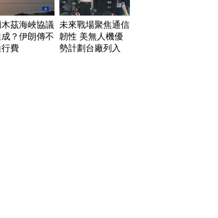
爾木茲海峽協議
未來戰場聚焦通信
達成？伊朗傳不
韌性 美無人機優
通行費
勢計劃台廠列入