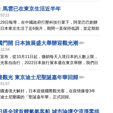
：馬雲已在東京生活近半年
:52:11
29日報導，在中國政府打壓科技行業下，阿里巴巴創辦
日本東京生活了近6個月，期間一直保持低調，並定期前
色列。
國門開 日本旅展盛大舉辦迎觀光潮
:11:54
宣布，從10月11日起，撤銷每天入境日本的人數上限，
光客自由行，2022日本旅行展本週在東京舉辦，我們日
直擊。
後觀光 東京迪士尼聖誕嘉年華回歸
:51:57
國邊境大解封，日本迎接國際觀光客，在疫情爆發3年
京迪士尼樂園的「聖誕嘉年華」正式回歸。
日搭全球首艘氫氣客船 城市論壇交流淨零排