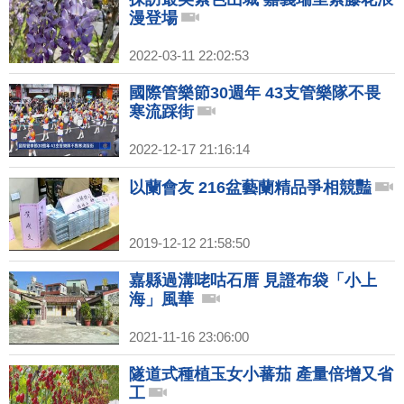
漫登場
2022-03-11 22:02:53
國際管樂節30週年 43支管樂隊不畏
寒流踩街
2022-12-17 21:16:14
以蘭會友 216盆藝蘭精品爭相競豔
2019-12-12 21:58:50
嘉縣過溝咾咕石厝 見證布袋「小上
海」風華
2021-11-16 23:06:00
隧道式種植玉女小蕃茄 產量倍增又省
工