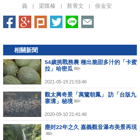
義
梁匯榛
蔡菁文
侯金安
|
|
|
相關新聞
54歲挑戰務農 種出脆甜多汁的「卡蜜
拉」哈密瓜
2021-05-19 21:53:46
觀太興奇景「萬鷺朝鳳」 訪「台版九
寨溝」秘境
2020-09-10 21:41:48
塵封22年之久 嘉義觀音瀑布美景再現