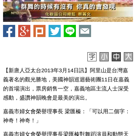
【新唐人亞太台2013年3月14日訊】阿里山是台灣嘉
義著名的觀光勝地，美國神韻巡迴藝術團11日在嘉義
的首場演出，票房銷售一空，嘉義地區主流人士深受
感動，盛讚神韻晚會是最美的演出。
嘉義市婦女會榮譽理事長 梁匯榛：「可以用二個字：
神奇！神奇！」
嘉義市婦女會榮譽理事長梁匯榛對舞蹈演員和動態天