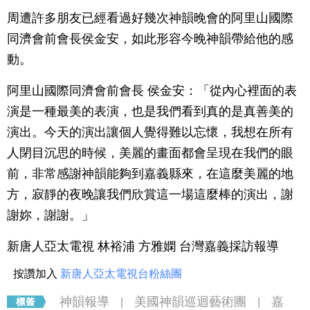
周遭許多朋友已經看過好幾次神韻晚會的阿里山國際
同濟會前會長侯金安，如此形容今晚神韻帶給他的感
動。
阿里山國際同濟會前會長 侯金安：「從內心裡面的表
演是一種最美的表演，也是我們看到真的是真善美的
演出。今天的演出讓個人覺得難以忘懷，我想在所有
人閉目沉思的時候，美麗的畫面都會呈現在我們的眼
前，非常感謝神韻能夠到嘉義縣來，在這麼美麗的地
方，寂靜的夜晚讓我們欣賞這一場這麼棒的演出，謝
謝妳，謝謝。」
新唐人亞太電視 林裕浦 方雅嫻 台灣嘉義採訪報導
按讚加入
新唐人亞太電視台粉絲團
神韻報導
美國神韻巡迴藝術團
嘉
|
|