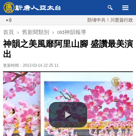
防堵中共！川普簽行政令 對
首頁
›
舊新聞類別
›
old神韻報導
神韻之美風靡阿里山腳 盛讚最美演
出
更新時間：2013-03-14 22:25:11