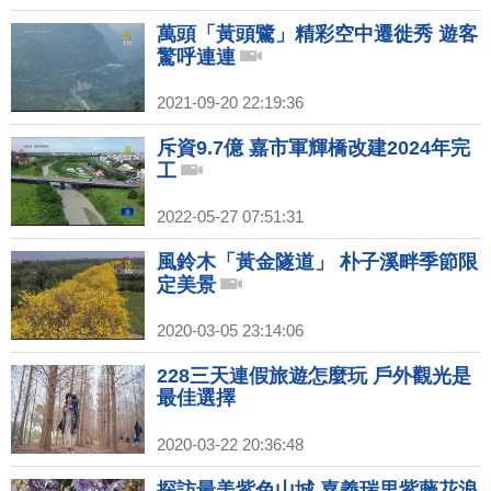
萬頭「黃頭鷺」精彩空中遷徙秀 遊客
驚呼連連
2021-09-20 22:19:36
斥資9.7億 嘉市軍輝橋改建2024年完
工
2022-05-27 07:51:31
風鈴木「黃金隧道」 朴子溪畔季節限
定美景
2020-03-05 23:14:06
228三天連假旅遊怎麼玩 戶外觀光是
最佳選擇
2020-03-22 20:36:48
探訪最美紫色山城 嘉義瑞里紫藤花浪