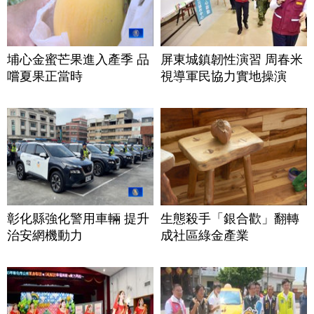
埔心金蜜芒果進入產季 品
屏東城鎮韌性演習 周春米
嚐夏果正當時
視導軍民協力實地操演
彰化縣強化警用車輛 提升
生態殺手「銀合歡」翻轉
治安網機動力
成社區綠金產業