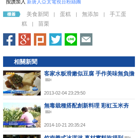
按讚加入
新唐人亞太電視台粉絲團
美食新聞
蛋糕
無添加
手工蛋
|
|
|
糕
苗栗
|
相關新聞
客家水粄滑嫩似豆腐 手作美味無負擔
2013-02-04 23:29:50
無毒栽種搭配創新料理 彩虹玉米夯
2014-10-21 20:35:24