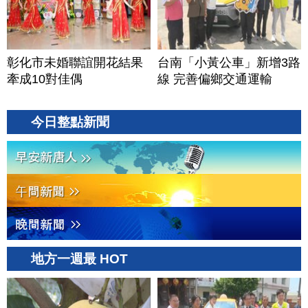
彰化市未婚聯誼開花結果
台南「小黃公車」新增3路
牽成10對佳偶
線 完善偏鄉交通運輸
今日整點新聞
地方一週最 HOT