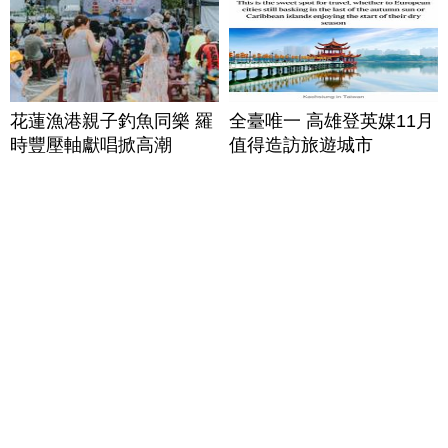
花蓮漁港親子釣魚同樂 羅
全臺唯一 高雄登英媒11月
時豐壓軸獻唱掀高潮
值得造訪旅遊城市