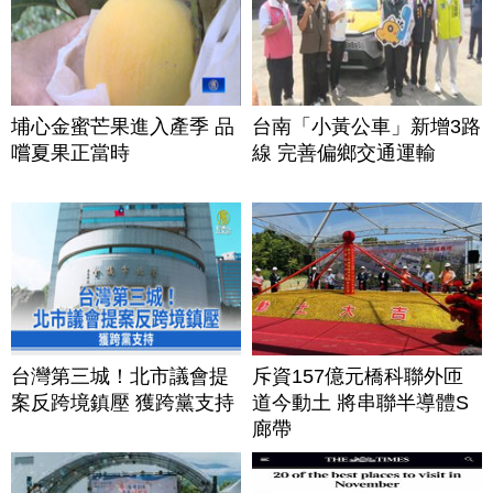
埔心金蜜芒果進入產季 品
台南「小黃公車」新增3路
嚐夏果正當時
線 完善偏鄉交通運輸
台灣第三城！北市議會提
斥資157億元橋科聯外匝
案反跨境鎮壓 獲跨黨支持
道今動土 將串聯半導體S
廊帶