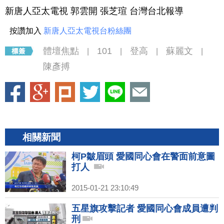
新唐人亞太電視 郭雲開 張芝瑄 台灣台北報導
按讚加入
新唐人亞太電視台粉絲團
體壇焦點
101
登高
蘇麗文
|
|
|
|
陳彥搏
相關新聞
柯P皺眉頭 愛國同心會在警面前意圖
打人
2015-01-21 23:10:49
五星旗攻擊記者 愛國同心會成員遭判
刑