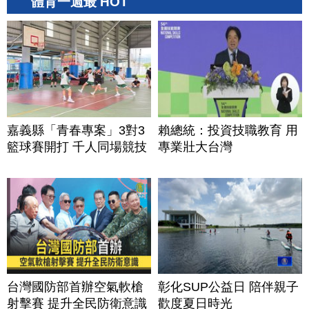
體育一週最 HOT
嘉義縣「青春專案」3對3
賴總統：投資技職教育 用
籃球賽開打 千人同場競技
專業壯大台灣
台灣國防部首辦空氣軟槍
彰化SUP公益日 陪伴親子
射擊賽 提升全民防衛意識
歡度夏日時光