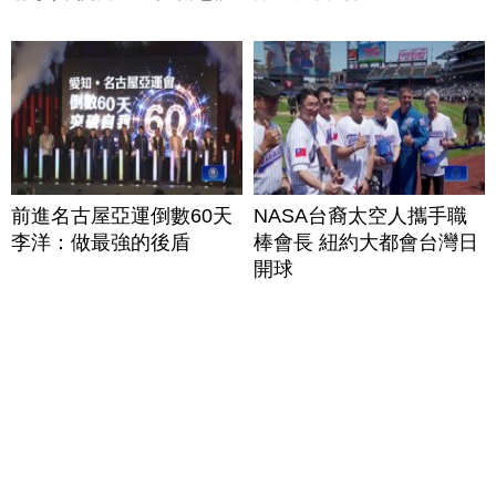
前進名古屋亞運倒數60天
NASA台裔太空人攜手職
李洋：做最強的後盾
棒會長 紐約大都會台灣日
開球