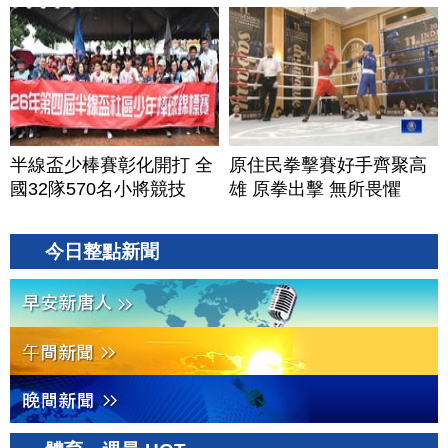
半線盃少棒賽彰化開打 全
原住民拳擊賽好手齊聚高
國32隊570名小將競技
雄 原拳出擊 無所畏懼
今日整點新聞