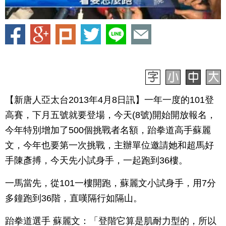
【新唐人亞太台2013年4月8日訊】一年一度的101登
高賽，下月五號就要登場，今天(8號)開始開放報名，
今年特別增加了500個挑戰者名額，跆拳道高手蘇麗
文，今年也要第一次挑戰，主辦單位邀請她和超馬好
手陳彥搏，今天先小試身手，一起跑到36樓。
一馬當先，從101一樓開跑，蘇麗文小試身手，用7分
多鐘跑到36階，直嘆隔行如隔山。
跆拳道選手 蘇麗文：「登階它算是肌耐力型的，所以