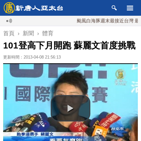
颱風白海豚週末最接近台灣 最快9日
首頁
›
新聞
›
體育
101登高下月開跑 蘇麗文首度挑戰
更新時間：2013-04-08 21:56:13