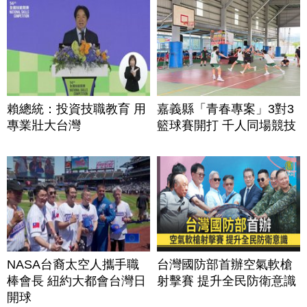
賴總統：投資技職教育 用
嘉義縣「青春專案」3對3
專業壯大台灣
籃球賽開打 千人同場競技
NASA台裔太空人攜手職
台灣國防部首辦空氣軟槍
棒會長 紐約大都會台灣日
射擊賽 提升全民防衛意識
開球