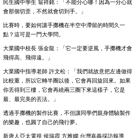
民生國中學生 翁祥銘：「不能分心哪！因為一分心就
會那個切歪，不然就會切到手。」
比賽時，要如何讓手擲機在半空中滯留的時間久一
點？這可是一門大學問。
大業國中校長 張金龍：「它一定要逆風，手擲機才會
飛得高、飛得遠。」
大業國中指導老師 許文松：「我們就故意把左邊做得
比較重，所以它轉半圈以後，它會再回旋回來。如果
你丟得到三樓，它會再繞兩三圈下來這樣子，它是
最、最完美的丟法。」
透過手擲機的製作比賽，不但讓同學們親身體驗製作
的樂趣，也圓了自己的飛行夢。
新唐人亞太電視 侯瑞霞 方雅嫻 台灣嘉義採訪報導