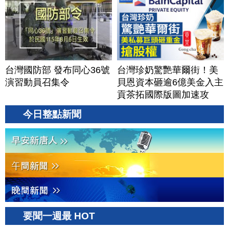
台灣國防部 發布同心36號
台灣珍奶驚艷華爾街！美
演習動員召集令
貝恩資本砸逾6億美金入主
貢茶拓國際版圖加速攻
美？｜#財經新聞｜
今日整點新聞
20260806(四)
要聞一週最 HOT