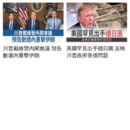
川普戴維營內閣會議 預告
美國罕見出手穩日圓 反映
數週內重擊伊朗
川普政府美債問題