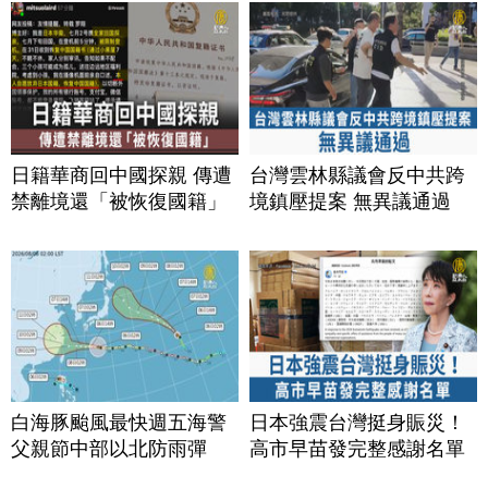
日籍華商回中國探親 傳遭
台灣雲林縣議會反中共跨
禁離境還「被恢復國籍」
境鎮壓提案 無異議通過
白海豚颱風最快週五海警
日本強震台灣挺身賑災！
父親節中部以北防雨彈
高市早苗發完整感謝名單