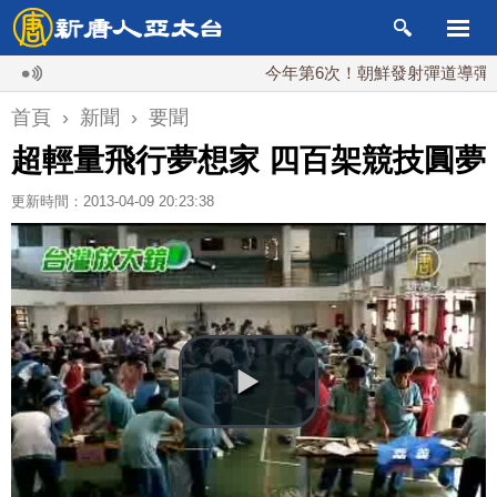
今年第6次！朝鮮發射彈道導彈 落日本E
首頁
›
新聞
›
要聞
超輕量飛行夢想家 四百架競技圓夢
更新時間：2013-04-09 20:23:38