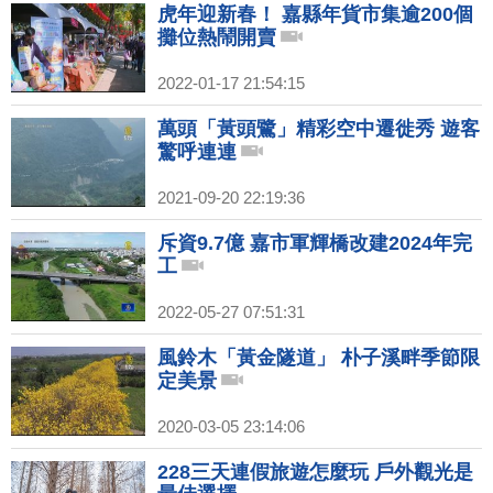
虎年迎新春！ 嘉縣年貨市集逾200個
攤位熱鬧開賣
2022-01-17 21:54:15
萬頭「黃頭鷺」精彩空中遷徙秀 遊客
驚呼連連
2021-09-20 22:19:36
斥資9.7億 嘉市軍輝橋改建2024年完
工
2022-05-27 07:51:31
風鈴木「黃金隧道」 朴子溪畔季節限
定美景
2020-03-05 23:14:06
228三天連假旅遊怎麼玩 戶外觀光是