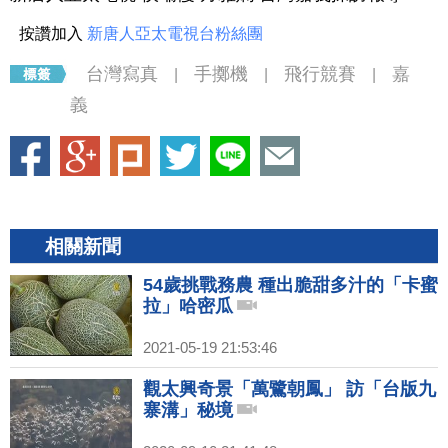
按讚加入
新唐人亞太電視台粉絲團
台灣寫真
手擲機
飛行競賽
嘉
|
|
|
義
相關新聞
54歲挑戰務農 種出脆甜多汁的「卡蜜
拉」哈密瓜
2021-05-19 21:53:46
觀太興奇景「萬鷺朝鳳」 訪「台版九
寨溝」秘境