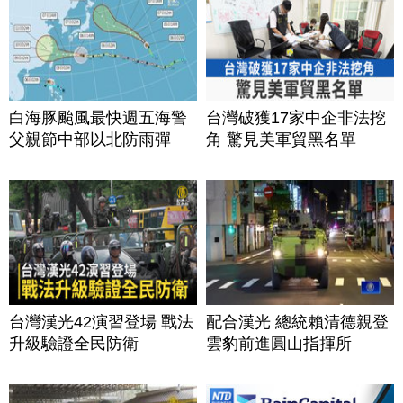
白海豚颱風最快週五海警
台灣破獲17家中企非法挖
父親節中部以北防雨彈
角 驚見美軍貿黑名單
台灣漢光42演習登場 戰法
配合漢光 總統賴清德親登
升級驗證全民防衛
雲豹前進圓山指揮所