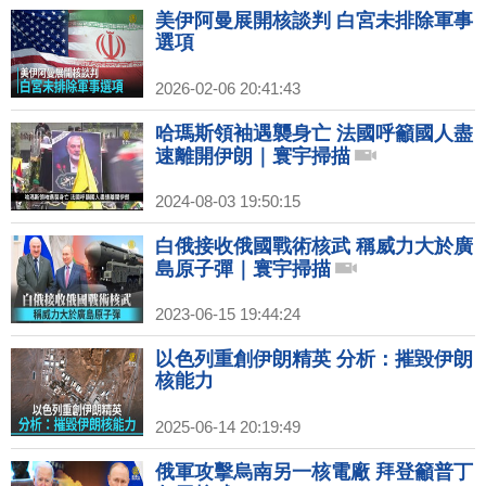
美伊阿曼展開核談判 白宮未排除軍事
選項
2026-02-06 20:41:43
哈瑪斯領袖遇襲身亡 法國呼籲國人盡
速離開伊朗｜寰宇掃描
2024-08-03 19:50:15
白俄接收俄國戰術核武 稱威力大於廣
島原子彈｜寰宇掃描
2023-06-15 19:44:24
以色列重創伊朗精英 分析：摧毀伊朗
核能力
2025-06-14 20:19:49
俄軍攻擊烏南另一核電廠 拜登籲普丁