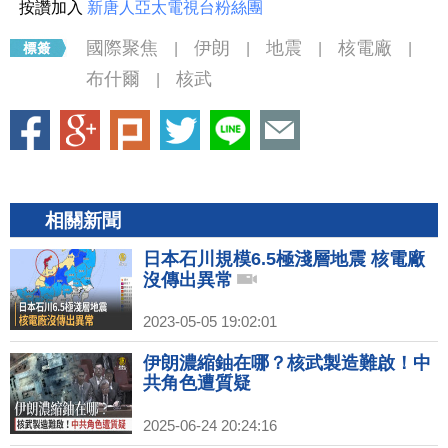
按讚加入
新唐人亞太電視台粉絲團
國際聚焦
伊朗
地震
核電廠
|
|
|
|
布什爾
核武
|
相關新聞
日本石川規模6.5極淺層地震 核電廠
沒傳出異常
2023-05-05 19:02:01
伊朗濃縮鈾在哪？核武製造難啟！中
共角色遭質疑
2025-06-24 20:24:16