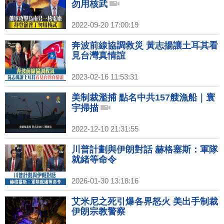
勿用核武
2022-09-20 17:00:19
奔波前線協調救災 黃志揚讓土耳其看
見台灣真情誼
2023-02-16 11:53:31
美制裁濫捕 點名中共157艘漁船｜寰
宇掃描
2022-12-10 21:31:55
川普計劃與伊朗對話 赫格塞斯：軍隊
就緒等命令
2026-01-30 13:18:16
艾米尼之死引爆各界怒火 美出手制裁
伊朗宗教警察