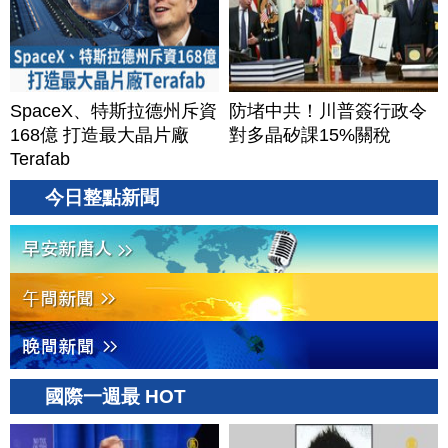
SpaceX、特斯拉德州斥資
防堵中共！川普簽行政令
168億 打造最大晶片廠
對多晶矽課15%關稅
Terafab
今日整點新聞
國際一週最 HOT