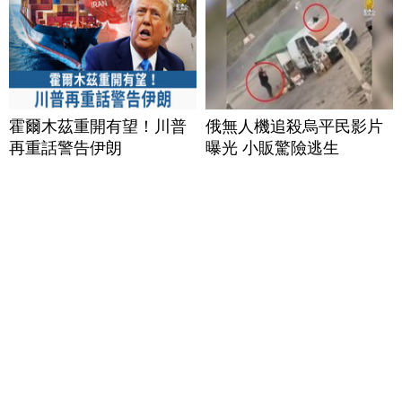
霍爾木茲重開有望！川普
俄無人機追殺烏平民影片
再重話警告伊朗
曝光 小販驚險逃生