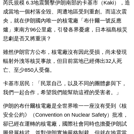
芮氏規模 6.3地震襲擊伊朗南部的卡基市（Kaki），造
成當地一個村落全毀、周遭地區受到重創。而這次震
央，就在伊朗國內唯一的核電廠「布什爾一號反應
爐」東南方96公里處，引發各界憂慮，日本福島核災
悲劇是否又將重演？
雖然伊朗官方公布，核電廠沒有因此受損，尚未發現
輻射外洩等核災事故，但目前當地已經傳出32人死
亡、至少850人受傷。
卡基市居民：「民眾自己，以及不同的團體參與下，
我們一起合作，希望我們能幫助這裡的受害者。」
伊朗的布什爾核電廠是全世界唯一一座沒有受到《核
安全公約》（Convention on Nuclear Safety）批准，
卻已經在運轉的核電廠，國際社會同時也擔憂伊朗試
圖發展核武，並對伊朗實施嚴格制裁，但就在地震當