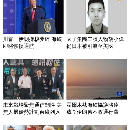
川普：伊朗擁核夢碎 海峽
太子集團二號人物胡小偉
即將恢復通航
從日本被引渡至美國
未來戰場聚焦通信韌性 美
霍爾木茲海峽協議將達
無人機優勢計劃台廠列入
成？伊朗傳不收通行費