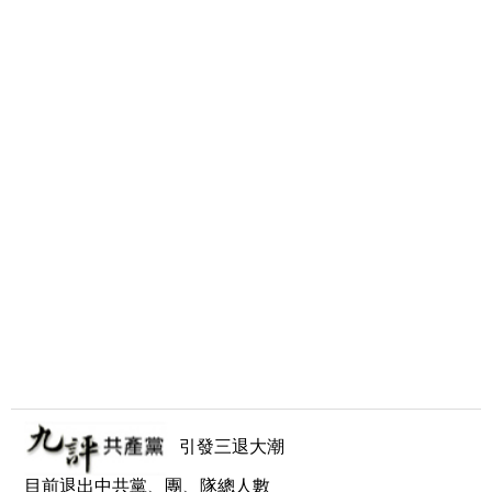
引發三退大潮
目前退出中共黨、團、隊總人數