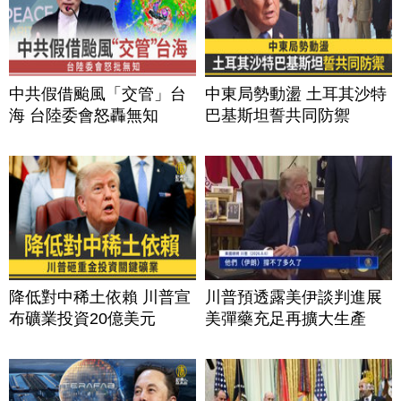
中共假借颱風「交管」台
中東局勢動盪 土耳其沙特
海 台陸委會怒轟無知
巴基斯坦誓共同防禦
降低對中稀土依賴 川普宣
川普預透露美伊談判進展
布礦業投資20億美元
美彈藥充足再擴大生產