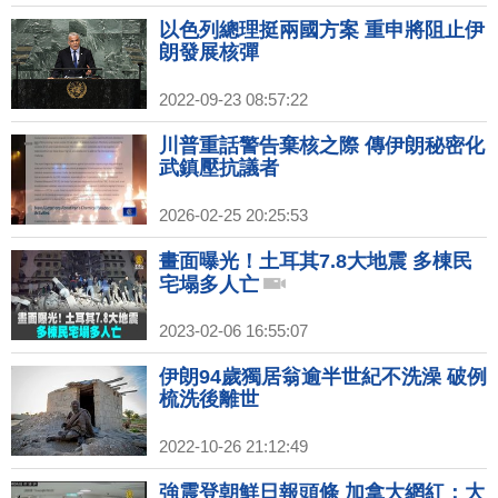
以色列總理挺兩國方案 重申將阻止伊
朗發展核彈
2022-09-23 08:57:22
川普重話警告棄核之際 傳伊朗秘密化
武鎮壓抗議者
2026-02-25 20:25:53
畫面曝光！土耳其7.8大地震 多棟民
宅塌多人亡
2023-02-06 16:55:07
伊朗94歲獨居翁逾半世紀不洗澡 破例
梳洗後離世
2022-10-26 21:12:49
強震登朝鮮日報頭條 加拿大網紅：大