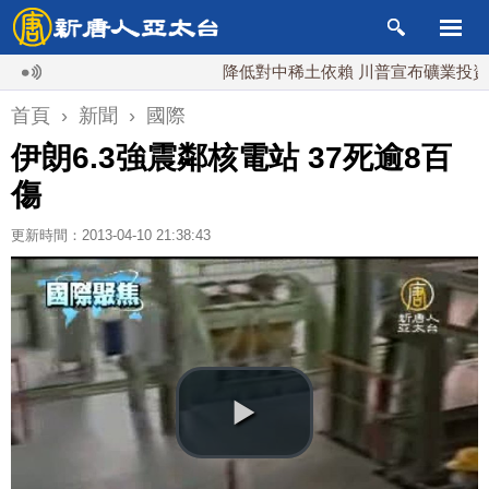
降低對中稀土依賴 川普宣布礦業投資20億美
首頁
›
新聞
›
國際
伊朗6.3強震鄰核電站 37死逾8百
傷
更新時間：2013-04-10 21:38:43