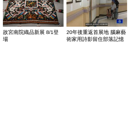
故宮南院織品新展 8/1登
20年後重返首展地 腦麻藝
場
術家用詩影留住部落記憶