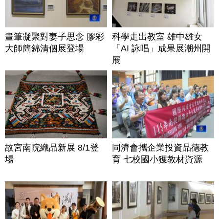
畫筆凝聚對妻子思念 膠彩
科學走出教室 雄中雄女
大師簡錦清個展登場
「AI 詠唱」成果展潮州開
展
故宮南院織品新展 8/1登
同濟會攜企業投資品德教
場
育 七校國小獲教材資源