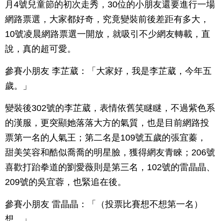
月4號兒童節的初次走秀，30位的小朋友還要進行一場
網路票選，大家都好奇，究竟變裝前後差距有多大，
10號凌晨網路票選一開放，就吸引不少網友轉載，直
說，真的超可愛。
參賽小朋友 李芷葳：「大家好，我是李芷葳，今年五
歲。」
變裝後302號的李芷葳，表情依舊笑瞇瞇，不過紫色系
的漢服，更突顯她落落大方的氣質，也是目前網路投
票第一名的人氣王；第二名是109號五歲的張宜蓁，
甜美笑容和酷似喬喬的明星臉，獲得網友青睞；206號
喜歡打跆拳道的劉愛薇則是第三名，102號的雷晶晶、
209號的吳宜蓉，也緊追在後。
參賽小朋友 雷晶晶：「（投票比賽想不想第一名）
想。」