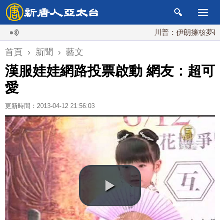
川普：伊朗擁核夢碎 海峽
首頁
›
新聞
›
藝文
漢服娃娃網路投票啟動 網友：超可
愛
更新時間：2013-04-12 21:56:03