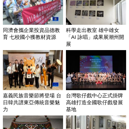
同濟會攜企業投資品德教
科學走出教室 雄中雄女
育 七校國小獲教材資源
「AI 詠唱」成果展潮州開
展
嘉義民族音樂節將登場 台
台灣歌仔戲中心正式掛牌
日韓共譜東亞傳統音樂魅
高雄打造全國歌仔戲發展
力
基地