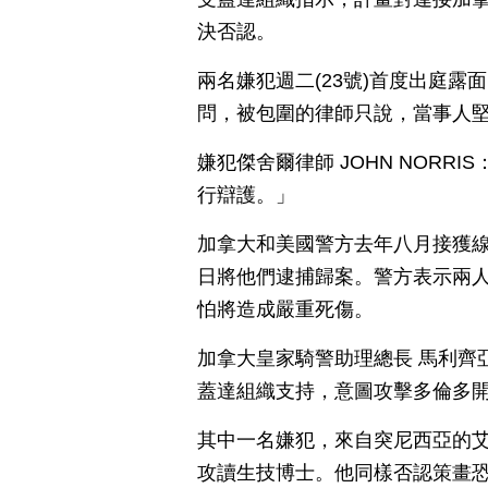
決否認。
兩名嫌犯週二(23號)首度出庭
問，被包圍的律師只說，當事人
嫌犯傑舍爾律師 JOHN NOR
行辯護。」
加拿大和美國警方去年八月接獲線
日將他們逮捕歸案。警方表示兩
怕將造成嚴重死傷。
加拿大皇家騎警助理總長 馬利齊
蓋達組織支持，意圖攻擊多倫多開往紐
其中一名嫌犯，來自突尼西亞的艾塞海爾
攻讀生技博士。他同樣否認策畫