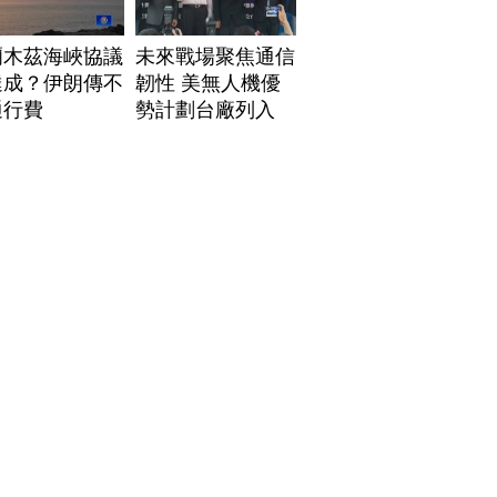
爾木茲海峽協議
未來戰場聚焦通信
達成？伊朗傳不
韌性 美無人機優
通行費
勢計劃台廠列入