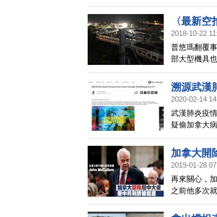
〈最新空
2018-10-22 11
民眾受困
普悠瑪翻覆事
部大型機具
下。
溯源武漢
2020-02-14 14
武漢肺炎疫
疑偷加拿大
「2019新型
加拿大開
2019-01-28 07
再來關心，
之前他多次
場，而麥家
底。