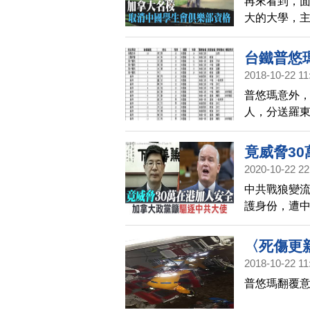
再來看到，
大的大學，主
Univers
會」俱樂部
台鐵普悠
2018-10-22 11
普悠瑪意外，
人，分送羅東
亡)、蘇澳鎮
愛醫院1人、
竟威脅3
設醫院1人、
2020-10-22 22
使
榮民醫院1人
中共戰狼變
中16人身分
護身份，遭中
安全」，加
〈死傷更
2018-10-22 11
普悠瑪翻覆意