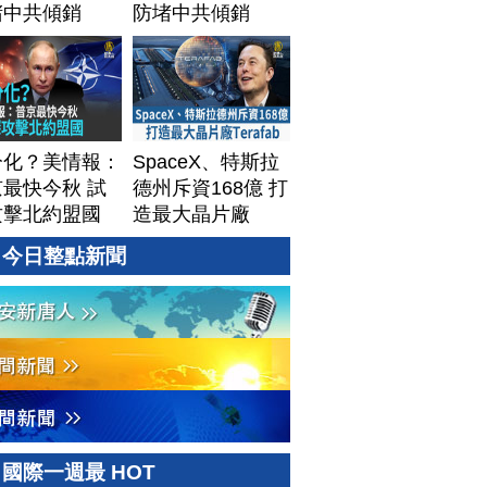
堵中共傾銷
防堵中共傾銷
分化？美情報：
SpaceX、特斯拉
最快今秋 試
德州斥資168億 打
攻擊北約盟國
造最大晶片廠
Terafab
今日整點新聞
國際一週最 HOT