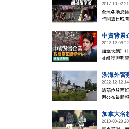
2017-10-02 21
全球各地恐
時間週日晚
的群眾開槍
中資背景
2022-12-08 22
描
加拿大總理杜
並維護聯邦警
約，被中國海能達
Sinclair
涉海外警
事。
2022-12-12 14
總部位於西班牙
週公布最新
運營。加拿
查。
加拿大名
2019-09-28 20