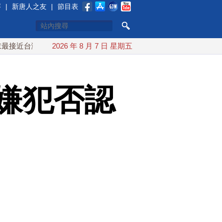
賽
|
新唐人之友
|
節目表
 最快9日可能登陸中國
2026 年 8 月 7 日 星期五
台灣漢光首結合城鎮演習 AIT連續發
嫌犯否認