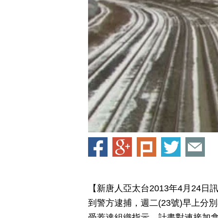
【新唐人亞太台2013年4月24
到警方逮捕，週二(23號)早上
受蓋達組織指示，計畫對連接加