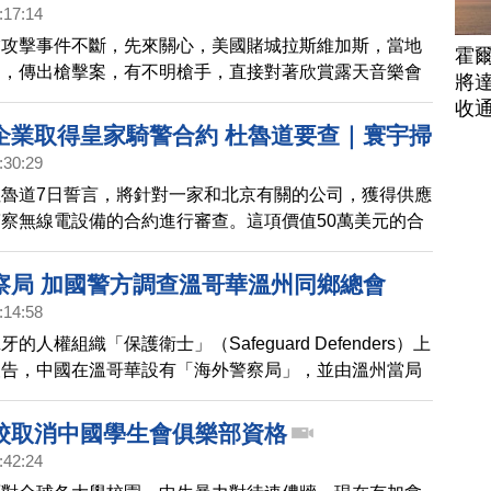
:17:14
怖攻擊事件不斷，先來關心，美國賭城拉斯維加斯，當地
霍
間，傳出槍擊案，有不明槍手，直接對著欣賞露天音樂會
將
。
收
企業取得皇家騎警合約 杜魯道要查｜寰宇掃
:30:29
魯道7日誓言，將針對一家和北京有關的公司，獲得供應
察無線電設備的合約進行審查。這項價值50萬美元的合
通信(Hytera Communications)控股的加拿大公司
 Technologies拿下。杜魯道認為這令人不安，將會持續跟進此
察局 加國警方調查溫哥華溫州同鄉總會
:14:58
的人權組織「保護衛士」（Safeguard Defenders）上
報告，中國在溫哥華設有「海外警察局」，並由溫州當局
大皇家騎警周末立刻赴溫州同鄉總會所和附近社區進行調
校取消中國學生會俱樂部資格
:42:24