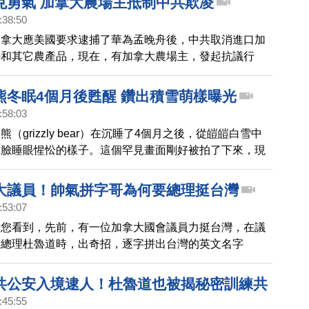
克勇氣 加拿大農場主抵制中共欺凌
:38:50
加拿大應美國要求逮捕了華為孟晚舟後，中共取消進口加
籽和其它農產品，現在，有加拿大農場主，發起抗議行
拿大人要像當年六四擋在坦克前的男子一樣，抵制中共欺
熊冬眠4個月後甦醒 鑽出積雪萌樣曝光
:58:03
（grizzly bear）在沉睡了4個月之後，從皚皚白雪中
一臉睡眼惺忪的樣子。這個罕見畫面剛好被拍了下來，現
上走紅。
大議員！帥氣拼字哥為何要總理挺台灣
:53:07
帶您看到，先前，有一位加拿大國會議員力挺台灣，在議
大總理杜魯道時，出奇招，逐字拼出台灣的英文名字
。這位加拿大議員古柏，近日接受新唐人電視台專訪。我們來
麼說。
共公安入境逮人！杜魯道也被揭秘密訓練共
:45:55