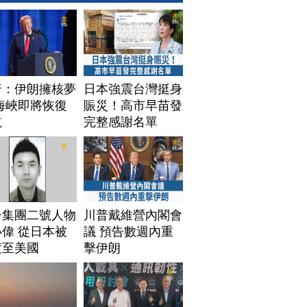
普：伊朗擁核夢
日本強震台灣挺身
海峽即將恢復
賑災！高市早苗發
航
完整感謝名單
子集團二號人物
川普戴維營內閣會
偉 從日本被
議 預告數週內重
渡至美國
擊伊朗