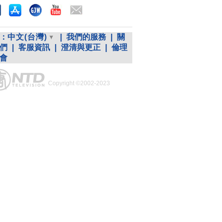
：
中文(台灣)
|
我們的服務
|
關
們
|
客服資訊
|
澄清與更正
|
倫理
會
Copyright ©2002-2023