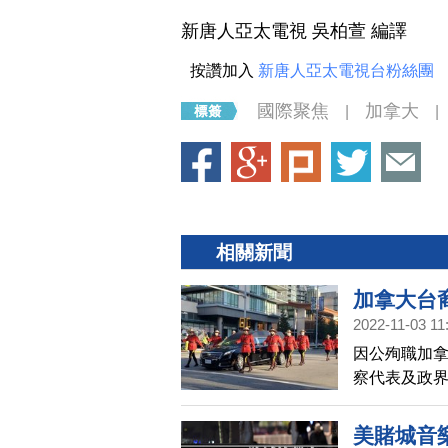
新唐人亞太電視 吳柏萱 編譯
按讚加入
新唐人亞太電視台粉絲團
國際聚焦
加拿大
|
|
相關新聞
加拿大台
2022-11-03 11
因公殉職加拿
察代表及政界
是英雄；楊
美賭城音樂