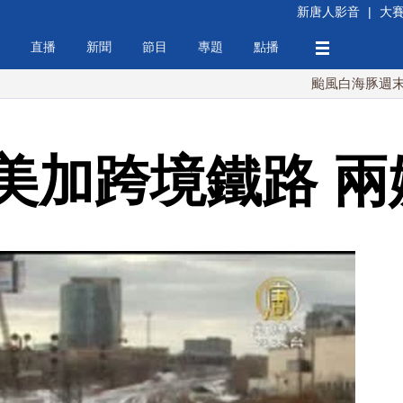
新唐人影音
|
大
直播
新聞
節目
專題
點播
颱風白海豚週末最接近台灣
美加跨境鐵路 兩