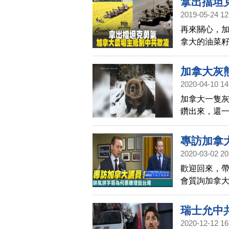
拿出擋坦
2019-05-24 12
再來關心，
拿大的油菜
動，呼籲加
凌。
加拿大灰
2020-04-10 14
加拿大一隻灰熊
鑽出來，還
在已經在網
專訪加拿
2020-03-02 20
歡迎回來，
會質詢加拿
Taiwan
看看，他怎
瑞士允中
2020-12-12 16
軍