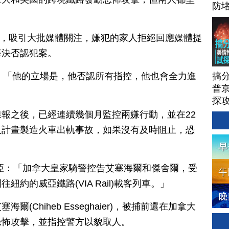
防
露面，吸引大批媒體關注，嫌犯的家人拒絕回應媒體提
堅決否認犯案。
搞
RIS：「他的立場是，他否認所有指控，他也會全力進
普京
探
報之後，已經連續幾個月監控兩嫌行動，並在22
人計畫製造火車出軌事故，如果沒有及時阻止，恐
亞：「加拿大皇家騎警控告艾塞海爾和傑舍爾，受
約的威亞鐵路(VIA Rail)載客列車。」
(Chiheb Esseghaier)，被捕前還在加拿大
恐怖攻擊，並指控警方以貌取人。