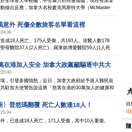
面對全球各大學校園，中生暴力對待連儂牆，現在有加拿
動做出反應，加拿大名校麥克馬斯特大學（McMaster
ity）學生代表大會最近投票，撤銷了校內「中國學生學者聯誼
資格。
瑪意外 死傷全數旅客名單看這裡
:24:36
造成18人死亡、175人受傷，共193人。送醫人數178
聖母醫院37人(2人死亡)、羅東鎮博愛醫院59人(1人死
榮民醫院51人、宜蘭市陽明大學附設醫院5人、宜蘭市仁
花蓮慈濟醫院17人、花蓮門諾醫院3人、臺北醫學大學附
0萬在港加人安全 加拿大政黨籲驅逐中共大
臺北市忠孝醫院1人、花蓮鳳林榮民醫院1人、花蓮玉里
:20:40
、衛福部花蓮醫院1人，所有大體均在蘇澳鎮榮民醫院(其
流氓，引發多國憤怒；近日，加拿大政府給予港人難民庇
確認均為本國籍，其餘2人確認中)
共駐加大使警告說這將「危害在港的30萬加人的健康和
拿大朝野強烈譴責，要求其道歉，否則應被驅逐出境。
目
新〉普悠瑪翻覆 死亡人數達18人！
4
:25:34
外，已造成18人死亡，171人受傷，其中10人重傷。
隨