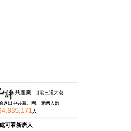
引發三退大潮
前退出中共黨、團、隊總人數
64,835,171
人
處可看新唐人