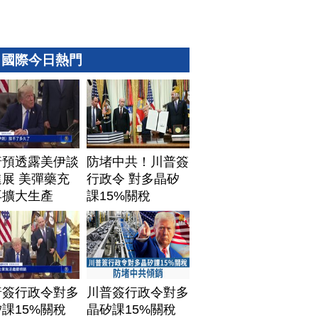
國際今日熱門
普預透露美伊談
防堵中共！川普簽
展 美彈藥充
行政令 對多晶矽
再擴大生產
課15%關稅
普簽行政令對多
川普簽行政令對多
課15%關稅
晶矽課15%關稅