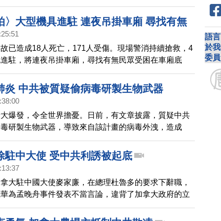
拍〉大型機具進駐 連夜吊掛車廂 尋找有無
:25:51
語言
於我
故已造成18人死亡，171人受傷。現場警消持續搶救，4
委員
也進駐，將連夜吊掛車廂，尋找有無民眾受困在車廂底
肺炎 中共被質疑偷病毒研製生物武器
:38:00
情大爆發，令全世界擔憂。日前，有文章披露，質疑中共
病毒研製生物武器，導致來自該計畫的病毒外洩，造成
冠狀病毒」（2019-nCoV）肺炎爆發。
除駐中大使 受中共利誘被起底
:13:37
加拿大駐中國大使麥家廉，在總理杜魯多的要求下辭職，
就華為孟晚舟事件發表不當言論，違背了加拿大政府的立
廉過去為中共游說，被招待免費旅遊的背景，也遭到起