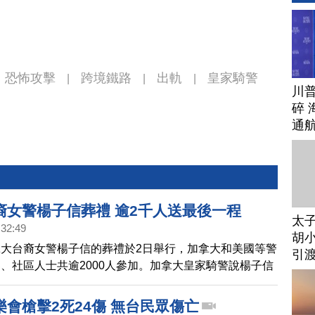
恐怖攻擊
跨境鐵路
出軌
皇家騎警
|
|
|
川
碎 
通
裔女警楊子信葬禮 逾2千人送最後一程
太
:32:49
胡小
大台裔女警楊子信的葬禮於2日舉行，加拿大和美國等警
引
、社區人士共逾2000人參加。加拿大皇家騎警說楊子信
子信的家人則說正因為她的平凡，顯得如此非凡。
會槍擊2死24傷 無台民眾傷亡