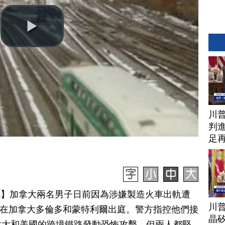
川
判進
足
日訊】加拿大兩名男子日前因為涉嫌製造火車出軌遭
川
分別在加拿大多倫多和蒙特利爾出庭。警方指控他們接
晶矽
拿大和美國的跨境鐵路發動恐怖攻擊，但兩人都堅