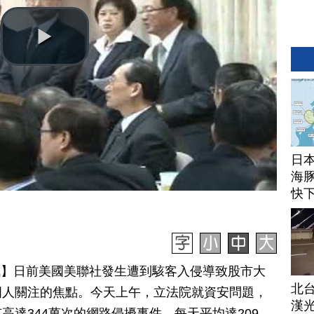
日
海豚
快
日訊】日前美國美聯社發生遭到駭客入侵導致股市大
北
國人關注的焦點。今天上午，立法院就資安問題，
漢
高達344萬次的網路侵擾事件，每天平均達209