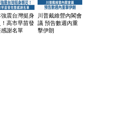
本強震台灣挺身
川普戴維營內閣會
災！高市早苗發
議 預告數週內重
整感謝名單
擊伊朗