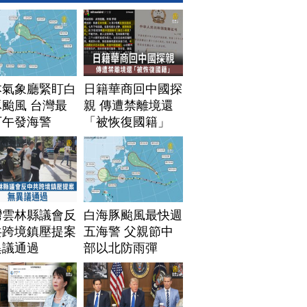
本氣象廳緊盯白
日籍華商回中國探
颱風 台灣最
親 傳遭禁離境還
下午發海警
「被恢復國籍」
灣雲林縣議會反
白海豚颱風最快週
共跨境鎮壓提案
五海警 父親節中
異議通過
部以北防雨彈