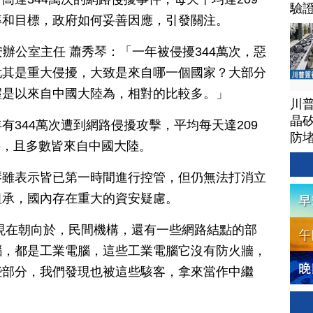
驗
率和目標，政府如何妥善因應，引發關注。
資安辦公室主任 蕭秀琴：「一年被侵擾344萬次，惡
尤其是重大侵擾，大致是來自哪一個國家？大部分
握是以來自中國大陸為，相對的比較多。」
川
晶矽
有344萬次遭到網路侵擾攻擊，平均每天達209
防
事件，且多數皆來自中國大陸。
琴雖表示皆已第一時間進行控管，但仍無法打消立
坦承，國內存在重大的資安疑慮。
現在朝向於，民間機構，還有一些網路結點的部
腦，都是工業電腦，這些工業電腦它沒有防火牆，
些部分，我們發現也被這些駭客，拿來當作中繼