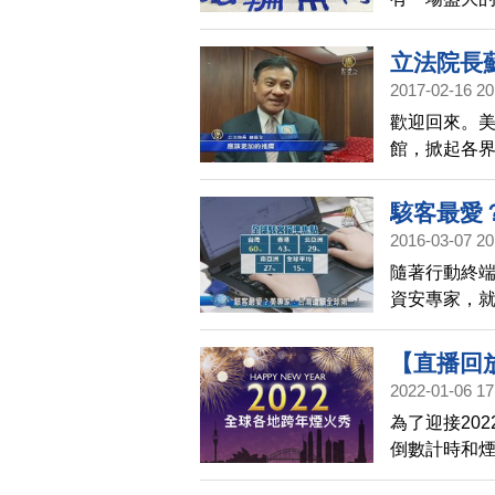
排出壯觀盛
捉這難得一
立法院長
2017-02-16 20
歡迎回來。美
館，掀起各
了今天(16日
駭客最愛
2016-03-07 20
隨著行動終
資安專家，
【直播回放
2022-01-06 17
為了迎接20
倒數計時和
澳洲悉尼（