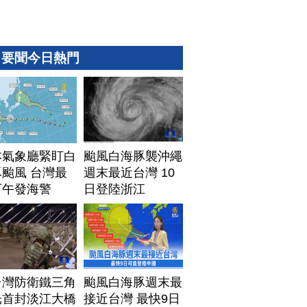
要聞今日熱門
本氣象廳緊盯白
颱風白海豚襲沖繩
颱風 台灣最
週末最近台灣 10
下午發海警
日登陸浙江
台灣防衛鐵三角
颱風白海豚週末最
光首封淡江大橋
接近台灣 最快9日