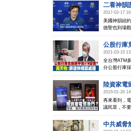
市，讓觀眾
二看神韻
2017-02-17 16
美國神韻紐約
德聖也到場觀
精準配合之
活的新價值
公股行庫
2021-03-15 13
處理
全台灣ATM
分公股行庫採
清單中，還
示，可能成
陸資家電
2019-01-26 14
再來看到，
議民眾，不
比錢更有用
住家。
中共威脅