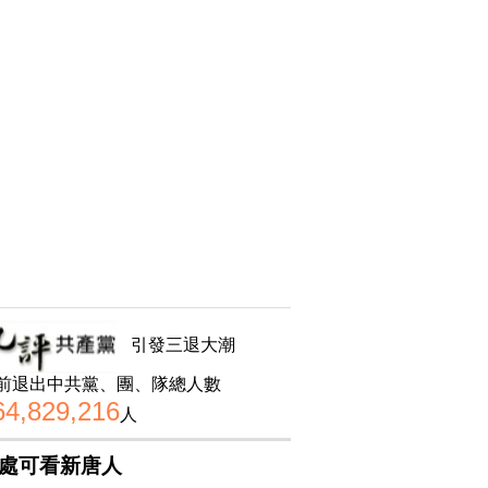
引發三退大潮
前退出中共黨、團、隊總人數
64,829,216
人
處可看新唐人