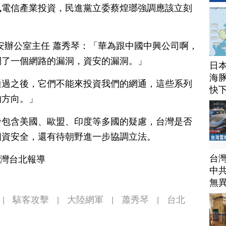
訊電信產業投資，民進黨立委蔡煌瑯強調應該立刻
院資安辦公室主任 蕭秀琴：「華為跟中國中興公司啊，
開了一個網路的漏洞，資安的漏洞。」
日
海豚
通過之後，它們不能來投資我們的網通，這些系列
快
的方向。」
發包含美國、歐盟、印度等多國的疑慮，台灣是否
個資安全，還有待朝野進一步協調立法。
台
台灣台北報導
中
無
駭客攻擊
大陸網軍
蕭秀琴
台北
|
|
|
|