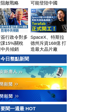
證阻敵戰略
可能登陸中國
普簽行政令對多
SpaceX、特斯拉
課15%關稅
德州斥資168億 打
堵中共傾銷
造最大晶片廠
Terafab
今日整點新聞
要聞一週最 HOT