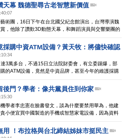
一睹各國慶祝跨年的盛況。
讚天幕 魏德聖尋古老智慧新價值
:40:07
藝術團，16日下午在台北國父紀念館演出，台灣導演魏
賞，他除了讚歎3D動態天幕，和舞蹈演員與交響樂團的
外，更說演出能喚起現代人沉澱、思考，找到人存在、生
。
竟採購中資ATM設備？黃天牧：將儘快確認
:10:34
多達3萬多台，不過15日立法院財委會，有立委踢爆，部
購的ATM設備，竟然是中資品牌，甚至今年的維護採購
採買中資設備，違反行政院去年宣布汰換陸製設備的指
為資安隱憂，立委要求金管會儘快查明清楚。
留後門？學者：像共黨員住到你家
:15:30
電機學者李忠憲在臉書發文，談為什麼要禁用華為，他建
要貪小便宜買中國製造的手機或智慧家電設備，因為資料
。手機或家電，如果有後門，就像共產黨員住到新疆人的
無用 ！布拉格與台北締結姊妹市挺民主