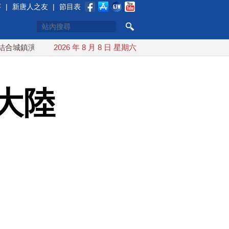
賽
|
新唐人之友
|
節目表
習 AIT連續發文讚「韌性台灣」
2026 年 8 月 8 日 星期六
搞分化？美情報：普京最快今
大陸