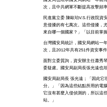
次，且中共網軍不斷提高攻擊頻
民進黨立委 陳歐珀V.S.行政院
意侵擾的有七萬次。這些侵擾，
來自哪一個國家？」「以目前掌
台灣國安局統計，國安局網站一年
次，且2012年共有251件資安
面對立委質詢，資安辦主任蕭秀
委疑慮。國安局副局長張光遠也
國安局副局長 張光遠；「因此它
分。」「因為這些結點所用的電
它沒有甚麼入侵偵測的，所以這
站。」