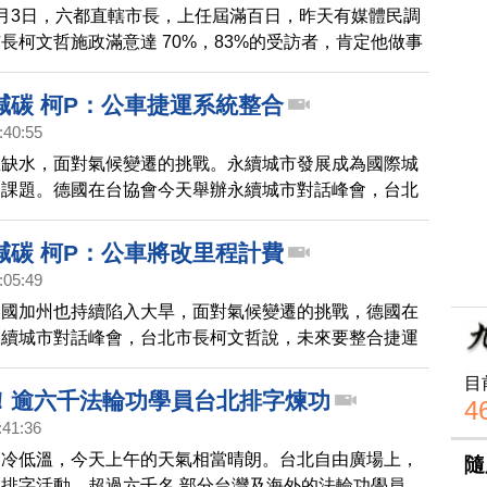
月3日，六都直轄市長，上任屆滿百日，昨天有媒體民調
長柯文哲施政滿意達 70%，83%的受訪者，肯定他做事
但也有半數受訪民眾認為柯文哲「溝通能力不好」；而台
，施政滿意度比柯文哲多約6％，位居榜首。
減碳 柯P：公車捷運系統整合
:40:55
在缺水，面對氣候變遷的挑戰。永續城市發展成為國際城
的課題。德國在台協會今天舉辦永續城市對話峰會，台北
就提出，未來要整合捷運與公車系統，除了增加效率，也
。
減碳 柯P：公車將改里程計費
:05:49
美國加州也持續陷入大旱，面對氣候變遷的挑戰，德國在
永續城市對話峰會，台北市長柯文哲說，未來要整合捷運
，還提出公車將改里程計費。
目
！逾六千法輪功學員台北排字煉功
4
:41:36
寒冷低溫，今天上午的天氣相當晴朗。台北自由廣場上，
隨
排字活動，超過六千名 部分台灣及海外的法輪功學員，