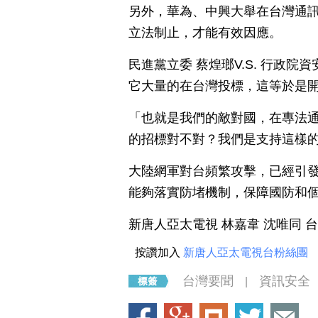
另外，華為、中興大舉在台灣通
立法制止，才能有效因應。
民進黨立委 蔡煌瑯V.S. 行政
它大量的在台灣投標，這等於是
「也就是我們的敵對國，在專法
的招標對不對？我們是支持這樣
大陸網軍對台頻繁攻擊，已經引
能夠落實防堵機制，保障國防和
新唐人亞太電視 林嘉韋 沈唯同 
按讚加入
新唐人亞太電視台粉絲團
台灣要聞
資訊安全
|