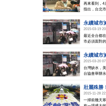
再來看到，4
指出，台北市
很有魄力，
南市長賴清德
永續城市
2015-03-19 20
最近全台都
市必須面對
市長柯文哲
降低碳排放
永續城市
2015-03-20 07
台灣缺水，
台協會舉辦
與公車系統
壯麗殊勝
2015-11-28 22
一掃前幾天
有一場盛大的