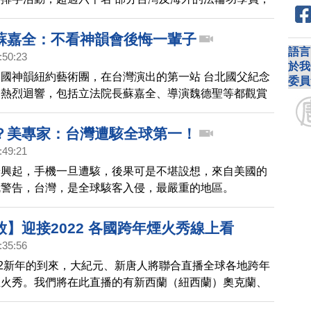
大的法輪圖形，演煉功法，路過的民眾紛紛拿起相機，捕
見的珍貴畫面。
蘇嘉全：不看神韻會後悔一輩子
語言
:50:23
於我
國神韻紐約藝術團，在台灣演出的第一站 台北國父紀念
委員
界熱烈迴響，包括立法院長蘇嘉全、導演魏德聖等都觀賞
)下午的演出。
？美專家：台灣遭駭全球第一！
:49:21
端興起，手機一旦遭駭，後果可是不堪設想，來自美國的
就警告，台灣，是全球駭客入侵，最嚴重的地區。
】迎接2022 各國跨年煙火秀線上看
:35:56
22新年的到來，大紀元、新唐人將聯合直播全球各地跨年
煙火秀。我們將在此直播的有新西蘭（紐西蘭）奧克蘭、
雪梨）、台灣台北、香港、泰國曼谷、迪拜（杜拜）等城