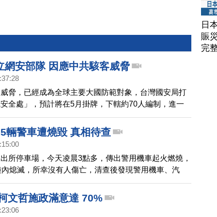
日
賑
完
立網安部隊 因應中共駭客威脅
:37:28
客威脅，已經成為全球主要大國防範對象，台灣國安局打
安全處」，預計將在5月掛牌，下轄約70人編制，進一
資安實力，也是國安局20餘年來，首度增設的新單位。
15輛警車遭燒毀 真相待查
:15:00
出所停車場，今天凌晨3點多，傳出警用機車起火燃燒，
鐘內熄滅，所幸沒有人傷亡，清查後發現警用機車、汽
遭到火勢燃燒，詳細起火原因，警方仍在調查。
柯文哲施政滿意達 70%
:23:06