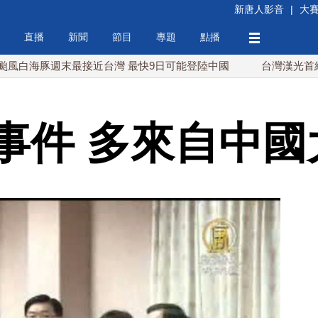
新唐人影音
|
大
直播
新聞
節目
專題
點播
豚週末最接近台灣 最快9日可能登陸中國
台灣漢光首結合城鎮演
事件 多來自中國