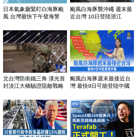
日本氣象廳緊盯白海豚颱
颱風白海豚襲沖繩 週末最
風 台灣最快下午發海警
近台灣 10日登陸浙江
北台灣防衛鐵三角 漢光首
颱風白海豚週末最接近台
封淡江大橋驗證阻敵戰略
灣 最快9日可能登陸中國