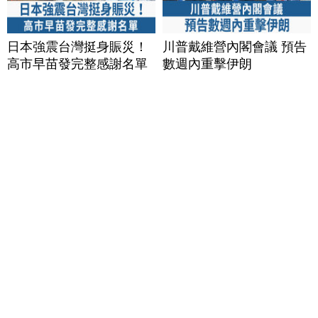
日本強震台灣挺身賑災！
川普戴維營內閣會議 預告
高市早苗發完整感謝名單
數週內重擊伊朗