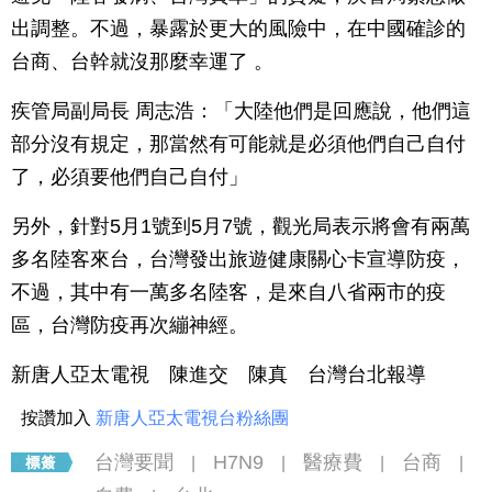
出調整。不過，暴露於更大的風險中，在中國確診的
台商、台幹就沒那麼幸運了 。
疾管局副局長 周志浩：「大陸他們是回應說，他們這
部分沒有規定，那當然有可能就是必須他們自己自付
了，必須要他們自己自付」
另外，針對5月1號到5月7號，觀光局表示將會有兩萬
多名陸客來台，台灣發出旅遊健康關心卡宣導防疫，
不過，其中有一萬多名陸客，是來自八省兩市的疫
區，台灣防疫再次繃神經。
新唐人亞太電視 陳進交 陳真 台灣台北報導
按讚加入
新唐人亞太電視台粉絲團
台灣要聞
H7N9
醫療費
台商
|
|
|
|