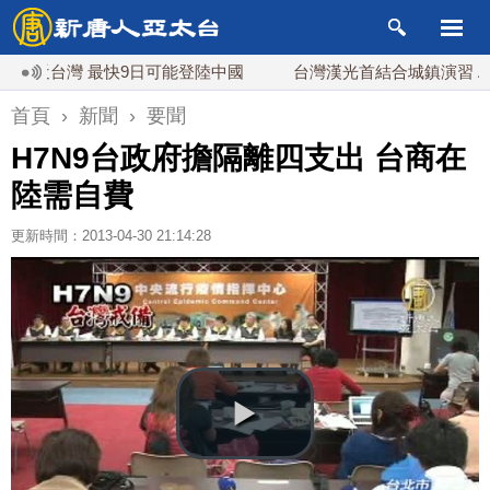
台灣 最快9日可能登陸中國
台灣漢光首結合城鎮演習 AIT連
首頁
›
新聞
›
要聞
H7N9台政府擔隔離四支出 台商在
陸需自費
更新時間：2013-04-30 21:14:28