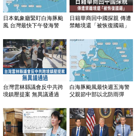
日本氣象廳緊盯白海豚颱
日籍華商回中國探親 傳遭
風 台灣最快下午發海警
禁離境還「被恢復國籍」
台灣雲林縣議會反中共跨
白海豚颱風最快週五海警
境鎮壓提案 無異議通過
父親節中部以北防雨彈