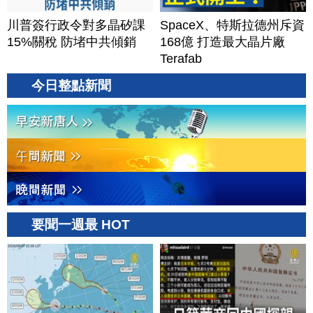
川普簽行政令對多晶矽課
SpaceX、特斯拉德州斥資
15%關稅 防堵中共傾銷
168億 打造最大晶片廠
Terafab
今日整點新聞
要聞一週最 HOT