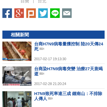
自費
台北
|
相關新聞
台商H7N9病毒量獲控制 陸20天傳24
死
2017-02-17 19:13:30
台商染H7N9病毒突變 治療27天衰竭
逝
2017-02-28 21:20:24
H7N9致死率達三成 鍾南山：不排除
人傳人