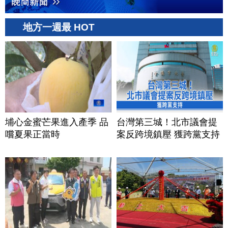
地方一週最 HOT
埔心金蜜芒果進入產季 品
台灣第三城！北市議會提
嚐夏果正當時
案反跨境鎮壓 獲跨黨支持