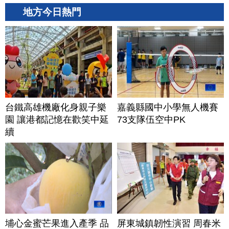
地方今日熱門
台鐵高雄機廠化身親子樂
嘉義縣國中小學無人機賽
園 讓港都記憶在歡笑中延
73支隊伍空中PK
續
埔心金蜜芒果進入產季 品
屏東城鎮韌性演習 周春米