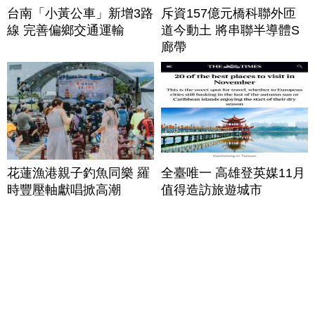
台南「小黃公車」新增3路
斥資157億元橋科聯外匝
線 完善偏鄉交通運輸
道今動土 將串聯半導體S
廊帶
花蓮漁港親子釣魚同樂 羅
全臺唯一 高雄登英媒11月
時豐壓軸獻唱掀高潮
值得造訪旅遊城市