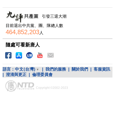
引發三退大潮
目前退出中共黨、團、隊總人數
464,852,203
人
隨處可看新唐人
語言：
中文(台灣)
|
我們的服務
|
關於我們
|
客服資訊
|
澄清與更正
|
倫理委員會
Copyright ©2002-2023