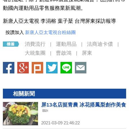
動國內運動用品零售服務業新風潮。
新唐人亞太電視 李涓榕 葉子棻 台灣屏東採訪報導
按讚加入
新唐人亞太電視台粉絲團
消費流行
運動用品
法商迪卡儂
|
|
|
大統集團
曹啟鴻
屏東
|
|
相關新聞
屏13名店挺青農 冰花搭鳳梨創作美食
2021-03-09 21:46:22