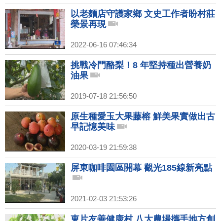
以老麵店守護家鄉 文史工作者盼村莊
榮景再現
2022-06-16 07:46:34
挑戰冷門酪梨！8 年堅持種出營養奶
油果
2019-07-18 21:56:50
原生種愛玉大果藤榕 鮮美果實做出古
早記憶美味
2020-03-19 21:59:38
屏東咖啡園區開幕 觀光185線新亮點
2021-02-03 21:53:26
東片友善健康村 八大農場攜手地方創