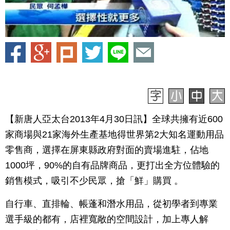
【新唐人亞太台2013年4月30日訊】全球共擁有近600
家商場與21家海外生產基地得世界第2大知名運動用品
零售商，選擇在屏東縣政府對面的賣場進駐，佔地
1000坪，90%的自有品牌商品，更打出全方位體驗的
銷售模式，吸引不少民眾，搶「鮮」購買 。
自行車、直排輪、帳蓬和潛水用品，從初學者到專業
選手級的都有，店裡寬敞的空間設計，加上專人解