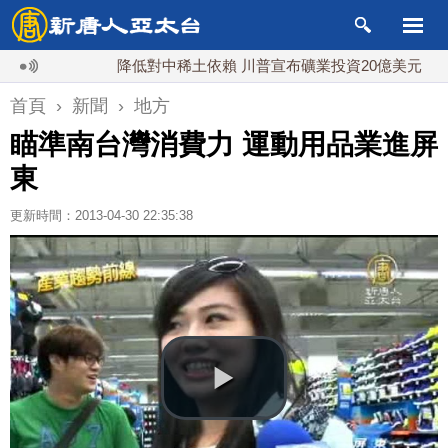
降低對中稀土依賴 川普宣布礦業投資20億美元
中
首頁
›
新聞
›
地方
瞄準南台灣消費力 運動用品業進屏
東
更新時間：2013-04-30 22:35:38