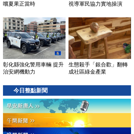
嚐夏果正當時
視導軍民協力實地操演
彰化縣強化警用車輛 提升
生態殺手「銀合歡」翻轉
治安網機動力
成社區綠金產業
今日整點新聞