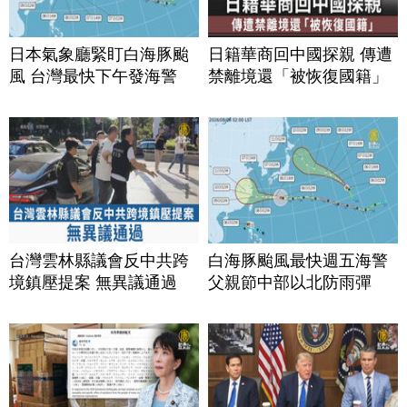
日本氣象廳緊盯白海豚颱
日籍華商回中國探親 傳遭
風 台灣最快下午發海警
禁離境還「被恢復國籍」
台灣雲林縣議會反中共跨
白海豚颱風最快週五海警
境鎮壓提案 無異議通過
父親節中部以北防雨彈