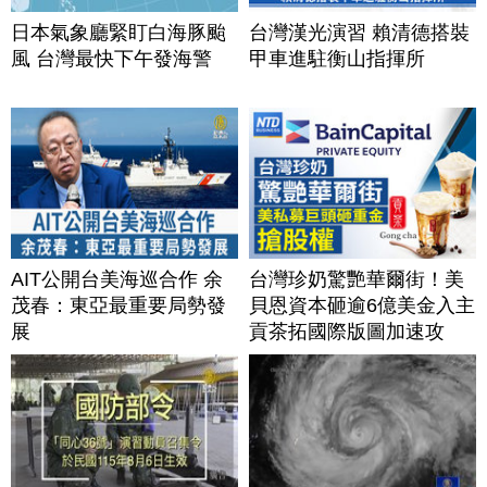
日本氣象廳緊盯白海豚颱
台灣漢光演習 賴清德搭裝
風 台灣最快下午發海警
甲車進駐衡山指揮所
AIT公開台美海巡合作 余
台灣珍奶驚艷華爾街！美
茂春：東亞最重要局勢發
貝恩資本砸逾6億美金入主
展
貢茶拓國際版圖加速攻
美？｜#財經新聞｜
20260806(四)