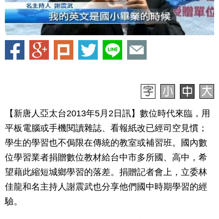
【新唐人亞太台2013年5月2日訊】數位時代來臨，用
平板電腦或手機閱讀雜誌、看報紙改已經司空見慣；
學生的學習也不侷限在傳統的教室或補習班。國內數
位學習業者捐贈數位教材給台中市多所國、高中，希
望藉此縮短城鄉學習的落差。捐贈記者會上，立委林
佳龍和名主持人謝震武也分享他們國中時期學習的經
驗。