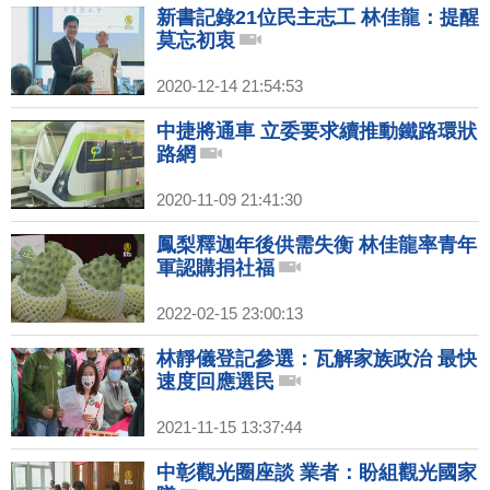
新書記錄21位民主志工 林佳龍：提醒
莫忘初衷
2020-12-14 21:54:53
中捷將通車 立委要求續推動鐵路環狀
路網
2020-11-09 21:41:30
鳳梨釋迦年後供需失衡 林佳龍率青年
軍認購捐社福
2022-02-15 23:00:13
林靜儀登記參選：瓦解家族政治 最快
速度回應選民
2021-11-15 13:37:44
中彰觀光圈座談 業者：盼組觀光國家