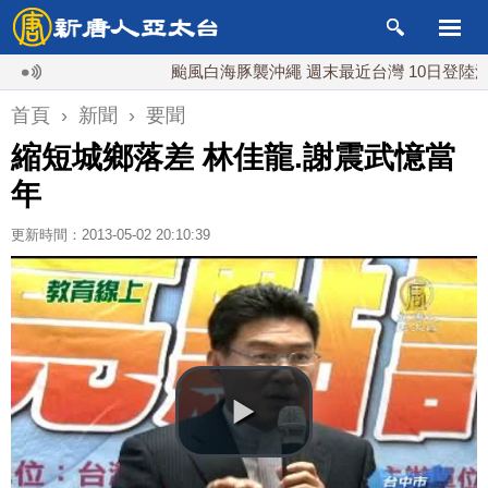
颱風白海豚襲沖繩 週末最近台灣 10日登陸浙江
首頁
›
新聞
›
要聞
縮短城鄉落差 林佳龍.謝震武憶當
年
更新時間：2013-05-02 20:10:39