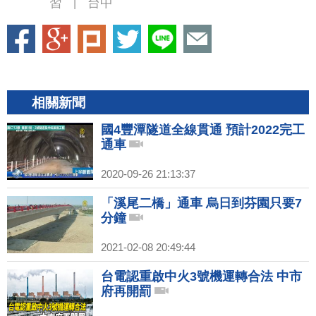
習
台中
|
相關新聞
國4豐潭隧道全線貫通 預計2022完工
通車
2020-09-26 21:13:37
「溪尾二橋」通車 烏日到芬園只要7
分鐘
2021-02-08 20:49:44
台電認重啟中火3號機運轉合法 中市
府再開罰