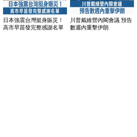
日本強震台灣挺身賑災！
川普戴維營內閣會議 預告
高市早苗發完整感謝名單
數週內重擊伊朗