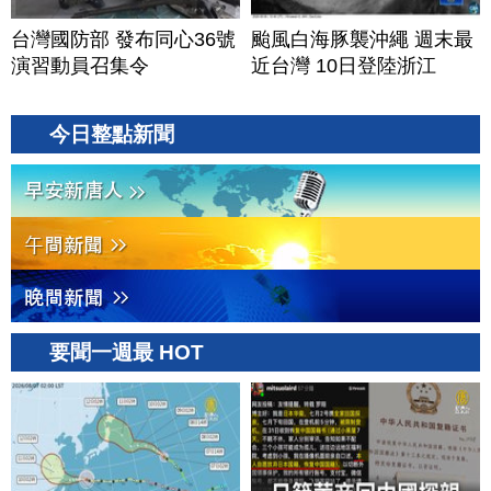
台灣國防部 發布同心36號
颱風白海豚襲沖繩 週末最
演習動員召集令
近台灣 10日登陸浙江
今日整點新聞
要聞一週最 HOT