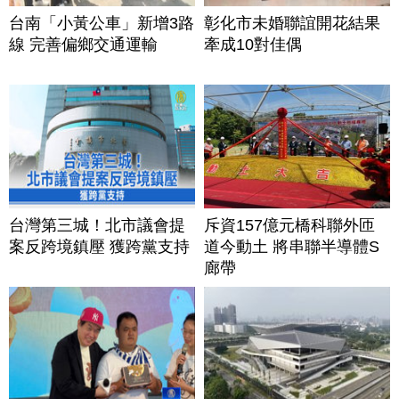
台南「小黃公車」新增3路
彰化市未婚聯誼開花結果
線 完善偏鄉交通運輸
牽成10對佳偶
台灣第三城！北市議會提
斥資157億元橋科聯外匝
案反跨境鎮壓 獲跨黨支持
道今動土 將串聯半導體S
廊帶