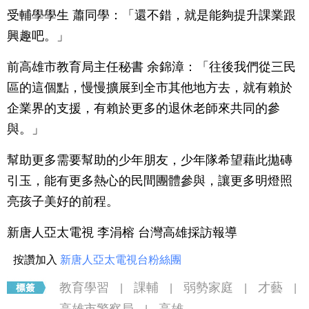
受輔學學生 蕭同學：「還不錯，就是能夠提升課業跟
興趣吧。」
前高雄市教育局主任秘書 余錦漳：「往後我們從三民
區的這個點，慢慢擴展到全市其他地方去，就有賴於
企業界的支援，有賴於更多的退休老師來共同的參
與。」
幫助更多需要幫助的少年朋友，少年隊希望藉此拋磚
引玉，能有更多熱心的民間團體參與，讓更多明燈照
亮孩子美好的前程。
新唐人亞太電視 李涓榕 台灣高雄採訪報導
按讚加入
新唐人亞太電視台粉絲團
教育學習
課輔
弱勢家庭
才藝
|
|
|
|