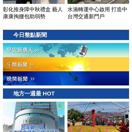
彰化推身障中秋禮盒 藝人
水湳轉運中心啟用 打造中
康康掏腰包助弱勢
台灣交通新門戶
今日整點新聞
地方一週最 HOT