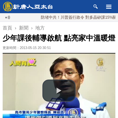
防堵中共！川普簽行政令 對多晶矽課15%關稅
首頁
›
新聞
›
地方
少年課後輔導啟航 點亮家中溫暖燈
更新時間：2013-05-15 20:30:51