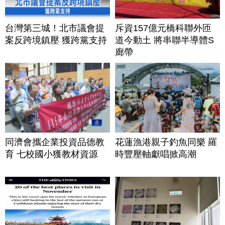
台灣第三城！北市議會提
斥資157億元橋科聯外匝
案反跨境鎮壓 獲跨黨支持
道今動土 將串聯半導體S
廊帶
同濟會攜企業投資品德教
花蓮漁港親子釣魚同樂 羅
育 七校國小獲教材資源
時豐壓軸獻唱掀高潮