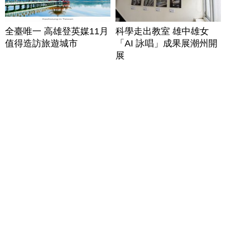
全臺唯一 高雄登英媒11月
科學走出教室 雄中雄女
值得造訪旅遊城市
「AI 詠唱」成果展潮州開
展