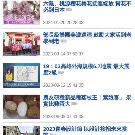
六龜、桃源櫻花梅花接連綻放 賞花不
必到日本
2024-01-20 20:28:38
部長級樂團美濃巡演 鼓勵大家活到老
學到老
2023-03-14 07:53:37
19：03高雄外海規模6.7地震 最大震
度2級
2023-09-12 19:41:05
農友研種新品種荔枝王「紫娘喜」 果
實比雞蛋大
2023-06-09 07:41:38
2023青春設計節 以設計接招未來挑