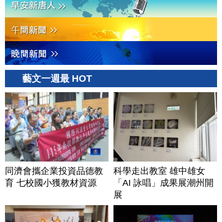
藝文一週最 HOT
同濟會攜企業投資品德教
科學走出教室 雄中雄女
育 七校國小獲教材資源
「AI 詠唱」成果展潮州開
展