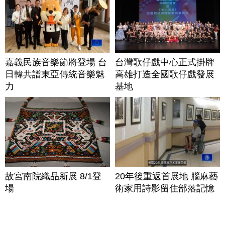
嘉義民族音樂節將登場 台
台灣歌仔戲中心正式掛牌
日韓共譜東亞傳統音樂魅
高雄打造全國歌仔戲發展
力
基地
故宮南院織品新展 8/1登
20年後重返首展地 腦麻藝
場
術家用詩影留住部落記憶