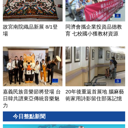
故宮南院織品新展 8/1登
同濟會攜企業投資品德教
場
育 七校國小獲教材資源
嘉義民族音樂節將登場 台
20年後重返首展地 腦麻藝
日韓共譜東亞傳統音樂魅
術家用詩影留住部落記憶
力
今日整點新聞