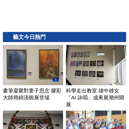
藝文今日熱門
畫筆凝聚對妻子思念 膠彩
科學走出教室 雄中雄女
大師簡錦清個展登場
「AI 詠唱」成果展潮州開
展