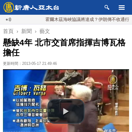
霍爾木茲海峽協議將達成？伊朗傳不收通行費
首頁
›
新聞
›
藝文
懸缺4年 北市交首席指揮吉博瓦格
擔任
更新時間：2013-05-17 21:49:46