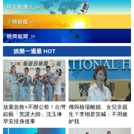
娛樂一週最 HOT
放棄急救+不辦公祭！台灣
傳與檢場離婚、女兒非親
綜藝「荒謬大師」沈玉琳
生？李翊君笑喊：不用嫉
早安排身後事
妒我