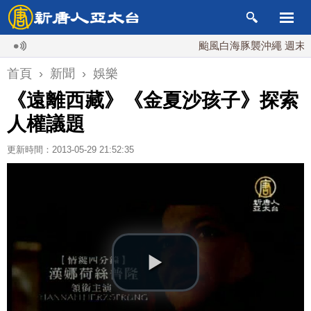
颱風白海豚襲沖繩 週末最近台灣
首頁
›
新聞
›
娛樂
《遠離西藏》《金夏沙孩子》探索
人權議題
更新時間：2013-05-29 21:52:35