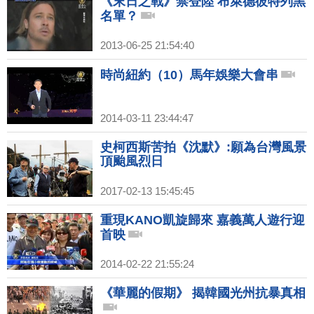
《末日之戰》禁登陸 布萊德彼特列黑
名單？
2013-06-25 21:54:40
時尚紐約（10）馬年娛樂大會串
2014-03-11 23:44:47
史柯西斯苦拍《沈默》:願為台灣風景
頂颱風烈日
2017-02-13 15:45:45
重現KANO凱旋歸來 嘉義萬人遊行迎
首映
2014-02-22 21:55:24
《華麗的假期》 揭韓國光州抗暴真相