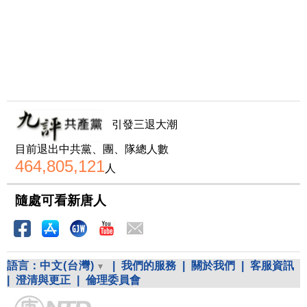
引發三退大潮
目前退出中共黨、團、隊總人數
464,805,121
人
隨處可看新唐人
語言：
中文(台灣)
|
我們的服務
|
關於我們
|
客服資訊
|
澄清與更正
|
倫理委員會