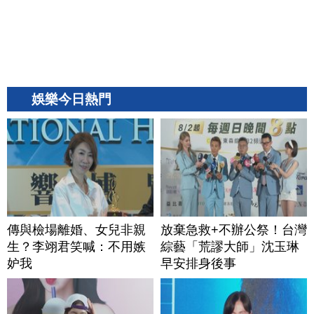
娛樂今日熱門
傳與檢場離婚、女兒非親
放棄急救+不辦公祭！台灣
生？李翊君笑喊：不用嫉
綜藝「荒謬大師」沈玉琳
妒我
早安排身後事