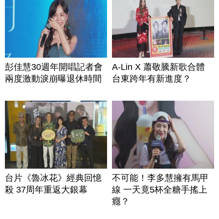
彭佳慧30週年開唱記者會
A-Lin X 蕭敬騰新歌合體
兩度激動淚崩曝退休時間
台東跨年有新進度？
台片《魯冰花》經典回憶
不可能！李多慧擁有馬甲
殺 37周年重返大銀幕
線 一天竟5杯全糖手搖上
癮？