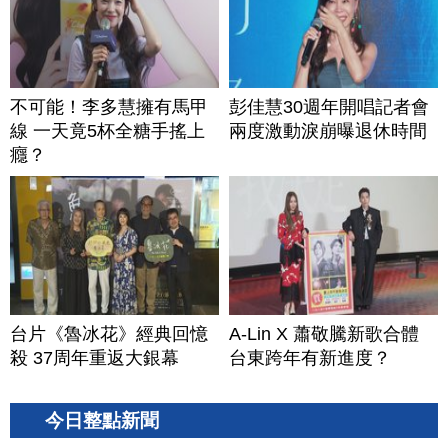
不可能！李多慧擁有馬甲
彭佳慧30週年開唱記者會
線 一天竟5杯全糖手搖上
兩度激動淚崩曝退休時間
癮？
台片《魯冰花》經典回憶
A-Lin X 蕭敬騰新歌合體
殺 37周年重返大銀幕
台東跨年有新進度？
今日整點新聞