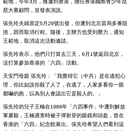
範地，今年3月，獲邀到香港，擔任香港國際青少年琵
琶大賽顧問，並發表演說。
張先玲夫婦原定5月29號出發，但遭到北京當局多番阻
撓，因而取消行程。隨後，主辦方也受到壓力，通知
王範地，取消這次活動邀請。
張先玲表示，他們只打算去三天，6月1號返回北京，
沒打算參加香港的「六四」活動。
天安門母親 張先玲：「我覺得它（中共）是在逃犯心
理，你比如說你殺了人了，在逃了，人家多看你一眼
都嚇的跑，以為別人會認出它是殺人的。」
張先玲的兒子王楠在1989年「六四事件」中遭到解放
軍屠殺，王楠遇害時被子彈射穿的眼鏡和頭盔，曾在
香港的「六四」紀念館展出。張先玲希望人們看到這