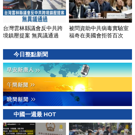
台灣雲林縣議會反中共跨
被問資助中共病毒實驗室
境鎮壓提案 無異議通過
福奇在美國會拒答百次
今日整點新聞
中國一週最 HOT