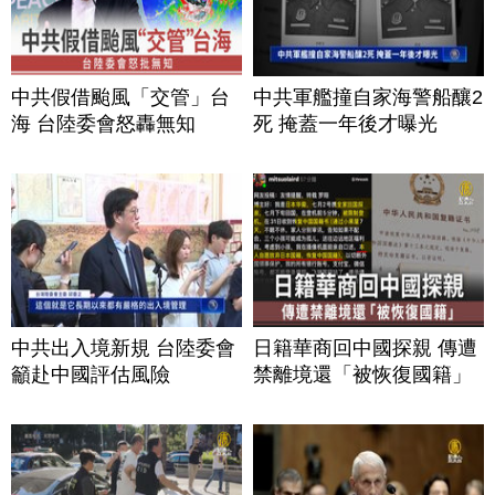
中共假借颱風「交管」台
中共軍艦撞自家海警船釀2
海 台陸委會怒轟無知
死 掩蓋一年後才曝光
中共出入境新規 台陸委會
日籍華商回中國探親 傳遭
籲赴中國評估風險
禁離境還「被恢復國籍」