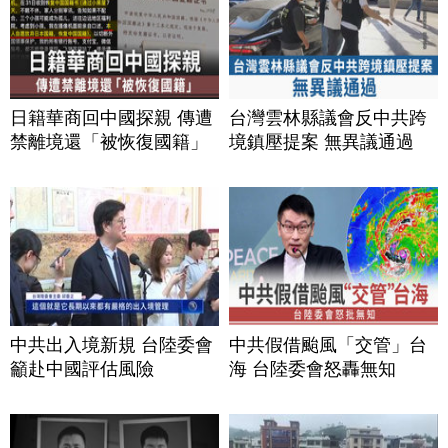
日籍華商回中國探親 傳遭
台灣雲林縣議會反中共跨
禁離境還「被恢復國籍」
境鎮壓提案 無異議通過
中共出入境新規 台陸委會
中共假借颱風「交管」台
籲赴中國評估風險
海 台陸委會怒轟無知