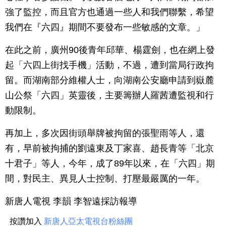
強了監控，而且官方也通過一些人和我們聯繫，希望
我們在『六四』期間不要發布一些敏感的文章。」
在此之前，廣州90後青年邱華、楊霆劍，也在網上發
起「六四上街找手機」活動，不過，遭到當局行政拘
留。而湖南部分維權人士，向湖南公安廳申請到嶽麓
山公祭「六四」英靈後，主要籌辦人羅茜遭監視和行
動限制。
再加上，多次因街頭舉牌被拘留的張聖雨等人，還
有，早前被拘捕的劉遠東及丁家喜、趙長青等「北京
十君子」等人，今年，成了89年以來，在「六四」期
間，對民主、異見人士控制、打壓最嚴厲的一年。
新唐人電視 李韻 李智遠採訪報導
按讚加入
新唐人亞太電視台粉絲團