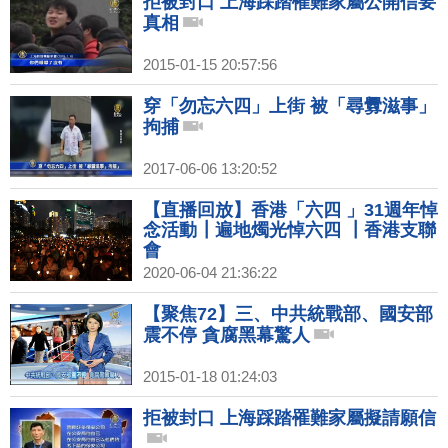
拒被封口 上海踩踏罹難家屬公開信要
真相
2015-01-15 20:57:56
穿「勿忘六四」上街 被「尋釁滋事」
拘捕
2017-06-06 13:20:52
【直播回放】香港「六四 」31週年悼
念活動┃遍地燭光悼六四 ┃香港支聯
會
2020-06-04 21:36:22
【聚焦72】三、中共統戰部、國安部
震不停 貪腐黑幕驚人
2015-01-18 01:24:03
拒被封口 上海踩踏罹難家屬擬請願信