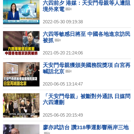
六四前夕 港媒：天安門母親等人遭阻
境外來電
2022-05-30 09:19:38
六四等敏感日將至 中國各地進京訪民
被抓
2021-05-20 21:24:06
天安門母親獲頒美國務院獎項 白宮再
喊話北京
2020-06-05 13:14:47
「天安門母親」被斷對外通訊 日媒問
六四遭刪
2025-06-05 20:15:49
廖亦武訪台 讚318學運影響兩岸三地