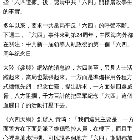
些「六四證據」後，認清中共「六四」開槍屠殺學生
的事實。
多年以來，要求中共當局平反「六四」的呼聲不斷。
下週二，「六四」事件來到第24周年，中國海內外都
在關注﹕中共新一屆領導人執政後的第一個「六四」
周年紀念日。
大陸《參與》網站的消息說，六四將至，異見人士活
躍起來，當局也緊張起來。一方面是準備採用各種方
式緬懷先烈，紀念亡靈，提出訴求，一方面是四處威
脅﹑八方阻攔，千方百計的把民眾紀念「六四」這個
血腥日子的活動打壓下去。
《六四天網》創辦人 黃琦：「我們這兒主要是，一方
面警方在下面是派了維穩監控人員，在樓下，而且手
心裡拿著步話機。可以說各個地方『六四』期間都加