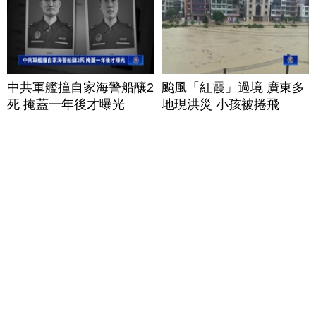
中共軍艦撞自家海警船釀2
颱風「紅霞」過境 廣東多
死 掩蓋一年後才曝光
地現洪災 小孩被捲飛