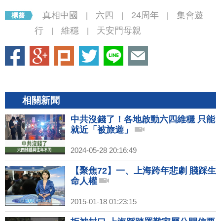
真相中國
六四
24周年
集會遊
|
|
|
行
維穩
天安門母親
|
|
相關新聞
中共沒錢了！各地啟動六四維穩 只能
就近「被旅遊」
2024-05-28 20:16:49
【聚焦72】一、上海跨年悲劇 賤踩生
命人權
2015-01-18 01:23:15