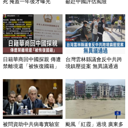
死 掩蓋一年後才曝光
籲赴中國評估風險
日籍華商回中國探親 傳遭
台灣雲林縣議會反中共跨
禁離境還「被恢復國籍」
境鎮壓提案 無異議通過
被問資助中共病毒實驗室
颱風「紅霞」過境 廣東多