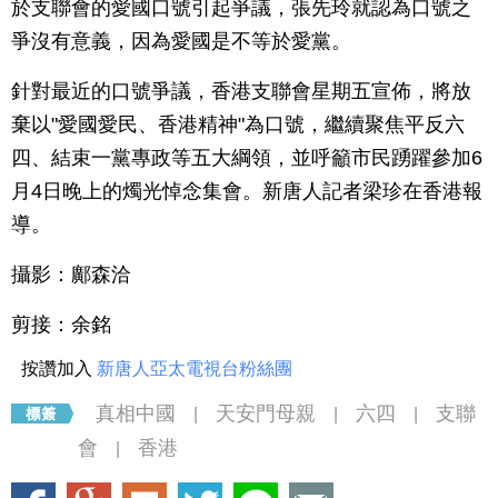
於支聯會的愛國口號引起爭議，張先玲就認為口號之
爭沒有意義，因為愛國是不等於愛黨。
針對最近的口號爭議，香港支聯會星期五宣佈，將放
棄以"愛國愛民、香港精神"為口號，繼續聚焦平反六
四、結束一黨專政等五大綱領，並呼籲市民踴躍參加6
月4日晚上的燭光悼念集會。新唐人記者梁珍在香港報
導。
攝影：鄺森洽
剪接：余銘
按讚加入
新唐人亞太電視台粉絲團
真相中國
天安門母親
六四
支聯
|
|
|
會
香港
|