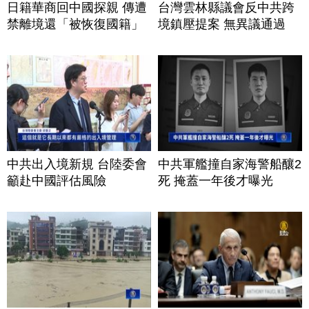
日籍華商回中國探親 傳遭
台灣雲林縣議會反中共跨
禁離境還「被恢復國籍」
境鎮壓提案 無異議通過
中共出入境新規 台陸委會
中共軍艦撞自家海警船釀2
籲赴中國評估風險
死 掩蓋一年後才曝光