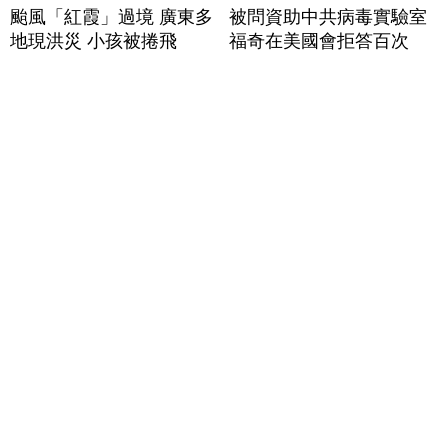
颱風「紅霞」過境 廣東多
被問資助中共病毒實驗室
地現洪災 小孩被捲飛
福奇在美國會拒答百次