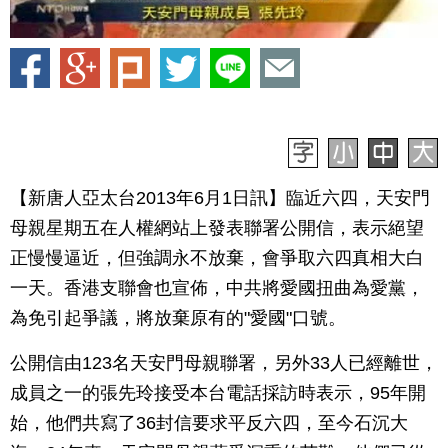
【新唐人亞太台2013年6月1日訊】臨近六四，天安門
母親星期五在人權網站上發表聯署公開信，表示絕望
正慢慢逼近，但強調永不放棄，會爭取六四真相大白
一天。香港支聯會也宣佈，中共將愛國扭曲為愛黨，
為免引起爭議，將放棄原有的"愛國"口號。
公開信由123名天安門母親聯署，另外33人已經離世，
成員之一的張先玲接受本台電話採訪時表示，95年開
始，他們共寫了36封信要求平反六四，至今石沉大