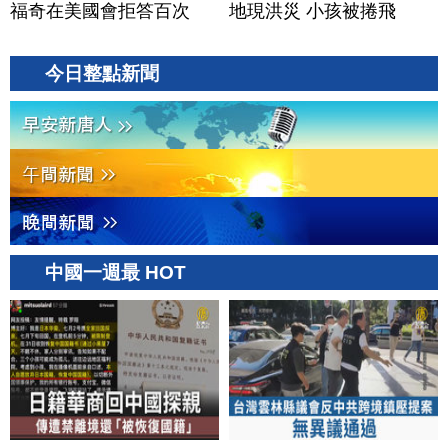
福奇在美國會拒答百次
地現洪災 小孩被捲飛
今日整點新聞
中國一週最 HOT