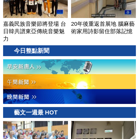
嘉義民族音樂節將登場 台
20年後重返首展地 腦麻藝
日韓共譜東亞傳統音樂魅
術家用詩影留住部落記憶
力
今日整點新聞
藝文一週最 HOT