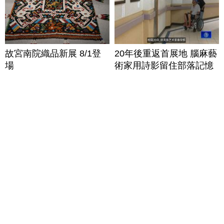
故宮南院織品新展 8/1登
20年後重返首展地 腦麻藝
場
術家用詩影留住部落記憶