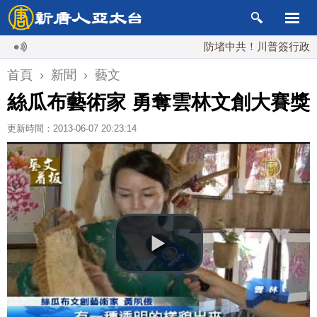
防堵中共！川普簽行政令 對多晶
首頁
›
新聞
›
藝文
絲瓜布藝術家 勇奪雲林文創大賽獎
更新時間：2013-06-07 20:23:14