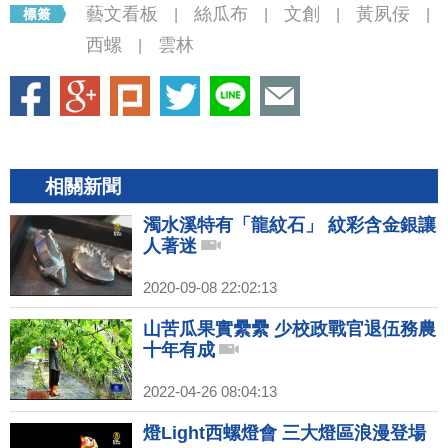
藝文看板
絲瓜布
文創
黃夙佞
|
|
|
|
西螺
雲林
|
相關新聞
濁水溪特有「龍紋石」 紋彩含金銀讓
人著迷
2020-09-08 22:02:13
山苦瓜果實纍纍 少校政戰官退伍務農
十年有成
2022-04-26 08:04:13
燈Light西螺燈會 三大燈區浪漫登場