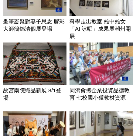
畫筆凝聚對妻子思念 膠彩
科學走出教室 雄中雄女
大師簡錦清個展登場
「AI 詠唱」成果展潮州開
展
故宮南院織品新展 8/1登
同濟會攜企業投資品德教
場
育 七校國小獲教材資源