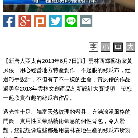
【新唐人亞太台2013年6月7日訊】雲林西螺藝術家黃
夙佞，用心經營地方特產創作，不起眼的絲瓜布，經
過巧手設計，不但有了不一樣的生命，黃夙佞的作品
還勇奪2013年雲林文創產品創新設計大賽獎項。帶您
一起欣賞有趣的絲瓜布作品。
透光性十足、饒富天然紋理的燈具，充滿浪漫風格的
門簾，實用性又帶點藝術氣息的個性背包，令人驚
豔，您能想像這些都是用雲林在地生產的絲瓜布所製