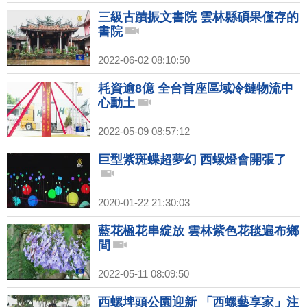
三級古蹟振文書院 雲林縣碩果僅存的
書院
2022-06-02 08:10:50
耗資逾8億 全台首座區域冷鏈物流中
心動土
2022-05-09 08:57:12
巨型紫斑蝶超夢幻 西螺燈會開張了
2020-01-22 21:30:03
藍花楹花串綻放 雲林紫色花毯遍布鄉
間
2022-05-11 08:09:50
西螺埤頭公園迎新 「西螺藝享家」注