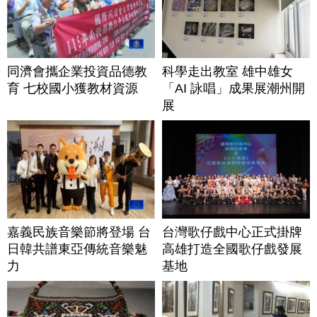
同濟會攜企業投資品德教
科學走出教室 雄中雄女
育 七校國小獲教材資源
「AI 詠唱」成果展潮州開
展
嘉義民族音樂節將登場 台
台灣歌仔戲中心正式掛牌
日韓共譜東亞傳統音樂魅
高雄打造全國歌仔戲發展
力
基地