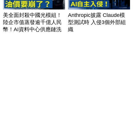
美全面封殺中國光模組！
Anthropic披露 Claude模
陸企市值蒸發逾千億人民
型測試時 入侵3個外部組
幣！AI資料中心供應鏈洗
織
牌？台灣喜迎轉單！成關
鍵樞紐？｜#財經新聞
│20260805 (三)