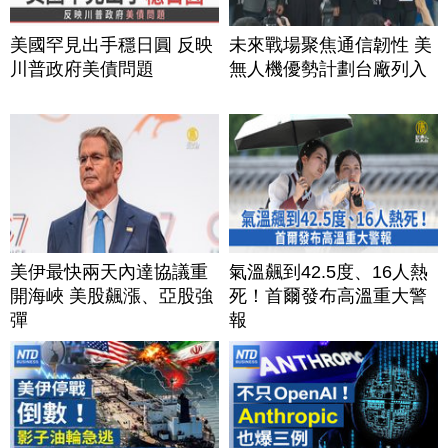
美國罕見出手穩日圓 反映
未來戰場聚焦通信韌性 美
川普政府美債問題
無人機優勢計劃台廠列入
美伊最快兩天內達協議重
氣溫飆到42.5度、16人熱
開海峽 美股飆漲、亞股強
死！首爾發布高溫重大警
彈
報