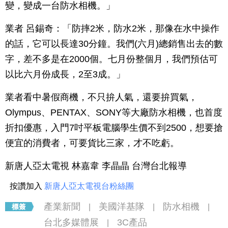
變，變成一台防水相機。」
業者 呂錫奇：「防摔2米，防水2米，那像在水中操作
的話，它可以長達30分鐘。我們(六月)總銷售出去的數
字，差不多是在2000個。七月份整個月，我們預估可
以比六月份成長，2至3成。」
業者看中暑假商機，不只拚人氣，還要拚買氣，
Olympus、PENTAX、SONY等大廠防水相機，也首度
折扣優惠，入門7吋平板電腦學生價不到2500，想要搶
便宜的消費者，可要貨比三家，才不吃虧。
新唐人亞太電視 林嘉韋 李晶晶 台灣台北報導
按讚加入
新唐人亞太電視台粉絲團
產業新聞
美國洋基隊
防水相機
|
|
|
台北多媒體展
3C產品
|