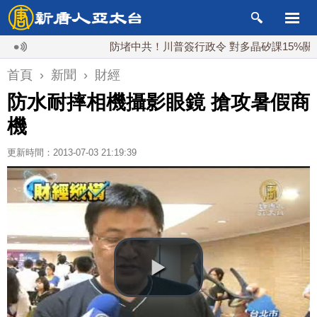
防堵中共！川普簽行政令 對多晶矽課15%關稅
首頁
›
新聞
›
財經
防水耐摔相機攝影眼鏡 搶攻暑假商
機
更新時間：2013-07-03 21:19:39