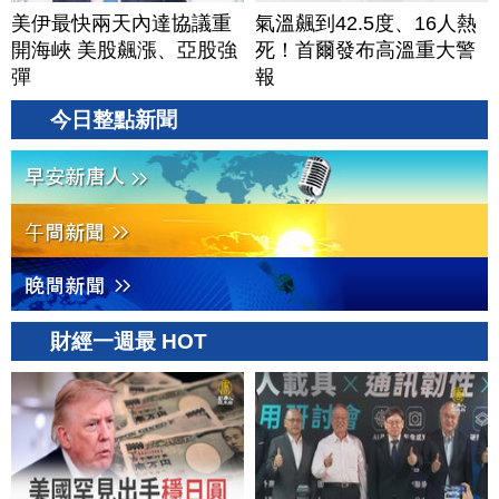
美伊最快兩天內達協議重
氣溫飆到42.5度、16人熱
開海峽 美股飆漲、亞股強
死！首爾發布高溫重大警
彈
報
今日整點新聞
財經一週最 HOT