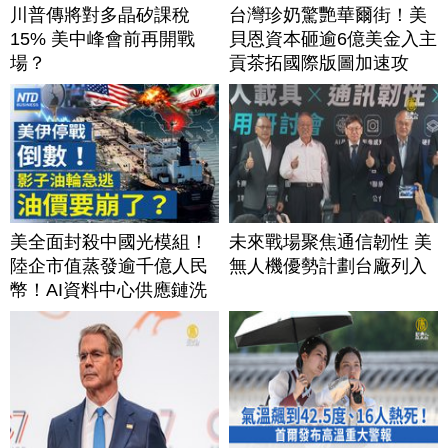
川普傳將對多晶矽課稅
台灣珍奶驚艷華爾街！美
15% 美中峰會前再開戰
貝恩資本砸逾6億美金入主
場？
貢茶拓國際版圖加速攻
美？｜#財經新聞｜
20260806(四)
美全面封殺中國光模組！
未來戰場聚焦通信韌性 美
陸企市值蒸發逾千億人民
無人機優勢計劃台廠列入
幣！AI資料中心供應鏈洗
牌？台灣喜迎轉單！成關
鍵樞紐？｜#財經新聞
│20260805 (三)