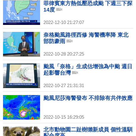
菲律賓東方熱低壓恐成颱 下週三下探
14度
2022-12-10 21:27:07
奈格颱風路徑西修 海警機率降 東北
部防豪雨
2022-10-28 20:27:25
颱風「奈格」生成估增強為中颱 週日
起影響台灣
2022-10-27 21:31:31
颱風尼莎海警發布 不排除有共伴效應
2022-10-15 16:29:05
北市動物園二趾樹獺新成員 個性溫馴
配合度高