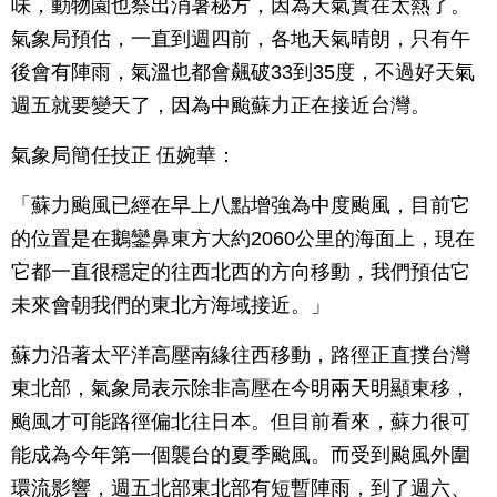
味，動物園也祭出消暑秘方，因為天氣實在太熱了。
氣象局預估，一直到週四前，各地天氣晴朗，只有午
後會有陣雨，氣溫也都會飆破33到35度，不過好天氣
週五就要變天了，因為中颱蘇力正在接近台灣。
氣象局簡任技正 伍婉華：
「蘇力颱風已經在早上八點增強為中度颱風，目前它
的位置是在鵝鑾鼻東方大約2060公里的海面上，現在
它都一直很穩定的往西北西的方向移動，我們預估它
未來會朝我們的東北方海域接近。」
蘇力沿著太平洋高壓南緣往西移動，路徑正直撲台灣
東北部，氣象局表示除非高壓在今明兩天明顯東移，
颱風才可能路徑偏北往日本。但目前看來，蘇力很可
能成為今年第一個襲台的夏季颱風。而受到颱風外圍
環流影響，週五北部東北部有短暫陣雨，到了週六、