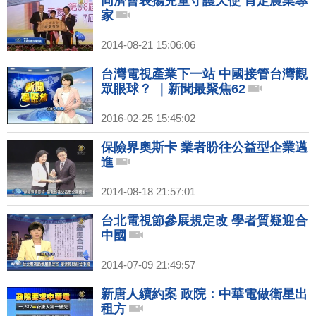
同濟會表揚兒童守護天使 肯定農業專
家
2014-08-21 15:06:06
台灣電視產業下一站 中國接管台灣觀
眾眼球？ ｜新聞最聚焦62
2016-02-25 15:45:02
保險界奧斯卡 業者盼往公益型企業邁
進
2014-08-18 21:57:01
台北電視節參展規定改 學者質疑迎合
中國
2014-07-09 21:49:57
新唐人續約案 政院：中華電做衛星出
租方