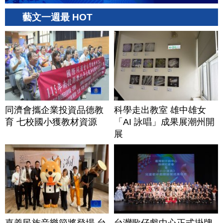
藝文一週最 HOT
同濟會攜企業投資品德教
科學走出教室 雄中雄女
育 七校國小獲教材資源
「AI 詠唱」成果展潮州開
展
嘉義民族音樂節將登場 台
台灣歌仔戲中心正式掛牌