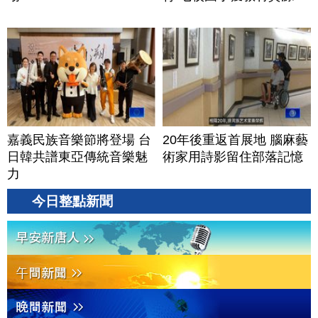
嘉義民族音樂節將登場 台
20年後重返首展地 腦麻藝
日韓共譜東亞傳統音樂魅
術家用詩影留住部落記憶
力
今日整點新聞