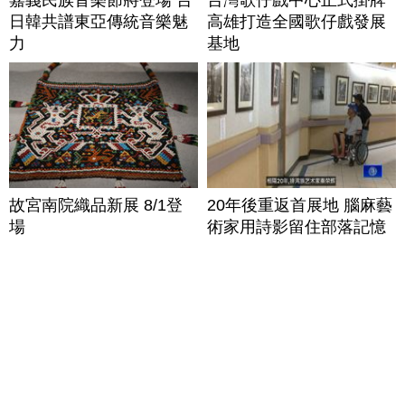
日韓共譜東亞傳統音樂魅
高雄打造全國歌仔戲發展
力
基地
故宮南院織品新展 8/1登
20年後重返首展地 腦麻藝
場
術家用詩影留住部落記憶