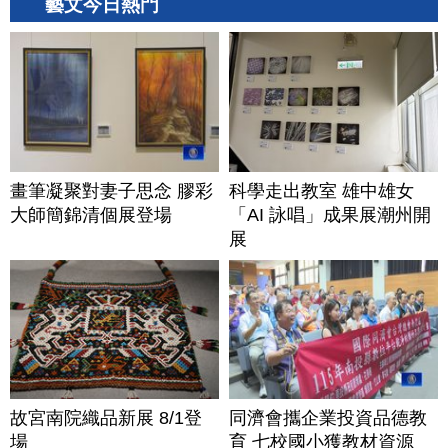
藝文今日熱門
畫筆凝聚對妻子思念 膠彩
科學走出教室 雄中雄女
大師簡錦清個展登場
「AI 詠唱」成果展潮州開
展
故宮南院織品新展 8/1登
同濟會攜企業投資品德教
場
育 七校國小獲教材資源