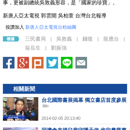
事，更被副總統吳敦義形容，是「國家的珍寶」。
新唐人亞太電視 郭雲開 吳柏萱 台灣台北報導
按讚加入
新唐人亞太電視台粉絲團
三民書局
吳敦義
錢復
龍應台
|
|
|
|
翁岳生
劉振強
|
相關新聞
台北國際書展揭幕 獨立書店首度參展
2014-02-05 20:13:40