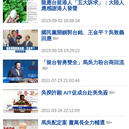
龍應台挺港人「五大訴求」：大陸人
應感謝港人發聲
2019-09-02 16:08:34
國民黨開鍘郭台銘、王金平？吳敦義
回應
2019-09-18 19:29:22
「留台智勇雙全」馬吳力盼台商回流
2011-07-19 21:02:44
吳揆許願 AIT促成台赴美免簽
2011-03-18 22:12:09
馬吳配定案 蕭萬長全力輔選