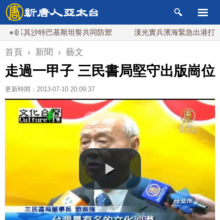
耳其沙特巴基斯坦誓共同防禦
漢光實兵濱海緊急出港打擊 賴總
首頁
›
新聞
›
藝文
走過一甲子 三民書局堅守出版崗位
更新時間：2013-07-10 20:09:37