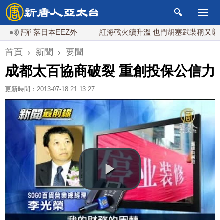
彈 落日本EEZ外
紅海戰火續升溫 也門胡塞武裝稱又襲擊沙特
首頁
›
新聞
›
要聞
成都太百協商破裂 重創投保公信力
更新時間：2013-07-18 21:13:27