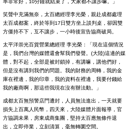
率非常好，10分鐘就結束了，大家都不讓步嘛。」
笑聲中充滿無奈，太百總經理李光榮，親赴成都處理
太百成都案，終於等到17日雙方坐上談判桌，卻因雙
方僵持不下，互不讓步，一小時後宣告協商破局。
太平洋崇光百貨營業總經理 李光榮：「現在這個情況
是，我們台灣的媒體還會幫我們發聲。(大陸)這邊的媒
體，對不起，全部是被封鎖掉，有講嘛，講他們好，
但是沒有講到我們的問題。我的財務的周轉，我的金
庫在裡邊，我的印章，我的資料在裡邊，我要付錢給
我的廠商啊，那這些我現在沒有辦法動。」
成都太百無預警店門遭封，人員無法進出，一天就要
損失上百萬人民幣，四天來，大陸媒體片面報導，官
方協調未果，房東成商集團，堅持太百應無條件退
出，立即停業，立刻清算，毫無轉圜空間。