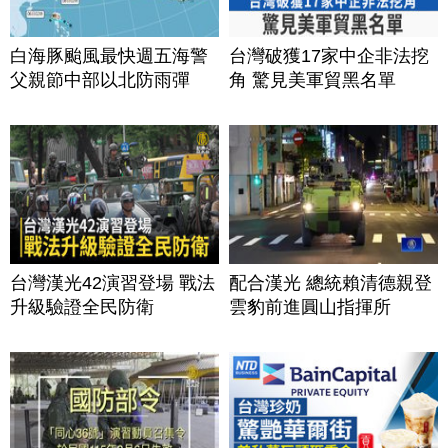
白海豚颱風最快週五海警
台灣破獲17家中企非法挖
父親節中部以北防雨彈
角 驚見美軍貿黑名單
台灣漢光42演習登場 戰法
配合漢光 總統賴清德親登
升級驗證全民防衛
雲豹前進圓山指揮所