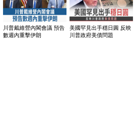
川普戴維營內閣會議 預告
美國罕見出手穩日圓 反映
數週內重擊伊朗
川普政府美債問題