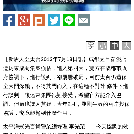
【新唐人亞太台2013年7月18日訊】成都太百春熙店
遭房東成商集團強佔，進入第四天，雙方在成都市政
府協調下，進行談判，卻屢屢破局，目前太百仍遭保
全大門深鎖，不得其門而入，在這種不對等 條件下進
行談判，讓遠東集團很難接受，希望官方能介入協
調。但這也讓人質疑，今年2月，剛剛生效的兩岸投保
協議，究竟能起到什麼作用 。
太平洋崇光百貨營業總經理 李光榮：「今天協調的效