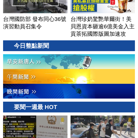
台灣國防部 發布同心36號
台灣珍奶驚艷華爾街！美
演習動員召集令
貝恩資本砸逾6億美金入主
貢茶拓國際版圖加速攻
美？｜#財經新聞｜
今日整點新聞
20260806(四)
要聞一週最 HOT