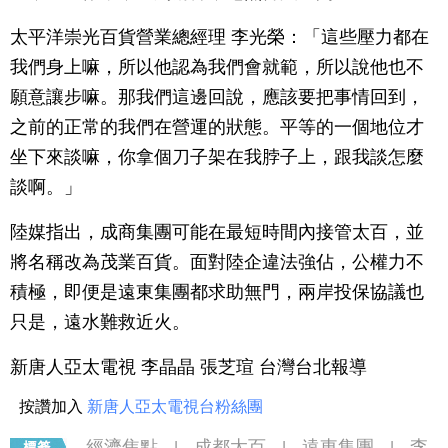
太平洋崇光百貨營業總經理 李光榮：「這些壓力都在
我們身上嘛，所以他認為我們會就範，所以說他也不
願意讓步嘛。那我們這邊回說，應該要把事情回到，
之前的正常的我們在營運的狀態。平等的一個地位才
坐下來談嘛，你拿個刀子架在我脖子上，跟我談怎麼
談啊。」
陸媒指出，成商集團可能在最短時間內接管太百，並
將名稱改為茂業百貨。面對陸企違法強佔，公權力不
積極，即便是遠東集團都求助無門，兩岸投保協議也
只是，遠水難救近火。
新唐人亞太電視 李晶晶 張芝瑄 台灣台北報導
按讚加入
新唐人亞太電視台粉絲團
經濟焦點
成都太百
遠東集團
李
|
|
|