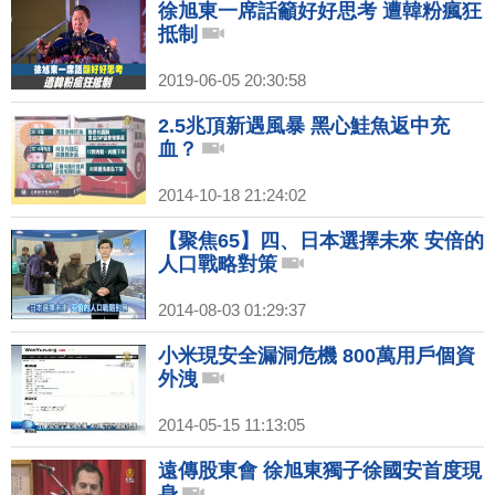
徐旭東一席話籲好好思考 遭韓粉瘋狂
抵制
2019-06-05 20:30:58
2.5兆頂新遇風暴 黑心鮭魚返中充
血？
2014-10-18 21:24:02
【聚焦65】四、日本選擇未來 安倍的
人口戰略對策
2014-08-03 01:29:37
小米現安全漏洞危機 800萬用戶個資
外洩
2014-05-15 11:13:05
遠傳股東會 徐旭東獨子徐國安首度現
身