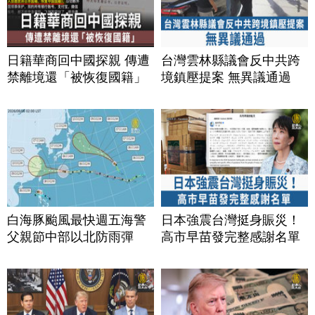
日籍華商回中國探親 傳遭
台灣雲林縣議會反中共跨
禁離境還「被恢復國籍」
境鎮壓提案 無異議通過
白海豚颱風最快週五海警
日本強震台灣挺身賑災！
父親節中部以北防雨彈
高市早苗發完整感謝名單