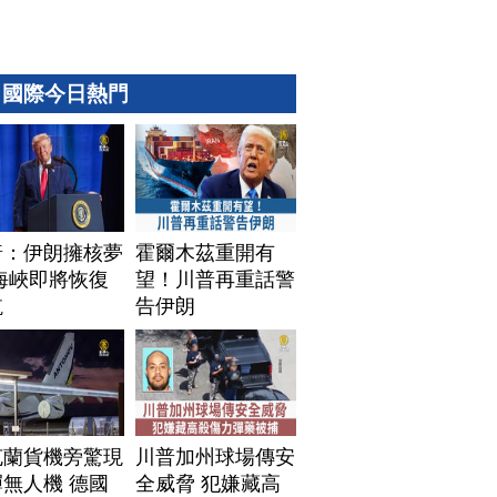
國際今日熱門
普：伊朗擁核夢
霍爾木茲重開有
海峽即將恢復
望！川普再重話警
航
告伊朗
克蘭貨機旁驚現
川普加州球場傳安
無人機 德國
全威脅 犯嫌藏高