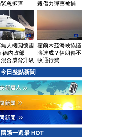
場緊急拆彈
殺傷力彈藥被捕
彈無人機闖德國
霍爾木茲海峽協議
 德內政部
將達成？伊朗傳不
：混合威脅升級
收通行費
今日整點新聞
國際一週最 HOT