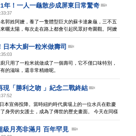
e，引起極大震驚，超過百萬人點閱。
21年！一人一龜散步成屏東日常驚奇
:33:37
一名郭姓阿嬤，養了一隻體型巨大的蘇卡達象龜，三不五
出來曬太陽，每次走在路上都會引起民眾好奇圍觀。阿嬤
已經養了21年，從牠6個月只有10公分開始養，如今光
有76公分。
！日本大廚一粒米做壽司
:35:03
大廚只用了一粒米就做成了一個壽司，它不僅口味特別，
應有的滋味，還非常精緻呢。
再現「勝利之吻 」紀念二戰終結
:37:52
月，日本宣佈投降。當時紐約時代廣場上的一位水兵在歡慶
了身旁的女護士，成為了傳世的歷史畫面。 今天在同樣
個勝利日之吻又重新出現在了人們的眼前。讓我們一起去
超級月亮非滿月 百年罕見