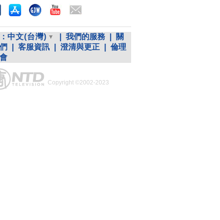
：
中文(台灣)
|
我們的服務
|
關
們
|
客服資訊
|
澄清與更正
|
倫理
會
Copyright ©2002-2023