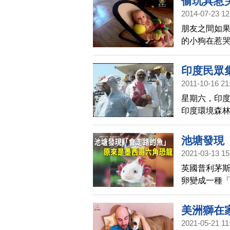
偷玩具惹
2014-07-23 12
朋友之間如
的小狗在惹
友紛紛表示
印度民眾
2011-10-16 21
星期六，印
印度環境森
池塘發現
2021-03-13 15
英國普利茅斯
卵變成一種
已經瀕臨絕
美洲獅在
2021-05-21 11