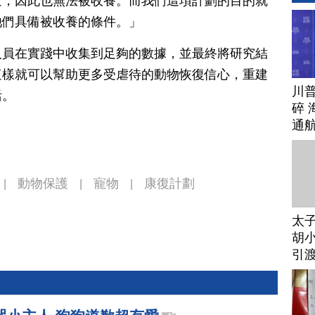
近，因此也無法被收養。而我們這項計劃的目的就
牠們具備被收養的條件。」
人員在實踐中收集到足夠的數據，並最終將研究結
這樣就可以幫助更多受虐待的動物恢復信心，重建
川
活。
碎 
通
動物保護
寵物
康復計劃
|
|
|
太
胡小
引