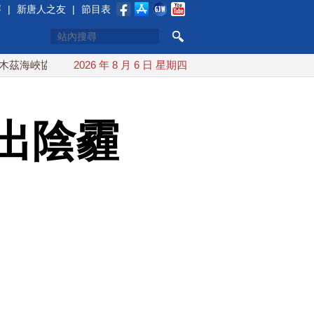
賽
|
新唐人之友
|
節目表
協議將達成？伊朗傳不收通行費
2026 年 8 月 6 日 星期四
配合漢光 總統賴清德親登雲豹
出陰霾