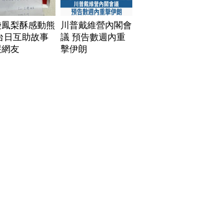
袋鳳梨酥感動熊
川普戴維營內閣會
台日互助故事
議 預告數週內重
哭網友
擊伊朗