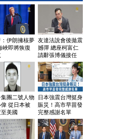
普：伊朗擁核夢
友達法說會後拋震
海峽即將恢復
撼彈 總座柯富仁
航
請辭張博儀接任
子集團二號人物
日本強震台灣挺身
偉 從日本被
賑災！高市早苗發
渡至美國
完整感謝名單