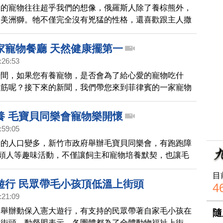
養的寵物往往超乎我們的想像，俄羅斯人除了養棕熊外，
養美洲獅。牠不僅完全沒有兇猛的性格，還喜歡跟主人撒
萌的模樣讓牠在社群媒體上擁有百萬粉絲。
家寵物餐廳 天然健康擺第一
:26:53
時間，如果您有養寵物，是否會為了給心愛的寵物吃什
腦筋呢？接下來的新聞，我們帶您來到菲律賓的一家寵物
榜天然食材，為主人和寵物們，打造精緻美味又健康的佳
養 毛寶貝同樂會寵物樂開懷
:59:05
物的人口變多，新竹市政府舉辦毛寶貝同樂會，有跑跑障
木頭人等趣味活動，不僅讓飼主和寵物培養默契，也讓毛
情活動。
目
遊行 民眾帶毛小孩頂低溫上街頭
4
:21:09
天舉辦動保入憲大遊行，有支持的民眾帶著自家毛小孩在
隨
上街頭。動督盟表示，各團體都為了全體動物福祉上街