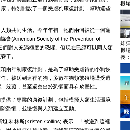
機
健康，特別開設了一個受虐狗康復計劃，幫助這些
。
與人類共同生活。今年年初，牠們兩個被從一個寵
can Society of the Prevention of
炸
。開始的時候它們對人充滿極度的恐懼。但現在已經可以同人類
機場
領養了。
長
這項兩年制康復計劃，是為了幫助受虐待的小狗恢
信任。被送到這裡的狗，多數在狗類繁殖場遭受過
懼、躲藏，甚至還會出於恐懼而具有攻擊性。
狗提供了專業的康復計劃，包括模擬人類生活環境
消除恐懼，並慢慢與人類建立互動。
林斯(Kristen Collins) 表示：「被送到這裡