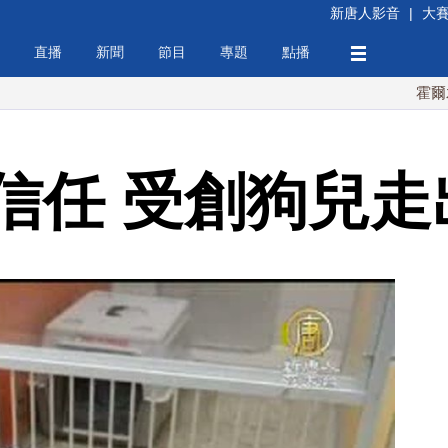
新唐人影音
|
大
直播
新聞
節目
專題
點播
霍爾木茲海峽
信任 受創狗兒走