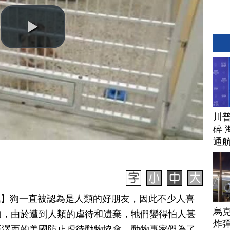
川
碎 
通
日訊】狗一直被認為是人類的好朋友，因此不少人喜
烏
狗，由於遭到人類的虐待和遺棄，牠們變得怕人甚
炸彈
新澤西的美國防止虐待動物協會，動物專家們為了