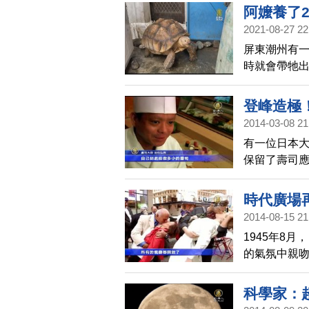
Youtub
阿嬤養了
2021-08-27 22
屏東潮州有
時就會帶牠
說，這隻象龜
是腹部就已經
登峰造極
2014-03-08 21
有一位日本
保留了壽司
時代廣場
2014-08-15 21
1945年8
的氣氛中親吻
的地方，這
看看。
科學家：