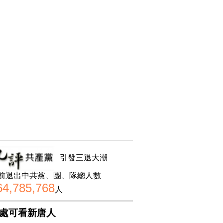
引發三退大潮
前退出中共黨、團、隊總人數
64,785,768
人
處可看新唐人