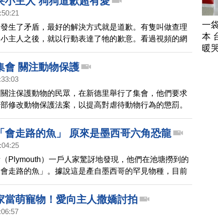
哭小主人 狗狗道歉超有愛
:50:21
一
果發生了矛盾，最好的解決方式就是道歉。有隻叫做查理
本 
哭小主人之後，就以行動表達了牠的歉意。看過視頻的網
暖
超有愛。
集會 關注動物保護
:33:03
度關注保護動物的民眾，在新德里舉行了集會，他們要求
林部修改動物保護法案，以提高對虐待動物行為的懲罰。
「會走路的魚」 原來是墨西哥六角恐龍
:04:25
（Plymouth）一戶人家驚訝地發現，他們在池塘撈到的
「會走路的魚」。據說這是產自墨西哥的罕見物種，目前
種。
家當萌寵物！愛向主人撒嬌討拍
:06:57