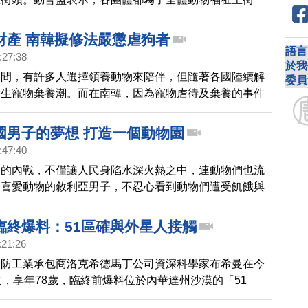
動保入憲全民教育與對話的關鍵。
財產 南韓擬修法嚴懲虐狗者
語言
:27:38
於我
期間，有許多人選擇領養動物來陪伴，但隨著各國陸續解
委員
發生寵物棄養潮。而在南韓，因為寵物虐待及棄養的事件
當局擬修法給予動物合法地位，虐狗和遺棄寵物的人，將
的罰則。
國男子的夢想 打造一個動物園
:47:40
期的內戰，不僅讓人民身陷水深火熱之中，連動物們也流
名喜愛動物的敘利亞男子，不忍心看到動物們遭受飢餓與
，自己建立一個動物收容所。他的夢想是打造一個動物
民眾看到動物可愛的一面。
臨終爆料：51區確與外星人接觸
:21:26
國防工業承包商洛克希德馬丁公司資深科學家布希曼在今
世，享年78歲，臨終前爆料位於內華達州沙漠的「51
名外星人為美國政府工作。訪問影片在最近PO上