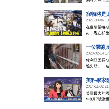
頭，這也是
寵物將是
2021-09-06 13
在疫情嚴峻
封，現在卻
不斷增加，
面臨更嚴厲
一位戰亂
2020-02-14 17
敘利亞因長
離失所。一
疾病的痛苦
園，讓更多
美科學家
2014-11-02 21
美國最大的
年8月7號逝
區」，有18