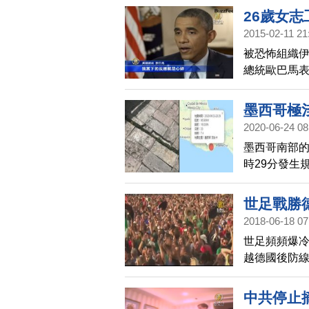
臺肝移植，
26歲女志
2015-02-11 21
被恐怖組織伊
總統歐巴馬
時間，美國
之以法。
墨西哥極
2020-06-24 08
墨西哥南部的
時29分發生
建築損毀，
外的首都墨西哥
世足戰勝
跑到戶外。墨
2018-06-18 07
震。
世足頻頻爆
越德國後防線
世界盃開幕戰
晃過德國防
中共停止
在賽後獲選