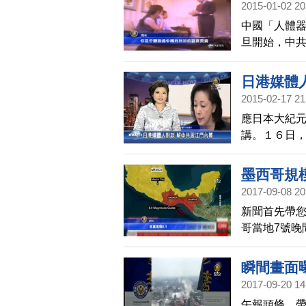
2015-01-02 20
市測得一起
中國「人體
慶祝所造成
旦開始，中
應的一堆白
宣示效果令人
日港媒體
進行報導。
2015-02-17 21
應日本大紀
講。１６日
及中日關係
墨西哥規模
2017-09-08 20
新聞首先帶您
哥當地7號晚
查局數據，這
個國家發出海
瞬間畫面
體報導，已經
2017-09-20 14
午報頭條，帶