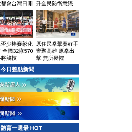
大都會台灣日開
升全民防衛意識
線盃少棒賽彰化
原住民拳擊賽好手
 全國32隊570
齊聚高雄 原拳出
小將競技
擊 無所畏懼
今日整點新聞
體育一週最 HOT