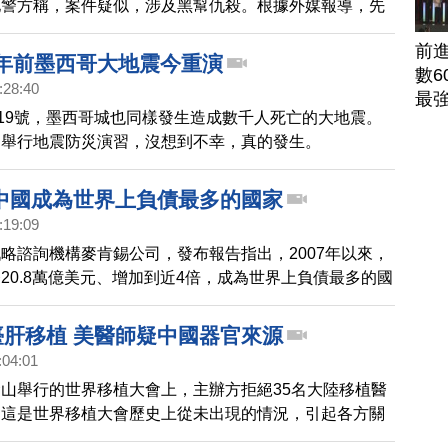
地警方稱，案件疑似，涉及黑幫仇殺。根據外媒報導，先
事件中，伊瓜拉市長被指勾結黑幫，引發全國騷動。因此
前
墨國總統宣佈，改革警隊架構，日後聯邦控制所有的地方
2年前墨西哥大地震今重演
數6
解決暴力問題。
:28:40
最
月19號，墨西哥城也同樣發生造成數千人死亡的大地震。
還舉行地震防災演習，沒想到不幸，真的發生。
中國成為世界上負債最多的國家
:19:09
略諮詢機構麥肯錫公司，發布報告指出，2007年以來，
20.8萬億美元、增加到近4倍，成為世界上負債最多的國
臺肝移植 美醫師疑中國器官來源
:04:01
山舉行的世界移植大會上，主辦方拒絕35名大陸移植醫
。這是世界移植大會歷史上從未出現的情況，引起各方關
一個被稱作「牛人」的移植團隊，曾經在17小時進行5