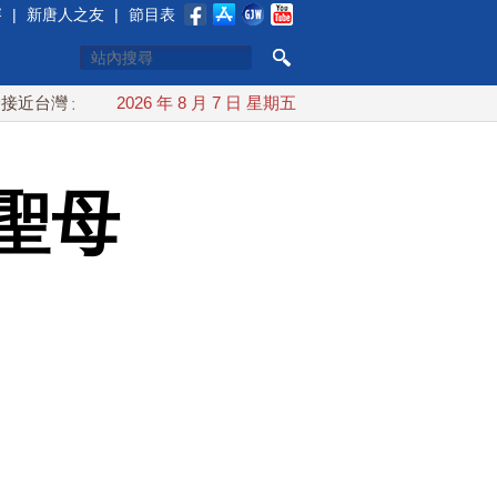
賽
|
新唐人之友
|
節目表
最快9日可能登陸中國
2026 年 8 月 7 日 星期五
台灣漢光首結合城鎮演習 AIT連續發文
聖母