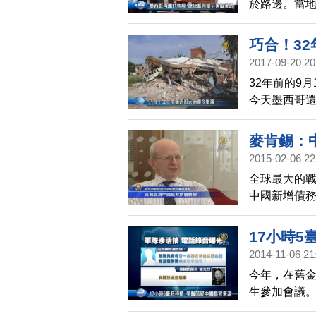
於路邊。當
前學生被殺
備受壓力的
巧合！3
警察，誓言
2017-09-20 20
32年前的9
今天墨西哥
麥肯錫：
2015-02-06 22
全球最大的戰
中國新增債務
家。
17小時5
2014-11-06 21
今年，在舊金
生參加會議
注。中國大陸