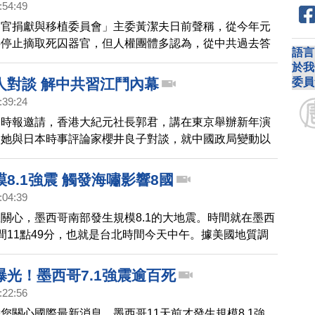
:54:49
小型地震，地質單位推測，地震是因為太多球迷瞬間興奮
器官捐獻與移植委員會」主委黃潔夫日前聲稱，從今年元
。
共停止摘取死囚器官，但人權團體多認為，從中共過去答
語言
紙黑字的承諾、法規和法律，並沒有帶來實質改變，這個
於我
質疑，美國ABC調查記者日前也針對中國死囚器官交易
委員
人對談 解中共習江鬥內幕
:39:24
元時報邀請，香港大紀元社長郭君，講在東京舉辦新年演
，她與日本時事評論家櫻井良子對談，就中國政局變動以
，兩位媒體人交換了寶貴意見。
8.1強震 觸發海嘯影響8國
:04:39
關心，墨西哥南部發生規模8.1的大地震。時間就在墨西
間11點49分，也就是台北時間今天中午。據美國地質調
起地震規模達到8.1，深度69.7公里，也對太平洋沿岸 8
嘯警報。這是墨西哥1985年以來，最強的地震。當地媒
曝光！墨西哥7.1強震逾百死
至少15人死亡。
:22:56
您關心國際最新消息，墨西哥11天前才發生規模8.1強