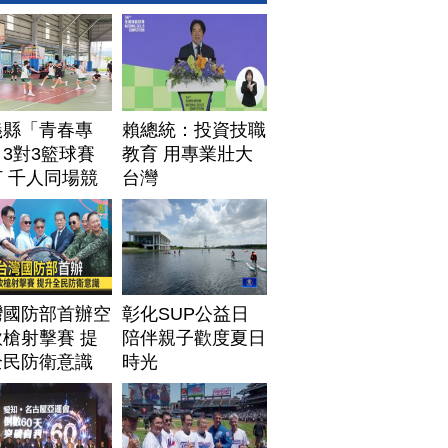
義縣「青春專
賴總統：投資技職
3對3籃球賽
教育 用專業壯大
 千人同場競
台灣
灣國防部首辦空
彰化SUP公益日
槍射擊賽 提
陪伴親子歡度夏日
全民防衛意識
時光