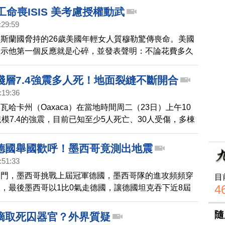
美國醫師強烈質疑，中國存在殘忍的活體器官庫。
工命喪ISIS 美考慮授權動武
:29:59
斯蘭國脅持的26歲美國年輕女人質穆勒驚傳喪命。美國
表示他第一個反應就是心碎，並發表聲明：不論花費多久
將會找到要為她被挾持和喪生負責的恐怖分子，將他們繩
淺層7.4強震多人死！地面裂縫不斷開合
:19:36
瓦哈卡州（Oaxaca）在當地時間周二（23日）上午10
規模7.4的強震，目前已知至少5人死亡、30人受傷，多棟
也有網友拍下，地面被震到反覆開合影片。遠在數百公里
市（Mexico City），也有建築物激烈搖晃，民眾紛紛
德國舉國歡呼！墨西哥竟測出地震
國總統羅培茲表示，截至周二下午，已發生147次餘
:51:33
冷門，墨西哥挑戰上屆冠軍德國，墨西哥隊的進攻頻頻穿
目
4
，最後墨西哥以1比0氣走德國，讓德國坦克吞下近8屆
首敗。回顧比賽第35分鐘，年僅22歲的洛薩諾，在門前
守球員後直接起腳破網，踢進全場唯一進球，而洛薩諾也
隨
摘取死囚器官？外界質疑
最有價值球員，另外，洛薩諾射破德國球門瞬間，墨西哥