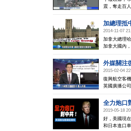
震，奪走百人
物是瞬間崩塌
紀大地震」滿
加總理抵
2014-11-07 21
加拿大總理哈
加拿大國內
員敦促哈珀
外媒關注
2015-02-04 22
復興航空客
英國廣播公司
許多藝人也
全力炮口
2019-05-18 20
好，美國現
和日本進口