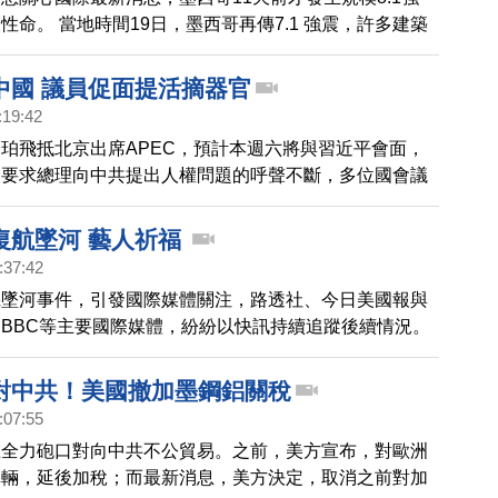
性命。 當地時間19日，墨西哥再傳7.1 強震，許多建築
，目前已經有超過百人死亡，而這天正好是墨西哥 「世
32年，市民舉辦防災演習後不久，地震就發生了。
中國 議員促面提活摘器官
:19:42
珀飛抵北京出席APEC，預計本週六將與習近平會面，
，要求總理向中共提出人權問題的呼聲不斷，多位國會議
，向中共領導人當面提出活摘法輪功學員器官問題。
復航墜河 藝人祈福
:37:42
機墜河事件，引發國際媒體關注，路透社、今日美國報與
BBC等主要國際媒體，紛紛以快訊持續追蹤後續情況。
留言祈福。
對中共！美國撤加墨鋼鋁關稅
:07:55
在全力砲口對向中共不公貿易。之前，美方宣布，對歐洲
車輛，延後加稅；而最新消息，美方決定，取消之前對加