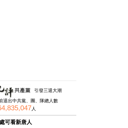
引發三退大潮
前退出中共黨、團、隊總人數
64,835,047
人
處可看新唐人