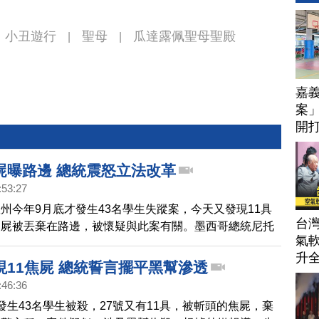
小丑遊行
聖母
瓜達露佩聖母聖殿
|
|
嘉
案」
開打
技
屍曝路邊 總統震怒立法改革
:53:27
州今年9月底才發生43名學生失蹤案，今天又發現11具
台
焦屍被丟棄在路邊，被懷疑與此案有關。墨西哥總統尼托
氣軟
對於貪腐的地方政府，將收回權力由中央政府指揮。
升
現11焦屍 總統誓言擺平黑幫滲透
:46:36
發生43名學生被殺，27號又有11具，被斬頭的焦屍，棄