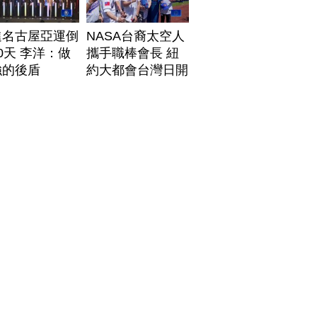
進名古屋亞運倒
NASA台裔太空人
0天 李洋：做
攜手職棒會長 紐
強的後盾
約大都會台灣日開
球