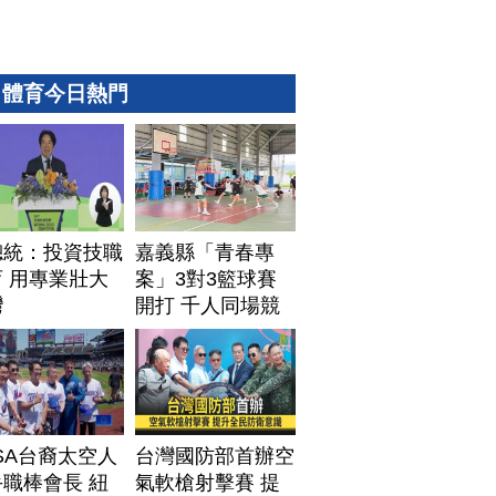
體育今日熱門
總統：投資技職
嘉義縣「青春專
 用專業壯大
案」3對3籃球賽
灣
開打 千人同場競
技
SA台裔太空人
台灣國防部首辦空
職棒會長 紐
氣軟槍射擊賽 提