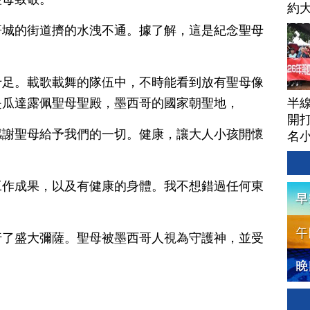
約
球
哥城的街道擠的水洩不通。據了解，這是紀念聖母
十足。載歌載舞的隊伍中，不時能看到放有聖母像
半
是瓜達露佩聖母聖殿，墨西哥的國家朝聖地，
開打
感謝聖母給予我們的一切。健康，讓大人小孩開懷
名
工作成果，以及有健康的身體。我不想錯過任何東
行了盛大彌薩。聖母被墨西哥人視為守護神，並受