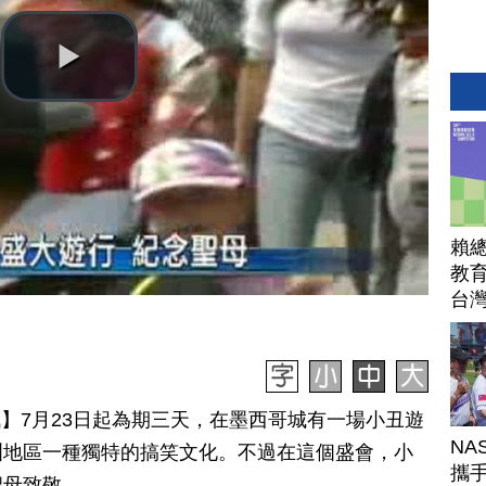
賴
教育
台
日訊】7月23日起為期三天，在墨西哥城有一場小丑遊
NA
洲地區一種獨特的搞笑文化。不過在這個盛會，小
攜手
聖母致敬。