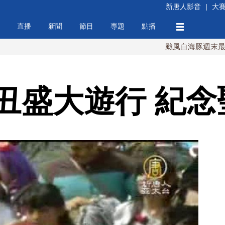
新唐人影音
|
大
直播
新聞
節目
專題
點播
颱風白海豚週末最接近台灣 
丑盛大遊行 紀念