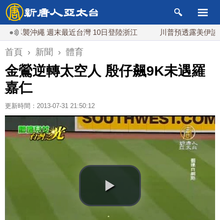
襲沖繩 週末最近台灣 10日登陸浙江
川普預透露美伊談判進展
首頁
›
新聞
›
體育
金鶯逆轉太空人 殷仔飆9K未遇羅
嘉仁
更新時間：2013-07-31 21:50:12