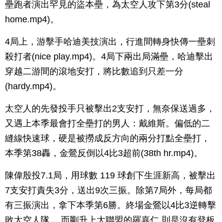
壘跑者演出罕見的盜本壘，為太空人攻下第3分(steal
home.mp4)。
4局上，游擊手哈迪美技演出，行進間轉身快傳一壘刺
殺打者(nice play.mp4)。4局下兩出局滿壘，哈迪擊出
穿越二游間的滾地安打，將比數追到只差一分
(hardy.mp4)。
太空人的先發投手只被擊出2支安打，無奈保送過多，
又遇上本季最會打全壘打的男人：戴維斯。偏低的二
縫線快速球，硬是被撈成反方向的兩分打點全壘打，
本季第38轟，金鶯反倒以4比3超前(38th hr.mp4)。
陳偉殷投7.1局，用球數 119 球創下生涯新高，被擊出
7支安打責失3分，送出9次三振。除第7局外，每局都
有三振演出，拿下本季第6勝。終場金鶯以4比3逆轉擊
敗太空人隊 ，而剛升上大聯盟的羅嘉仁 則是沒有登板