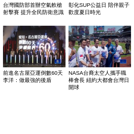
台灣國防部首辦空氣軟槍
彰化SUP公益日 陪伴親子
射擊賽 提升全民防衛意識
歡度夏日時光
前進名古屋亞運倒數60天
NASA台裔太空人攜手職
李洋：做最強的後盾
棒會長 紐約大都會台灣日
開球