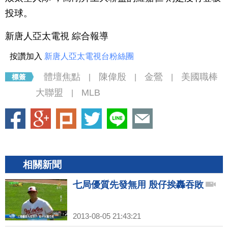
投球。
新唐人亞太電視 綜合報導
按讚加入
新唐人亞太電視台粉絲團
體壇焦點
陳偉殷
金鶯
美國職棒
|
|
|
大聯盟
MLB
|
相關新聞
七局優質先發無用 殷仔挨轟吞敗
2013-08-05 21:43:21