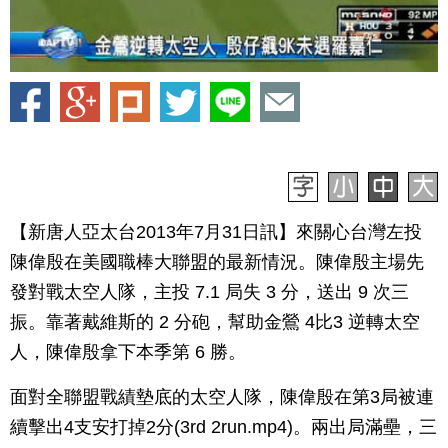
【新唐人亞太台2013年7月31日訊】來關心台灣左投
陳偉殷在美國職棒大聯盟的最新情況。陳偉殷主場先
發對戰太空人隊，主投 7.1 局失 3 分，送出 9 次三
振。靠著戴維斯的 2 分砲，幫助金鶯 4比3 逆轉太空
人，陳偉殷拿下本季第 6 勝。
面對全聯盟戰績墊底的太空人隊，陳偉殷在第3局被連
續擊出4支安打掉2分(3rd 2run.mp4)。兩出局滿壘，三