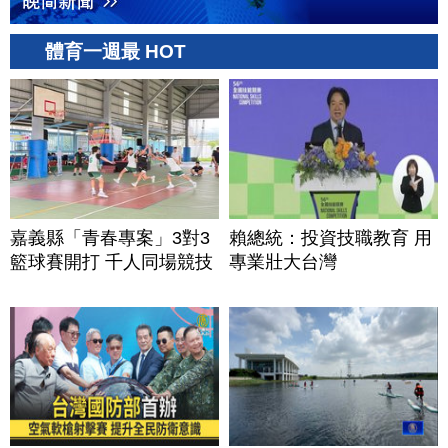
體育一週最 HOT
嘉義縣「青春專案」3對3
賴總統：投資技職教育 用
籃球賽開打 千人同場競技
專業壯大台灣