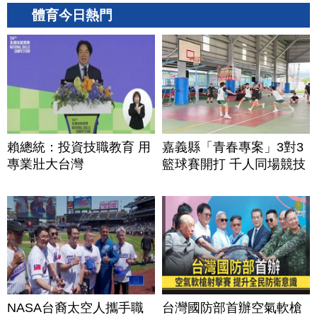
體育今日熱門
賴總統：投資技職教育 用
嘉義縣「青春專案」3對3
專業壯大台灣
籃球賽開打 千人同場競技
NASA台裔太空人攜手職
台灣國防部首辦空氣軟槍