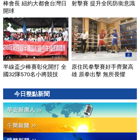
棒會長 紐約大都會台灣日
射擊賽 提升全民防衛意識
開球
半線盃少棒賽彰化開打 全
原住民拳擊賽好手齊聚高
國32隊570名小將競技
雄 原拳出擊 無所畏懼
今日整點新聞