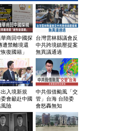
籍華商回中國探
台灣雲林縣議會反
傳遭禁離境還
中共跨境鎮壓提案
被恢復國籍」
無異議通過
共出入境新規
中共假借颱風「交
陸委會籲赴中國
管」台海 台陸委
估風險
會怒轟無知