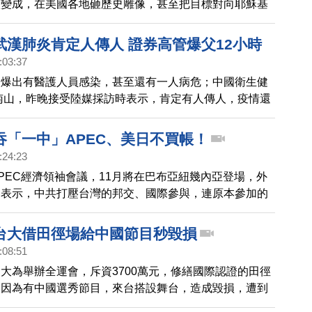
演變成，在美國各地砸歷史雕像，甚至把目標對向耶穌基
黑人命貴」的背景也被起底，發起人之一的卡洛斯，之前
體採訪時坦言，自己是「受過訓練的馬克思主義者」。
武漢肺炎肯定人傳人 證券高管爆父12小時
:03:37
炎爆出有醫護人員感染，甚至還有一人病危；中國衛生健
南山，昨晚接受陸媒採訪時表示，肯定有人傳人，疫情還
段。
吞「一中」APEC、美日不買帳！
:24:23
PEC經濟領袖會議，11月將在巴布亞紐幾內亞登場，外
燮表示，中共打壓台灣的邦交、國際參與，連原本參加的
共都企圖政治化，將原來不存在的「一中原則」，強加到
運作。中共以台灣的NCC(國家通訊傳播委員會)主委頭
台大借田徑場給中國節目秒毀損
國家」一詞提出反對，聲稱這違反所謂「一個中國」原
:08:51
經台灣交涉抗議，主辦單位認定，中共的要求不合理，美
大為舉辦全運會，斥資3700萬元，修繕國際認證的田徑
員也封殺了中共提案。此外，美國副助理國務卿暨主管
卻因為有中國選秀節目，來台搭設舞台，造成毀損，遭到
深官員馬志修，今天(25日)例行性到台灣，進行為期一天的
強烈抗議。