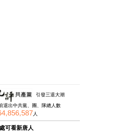
引發三退大潮
前退出中共黨、團、隊總人數
64,856,587
人
處可看新唐人