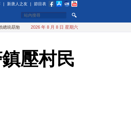
賽
|
新唐人之友
|
節目表
勉國軍守護主權
2026 年 8 月 8 日 星期六
中共假借颱風「交管」台海 台陸委會怒轟無知
警鎮壓村民