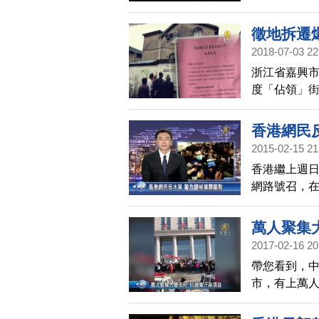
法，而有商
徵地拆遷
2018-07-03 22
浙江省嘉興
度「佔領」
官方的態度
香港網民
2015-02-15 21
香港繼上週日
網路號召，
要求港府取
施放了胡椒
萬人聚集
2017-02-16 20
帶您看到，
市，有上萬
引進高汙染