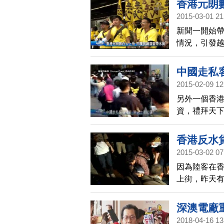
香港元朗
2015-03-01 21
新聞一開始
情況，引發
抗議，警方
到晚間，民
中國走私
有民眾被警
2015-02-09 12
始，約有30
另外一個香
奶，打倒共
資，禮拜天
人士，後來
自由行「一
經在上水、
時代廣場二
香港反水
霧，有十三
2015-03-02 07
因為陸客在
上街，昨天有
人，新唐人
民眾被警方
深澳電廠
名自稱「元
2018-04-16 13