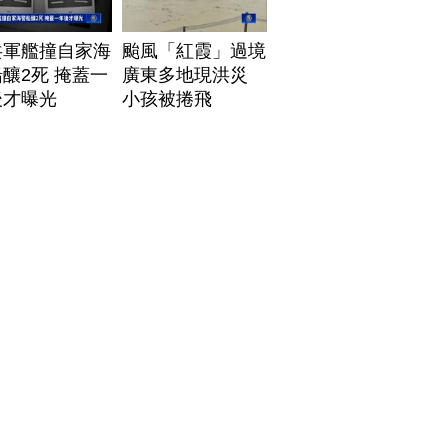
共軍艦撞自家海
颱風「紅霞」過境
釀2死 掩蓋一
廣東多地現洪災
後才曝光
小孩被捲飛