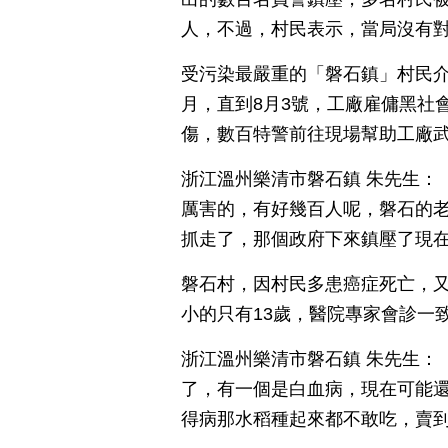
人，不過，村民表示，當局沒有
受污染最嚴重的「磐石鎮」村民
月，直到8月3號，工廠雇傭黑社
傷，數百特警前往現場幫助工廠
浙江溫州樂清市磐石鎮 朱先生：
厲害的，有好幾百人呢，磐石的
抓走了，那個政府下來鎮壓了現
磐石村，因村民多患癌症死亡，
小的只有13歲，醫院專家會診一
浙江溫州樂清市磐石鎮 朱先生：
了，有一個是白血病，現在可能還
得病那水稻種起來都不敢吃，賣