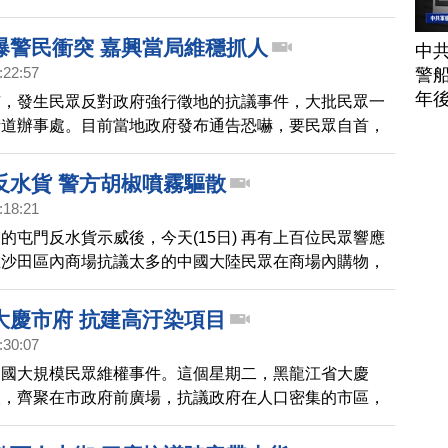
戶遭到逮捕。
爆警民衝突 嘉興當局維穩抓人
中
:22:57
警船
年
市，發生民眾反對政府強行徵地的抗議事件，大批民眾一
街道辦事處。目前當地政府發布通告恐嚇，要民眾自首，
不是回應民眾訴求而是準備抓人。
反水貨 警方胡椒噴霧驅散
:18:21
的屯門反水貨示威後，今天(15日) 再有上百位民眾響應
在沙田區內商場抗議太多的中國大陸民眾在商場內購物，
消一簽多行。現場警民再次發生衝突，警員揮動警棍，還
噴霧，並逮捕多名示威民眾。
大慶市府 抗建高汙染項目
:30:07
中國大規模民眾維權事件。這個星期二，黑龍江省大慶
人，齊聚在市政府前廣場，抗議政府在人口密集的市區，
項目，當地政府，則是調動大批警力戒備。馬上來關心。