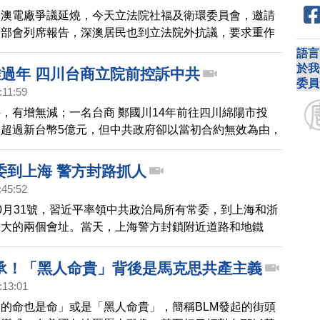
人，有示威民眾頭部流血。之前，在上水、屯門、沙田等
深澳電廠爭議延燒，今天立法院社福及衛環委員會，邀請
搶貨的景點，已經發起多次抗議行動。
關部會列席報告，深澳居民也到立法院外抗議，要求重作
署長李應元也對此做出回應。
語言
於我
難過年 四川台商立院前控訴中共
委員
:11:59
，有增無減；一名台商 鄭國川14年前往四川綿陽市投
超過新台幣5億元，但中共政府卻以當初合約無效為由，
出門，今天受害台商，委託朋友帶著高齡八旬的老母親到
希望台灣政府能幫助他們。
委到上海 警方封路抓人
:45:52
0月31號，習近平率領中共政治局所有常委，到上海和浙
一大的兩個會址。當天，上海警方封鎖附近道路和地鐵
遭到警方攔截關押。
承！「黑人命貴」背後是馬克思共產主義
:13:01
的命也是命」或是「黑人命貴」，簡稱BLM發起的街頭