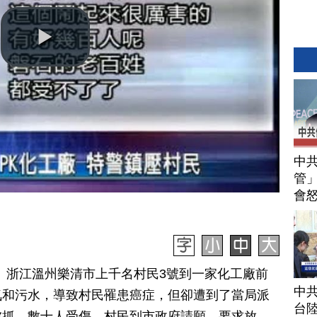
中
管」
會
訊】浙江溫州樂清市上千名村民3號到一家化工廠前
中
氣和污水，導致村民罹患癌症，但卻遭到了當局派
台
被抓，數十人受傷。村民到市政府請願，要求放