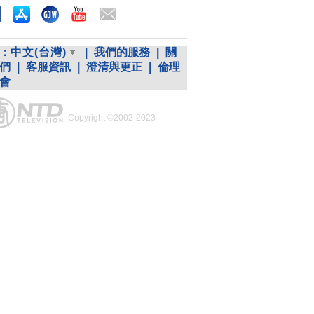
：
中文(台灣)
|
我們的服務
|
關
們
|
客服資訊
|
澄清與更正
|
倫理
會
Copyright ©2002-2023