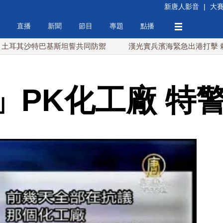
新唐人影音
|
大
直播
新聞
節目
專題
點播
沙特巴基斯坦誓共同防禦
漢光實兵濱海緊急出港打擊 賴總統勗
」PK化工廠 特