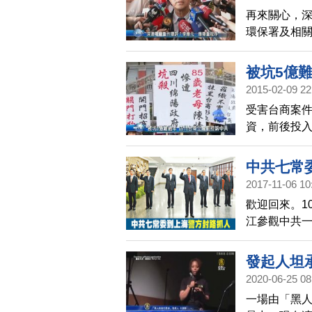
隨後帶走多
再來關心，
同樣是陸客
環保署及相
環評，環保
被坑5億
2015-02-09 22
受害台商案件
資，前後投入
將台商掃地
立院陳情，
中共七常
2017-11-06 10
歡迎回來。1
江參觀中共
站，有訪民
發起人坦
2020-06-25 08
一場由「黑人