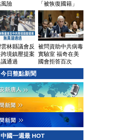
估風險
「被恢復國籍」
灣雲林縣議會反
被問資助中共病毒
共跨境鎮壓提案
實驗室 福奇在美
異議通過
國會拒答百次
今日整點新聞
中國一週最 HOT