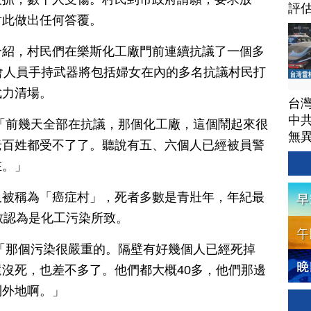
評
對此做出任何答覆。
介紹，村民們在樂斯化工廠門前連續抗議了一個多
會人員手持武器將包括婦女在內的多名抗議村民打
武力清場。
台
中
「前幾天全部在抗議，那個化工廠，這個鬧起來很
無
老百姓都受不了了。聽說有五、六個人已經被員警
在。」
又被稱為「癌症村」，死者多數是青壯年，年紀最
致認為是化工污染所致。
「那個污染很嚴重的。隔壁有好幾個人已經死掉
沒死，也差不多了。他們都大概40多，他們那邊
到外地啊。」