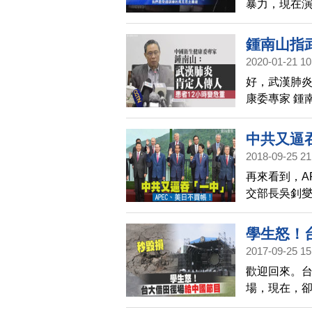
暴力，現在
督像，而「
接受美國媒
鍾南山指
2020-01-21 10
轉危重
好，武漢肺
康委專家 鍾
處於爬坡階
中共又逼
2018-09-25 21
再來看到，A
交部長吳釗
APEC，中
APEC組織
學生怒！
銜，內含「
2017-09-25 15
則。不過，
歡迎回來。台
日等友我會
場，現在，
APEC的資
台大學生的
訪問。