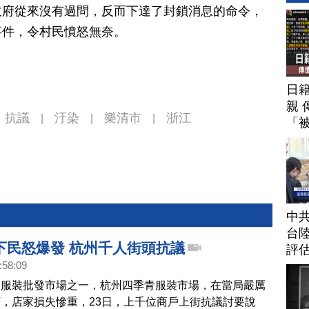
政府從來沒有過問，反而下達了封鎖消息的命令，
事件，令村民憤怒無奈。
日
親 
抗議
汙染
樂清市
浙江
|
|
|
「
中
台
下民怒爆發 杭州千人街頭抗議
評
:58:09
的服裝批發市場之一，杭州四季青服裝市場，在當局嚴厲
，店家損失慘重，23日，上千位商戶上街抗議討要說