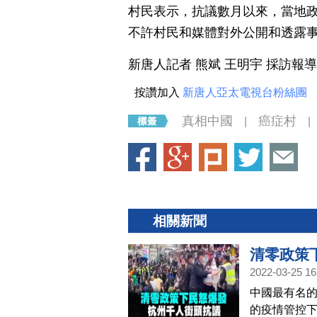
村民表示，抗議數月以來，當地
不許村民和媒體對外公開和透露
新唐人記者 熊斌 王明宇 採訪報導
按讚加入
新唐人亞太電視台粉絲團
真相中國
癌症村
|
|
相關新聞
清零政策
2022-03-25 16
中國最有名
的疫情管控下