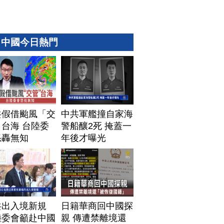
中國今日熱門
共假借颱風「交
中共軍艦撞自家海
台海 台陸委
警船釀2死 掩蓋一
怒轟無知
年後才曝光
共出入境新規
日籍華商回中國探
陸委會籲赴中國
親 傳遭禁離境還