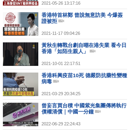
2021-05-26 13:17:16
香港特首林鄭 曾說無意訪美 今爆簽
證被拒
2021-11-17 09:04:26
黃秋生轉戰台劇自嘲在港失業 看今日
香港「如陌生親人」
2021-10-01 22:17:51
香港科興疫苗10死 德嚴防抗藥性變種
病毒
2021-03-29 20:34:25
曾妄言買台積 中國紫光集團傳將執行
債權清償｜中國一分鐘
2022-06-29 22:24:43