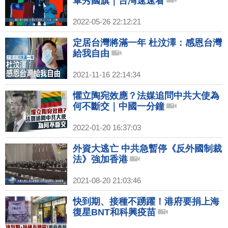
軍秀國旗｜台灣速速看
2022-05-26 22:12:21
定居台灣將滿一年 杜汶澤：感恩台灣
給我自由
2021-11-16 22:14:34
懼立陶宛效應？法媒追問中共大使為
何不斷交｜中國一分鐘
2022-01-20 16:37:03
外資大逃亡 中共急暫停《反外國制裁
法》強加香港
2021-08-20 21:03:46
快到期、接種不踴躍！港府要捐上海
復星BNT和科興疫苗