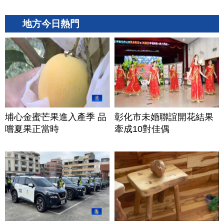
地方今日熱門
埔心金蜜芒果進入產季 品
彰化市未婚聯誼開花結果
嚐夏果正當時
牽成10對佳偶