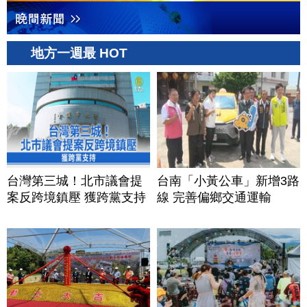
地方一週最 HOT
台灣第三城！北市議會提
台南「小黃公車」新增3路
案反跨境鎮壓 獲跨黨支持
線 完善偏鄉交通運輸