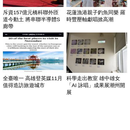
斥資157億元橋科聯外匝
花蓮漁港親子釣魚同樂 羅
道今動土 將串聯半導體S
時豐壓軸獻唱掀高潮
廊帶
全臺唯一 高雄登英媒11月
科學走出教室 雄中雄女
值得造訪旅遊城市
「AI 詠唱」成果展潮州開
展