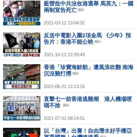
藍營批中共沒收港選舉 馬英九：一國
兩制宣告死亡
2021-03-12 13:04:32
反送中電影入圍2項金馬 《少年》預
告片：香港不能公映
2021-10-12 22:39:49
香港「珍寶海鮮舫」遭風浪吹翻 南海
沉沒難打撈
2022-06-21 12:13:16
直擊七一前香港逃難潮 港人機場哽
咽不捨
2021-07-01 08:14:51
以「台灣」出賽！自由潛水好手獲亞