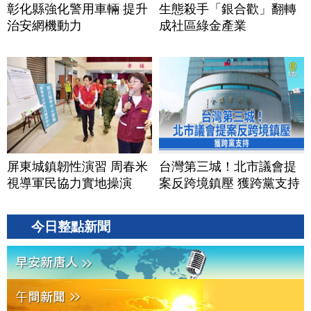
彰化縣強化警用車輛 提升
生態殺手「銀合歡」翻轉
治安網機動力
成社區綠金產業
屏東城鎮韌性演習 周春米
台灣第三城！北市議會提
視導軍民協力實地操演
案反跨境鎮壓 獲跨黨支持
今日整點新聞