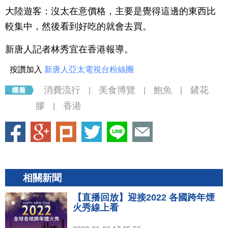
大陸遊客：沒太在意價格，主要是覺得這邊的東西比
較集中，然後看到好吃的就會去買。
新唐人記者林秀宜在香港報導。
按讚加入
新唐人亞太電視台粉絲團
消費流行
美食博覽
鮑魚
鏟花
|
|
|
膠
香港
|
相關新聞
【直播回放】迎接2022 各國跨年煙
火秀線上看