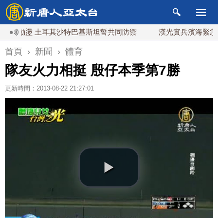
動盪 土耳其沙特巴基斯坦誓共同防禦
漢光實兵濱海緊急出港打
首頁
›
新聞
›
體育
隊友火力相挺 殷仔本季第7勝
更新時間：2013-08-22 21:27:01