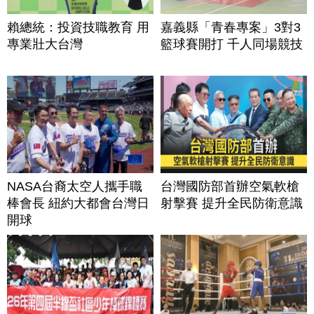
賴總統：投資技職教育 用
嘉義縣「青春專案」3對3
專業壯大台灣
籃球賽開打 千人同場競技
NASA台裔太空人攜手職
台灣國防部首辦空氣軟槍
棒會長 紐約大都會台灣日
射擊賽 提升全民防衛意識
開球