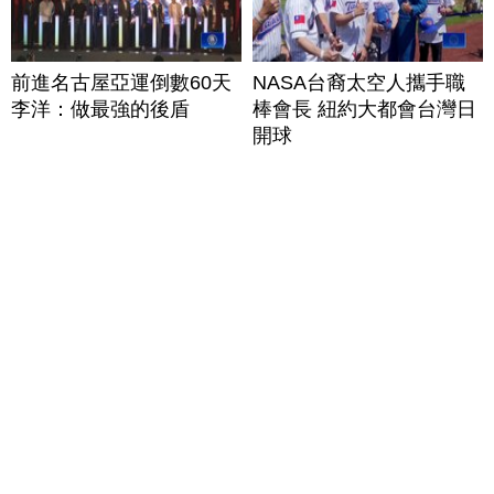
前進名古屋亞運倒數60天
NASA台裔太空人攜手職
李洋：做最強的後盾
棒會長 紐約大都會台灣日
開球