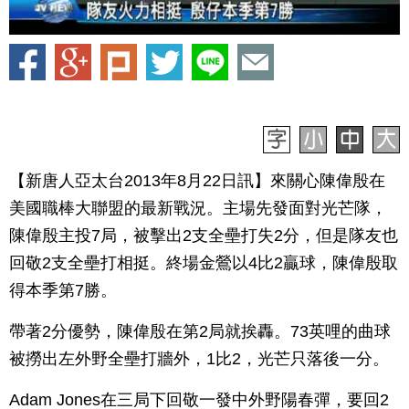
【新唐人亞太台2013年8月22日訊】來關心陳偉殷在
美國職棒大聯盟的最新戰況。主場先發面對光芒隊，
陳偉殷主投7局，被擊出2支全壘打失2分，但是隊友也
回敬2支全壘打相挺。終場金鶯以4比2贏球，陳偉殷取
得本季第7勝。
帶著2分優勢，陳偉殷在第2局就挨轟。73英哩的曲球
被撈出左外野全壘打牆外，1比2，光芒只落後一分。
Adam Jones在三局下回敬一發中外野陽春彈，要回2