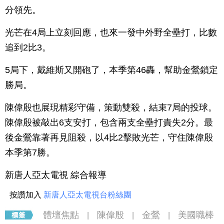
分領先。
光芒在4局上立刻回應，也來一發中外野全壘打，比數
追到2比3。
5局下，戴維斯又開砲了，本季第46轟，幫助金鶯鎖定
勝局。
陳偉殷也展現精彩守備，策動雙殺，結束7局的投球。
陳偉殷被敲出6支安打，包含兩支全壘打責失2分。最
後金鶯靠著再見阻殺，以4比2擊敗光芒，守住陳偉殷
本季第7勝。
新唐人亞太電視 綜合報導
按讚加入
新唐人亞太電視台粉絲團
體壇焦點
陳偉殷
金鶯
美國職棒
|
|
|