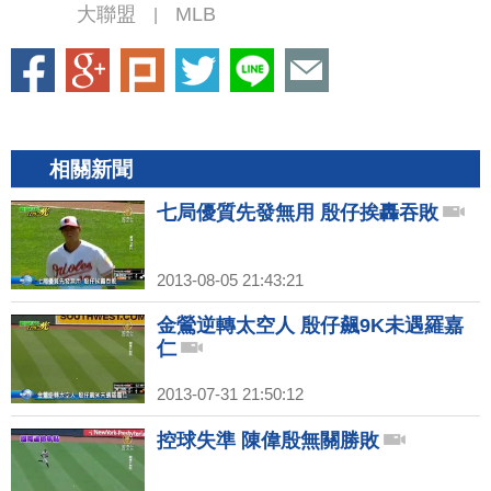
大聯盟
MLB
|
相關新聞
七局優質先發無用 殷仔挨轟吞敗
2013-08-05 21:43:21
金鶯逆轉太空人 殷仔飆9K未遇羅嘉
仁
2013-07-31 21:50:12
控球失準 陳偉殷無關勝敗