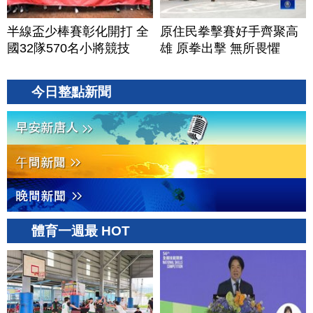
半線盃少棒賽彰化開打 全
原住民拳擊賽好手齊聚高
國32隊570名小將競技
雄 原拳出擊 無所畏懼
今日整點新聞
體育一週最 HOT