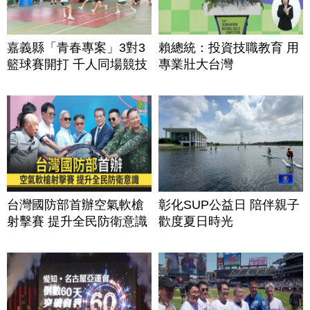
嘉義縣「青春專案」3對3
賴總統：投資技職教育 用
籃球賽開打 千人同場競技
專業壯大台灣
台灣國防部首辦空氣軟槍
彰化SUP公益日 陪伴親子
射擊賽 提升全民防衛意識
歡度夏日時光