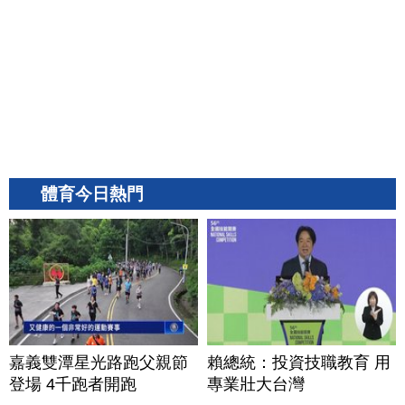
體育今日熱門
嘉義雙潭星光路跑父親節
賴總統：投資技職教育 用
登場 4千跑者開跑
專業壯大台灣