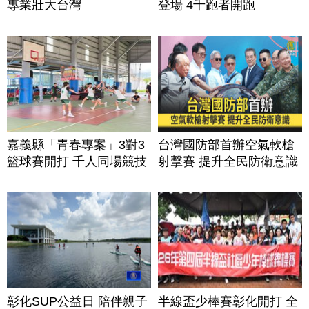
專業壯大台灣
登場 4千跑者開跑
嘉義縣「青春專案」3對3
台灣國防部首辦空氣軟槍
籃球賽開打 千人同場競技
射擊賽 提升全民防衛意識
彰化SUP公益日 陪伴親子
半線盃少棒賽彰化開打 全