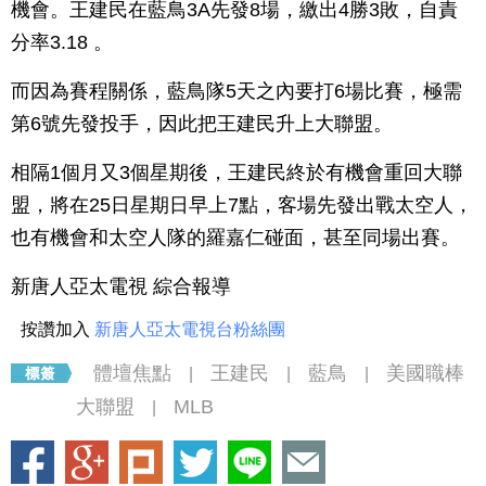
機會。王建民在藍鳥3A先發8場，繳出4勝3敗，自責
分率3.18 。
而因為賽程關係，藍鳥隊5天之內要打6場比賽，極需
第6號先發投手，因此把王建民升上大聯盟。
相隔1個月又3個星期後，王建民終於有機會重回大聯
盟，將在25日星期日早上7點，客場先發出戰太空人，
也有機會和太空人隊的羅嘉仁碰面，甚至同場出賽。
新唐人亞太電視 綜合報導
按讚加入
新唐人亞太電視台粉絲團
體壇焦點
王建民
藍鳥
美國職棒
|
|
|
大聯盟
MLB
|