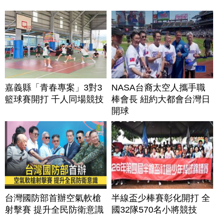
嘉義縣「青春專案」3對3
NASA台裔太空人攜手職
籃球賽開打 千人同場競技
棒會長 紐約大都會台灣日
開球
台灣國防部首辦空氣軟槍
半線盃少棒賽彰化開打 全
射擊賽 提升全民防衛意識
國32隊570名小將競技