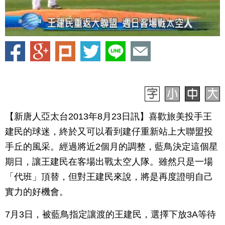
【新唐人亞太台2013年8月23日訊】喜歡旅美投手王
建民的球迷，終於又可以看到建仔重新站上大聯盟投
手丘的風采。經過將近2個月的調整，藍鳥決定這個星
期日，讓王建民在客場出戰太空人隊。雖然只是一場
「代班」頂替，但對王建民來說，將是再度證明自己
實力的好機會。
7月3日，被藍鳥指定讓渡的王建民，選擇下放3A等待