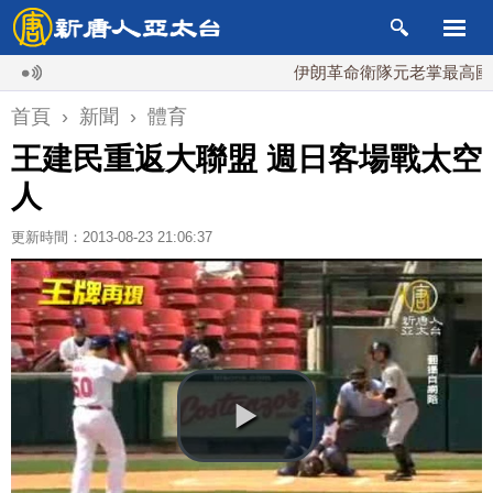
伊朗革命衛隊元老掌最高國安會 
首頁
›
新聞
›
體育
王建民重返大聯盟 週日客場戰太空
人
更新時間：2013-08-23 21:06:37