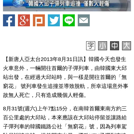
【新唐人亞太台2013年8月31日訊】韓國今天也發生
火車意外，一輛開往首爾的子彈列車，由韓國東大邱
站出發，在經過大邱站時，與一樣是開往首爾的「無
窮花」 號列車發生追撞並導致脫軌，所幸這場意外事
故無人死亡，只有造成幾個人輕傷。
8月31號(週六)上午7點15分，在南韓首爾東南方約三
百公里處的大邱站，本來應該在大邱站停留並讓路給
子彈列車的韓國鐵路公社「無窮花」號，因為列車駕