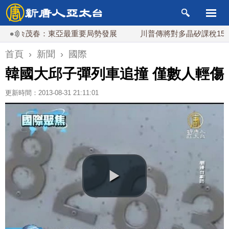
 余茂春：東亞最重要局勢發展
川普傳將對多晶矽課稅15% 美
首頁
›
新聞
›
國際
韓國大邱子彈列車追撞 僅數人輕傷
更新時間：2013-08-31 21:11:01