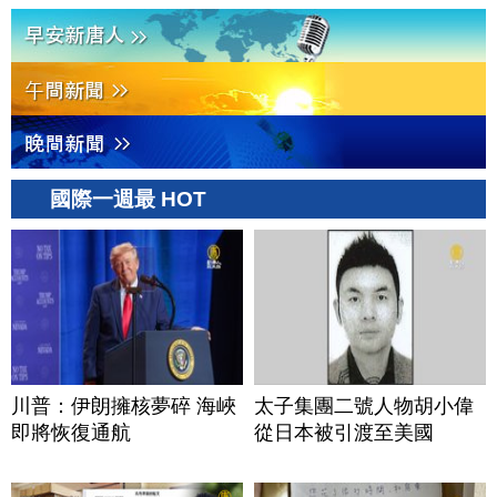
國際一週最 HOT
川普：伊朗擁核夢碎 海峽
太子集團二號人物胡小偉
即將恢復通航
從日本被引渡至美國