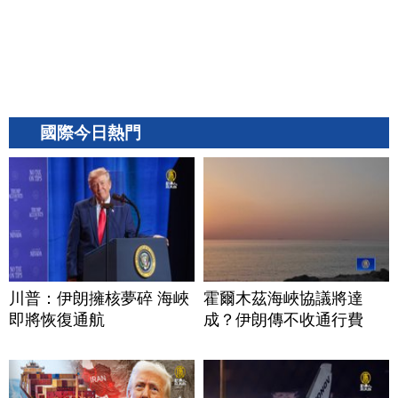
國際今日熱門
川普：伊朗擁核夢碎 海峽
霍爾木茲海峽協議將達
即將恢復通航
成？伊朗傳不收通行費