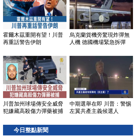
霍爾木茲重開有望！川普
烏克蘭貨機旁驚現炸彈無
再重話警告伊朗
人機 德國機場緊急拆彈
川普加州球場傳安全威脅
中期選舉在即 川普：警惕
犯嫌藏高殺傷力彈藥被捕
左翼共產主義候選人
今日整點新聞