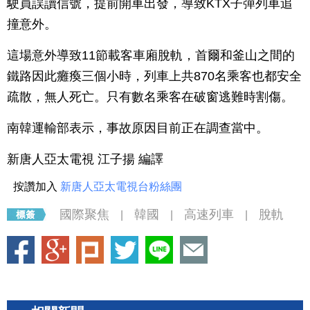
駛員誤讀信號，提前開車出發，導致KTX子彈列車追
撞意外。
這場意外導致11節載客車廂脫軌，首爾和釜山之間的
鐵路因此癱瘓三個小時，列車上共870名乘客也都安全
疏散，無人死亡。只有數名乘客在破窗逃難時割傷。
南韓運輸部表示，事故原因目前正在調查當中。
新唐人亞太電視 江子揚 編譯
按讚加入
新唐人亞太電視台粉絲團
國際聚焦
韓國
高速列車
脫軌
|
|
|