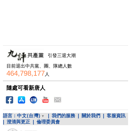
引發三退大潮
目前退出中共黨、團、隊總人數
464,798,177
人
隨處可看新唐人
語言：
中文(台灣)
|
我們的服務
|
關於我們
|
客服資訊
|
澄清與更正
|
倫理委員會