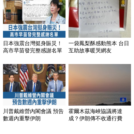
日本強震台灣挺身賑災！
一袋鳳梨酥感動熊本 台日
高市早苗發完整感謝名單
互助故事暖哭網友
川普戴維營內閣會議 預告
霍爾木茲海峽協議將達
數週內重擊伊朗
成？伊朗傳不收通行費