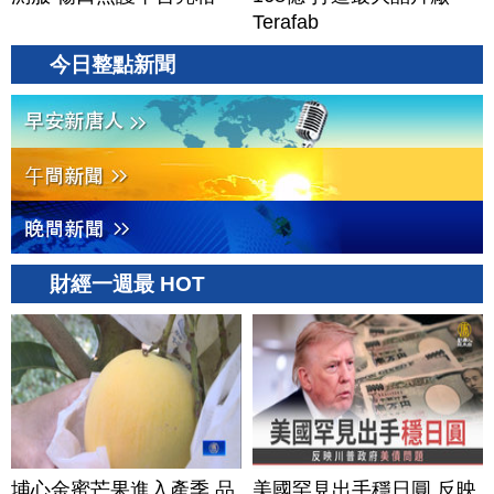
Terafab
今日整點新聞
財經一週最 HOT
埔心金蜜芒果進入產季 品
美國罕見出手穩日圓 反映