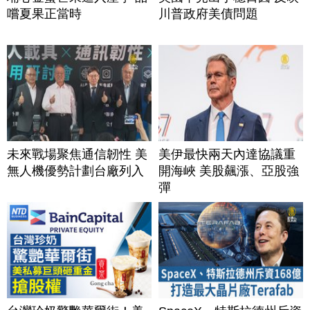
嚐夏果正當時
川普政府美債問題
未來戰場聚焦通信韌性 美
美伊最快兩天內達協議重
無人機優勢計劃台廠列入
開海峽 美股飆漲、亞股強
彈