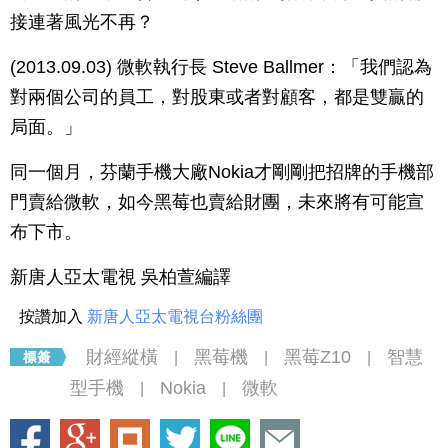
接連著風光不再？
(2013.09.03) 微軟執行長 Steve Ballmer：「我們認為
對兩個公司的員工，對股東或者對顧客，都是雙贏的
局面。」
同一個月，芬蘭手機大廠Nokia才剛剛把招牌的手機部
門賣給微軟，如今黑莓也賣給財團，未來將有可能宣
布下市。
新唐人亞太電視 吳柏萱編譯
按讚加入
新唐人亞太電視台粉絲團
財經縱橫
黑莓機
黑莓Z10
智慧
|
|
|
型手機
Nokia
微軟
|
|