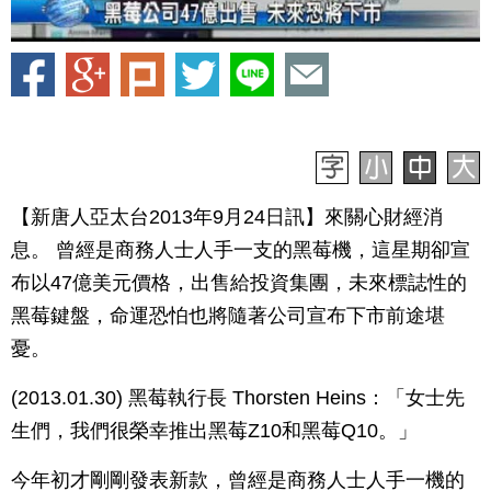
【新唐人亞太台2013年9月24日訊】來關心財經消
息。 曾經是商務人士人手一支的黑莓機，這星期卻宣
布以47億美元價格，出售給投資集團，未來標誌性的
黑莓鍵盤，命運恐怕也將隨著公司宣布下市前途堪
憂。
(2013.01.30) 黑莓執行長 Thorsten Heins：「女士先
生們，我們很榮幸推出黑莓Z10和黑莓Q10。」
今年初才剛剛發表新款，曾經是商務人士人手一機的