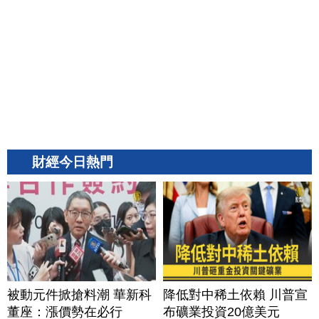
財經今日熱門
被動元件掀搶料潮 華新科
降低對中稀土依賴 川普宣
董座：漲價勢在必行
布礦業投資20億美元