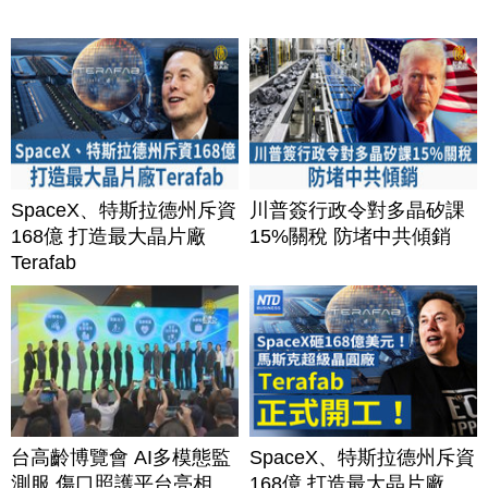
SpaceX、特斯拉德州斥資
川普簽行政令對多晶矽課
168億 打造最大晶片廠
15%關稅 防堵中共傾銷
Terafab
台高齡博覽會 AI多模態監
SpaceX、特斯拉德州斥資
測服 傷口照護平台亮相
168億 打造最大晶片廠