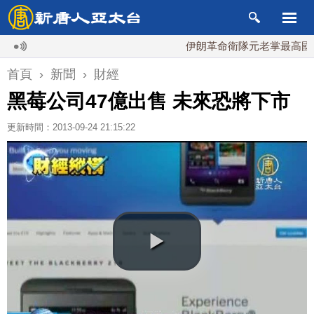
伊朗革命衛隊元老掌最高國安會 
首頁
›
新聞
›
財經
黑莓公司47億出售 未來恐將下市
更新時間：2013-09-24 21:15:22