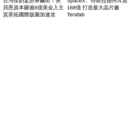
台灣珍奶驚艷華爾街！美
SpaceX、特斯拉德州斥資
貝恩資本砸逾6億美金入主
168億 打造最大晶片廠
貢茶拓國際版圖加速攻
Terafab
美？｜#財經新聞｜
20260806(四)