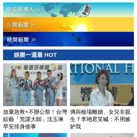
娛樂一週最 HOT
放棄急救+不辦公祭！台灣
傳與檢場離婚、女兒非親
綜藝「荒謬大師」沈玉琳
生？李翊君笑喊：不用嫉
早安排身後事
妒我