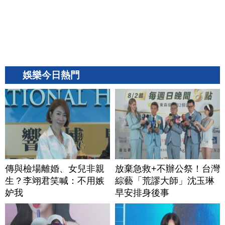
娛樂今日熱門
傳與檢場離婚、女兒非親
放棄急救+不辦公祭！台灣
生？李翊君笑喊：不用嫉
綜藝「荒謬大師」沈玉琳
妒我
早安排身後事