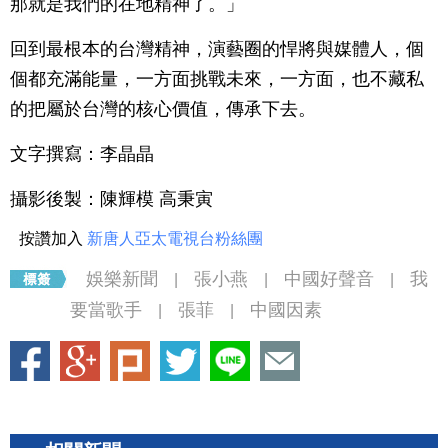
那就是我們的在地精神了。」
回到最根本的台灣精神，演藝圈的悍將與媒體人，個
個都充滿能量，一方面挑戰未來，一方面，也不藏私
的把屬於台灣的核心價值，傳承下去。
文字撰寫：李晶晶
攝影後製：陳輝模 高秉寅
按讚加入
新唐人亞太電視台粉絲團
娛樂新聞
張小燕
中國好聲音
我
|
|
|
要當歌手
張菲
中國因素
|
|