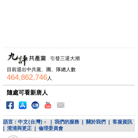
引發三退大潮
目前退出中共黨、團、隊總人數
464,862,746
人
隨處可看新唐人
語言：
中文(台灣)
|
我們的服務
|
關於我們
|
客服資訊
|
澄清與更正
|
倫理委員會