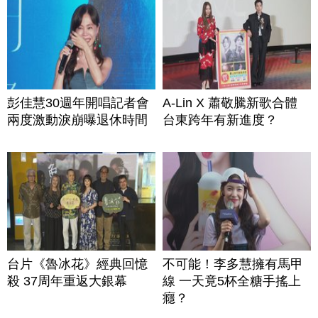
彭佳慧30週年開唱記者會
A-Lin X 蕭敬騰新歌合體
兩度激動淚崩曝退休時間
台東跨年有新進度？
台片《魯冰花》經典回憶
不可能！李多慧擁有馬甲
殺 37周年重返大銀幕
線 一天竟5杯全糖手搖上
癮？