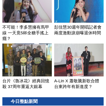
不可能！李多慧擁有馬甲
彭佳慧30週年開唱記者會
線 一天竟5杯全糖手搖上
兩度激動淚崩曝退休時間
癮？
台片《魯冰花》經典回憶
A-Lin X 蕭敬騰新歌合體
殺 37周年重返大銀幕
台東跨年有新進度？
今日整點新聞