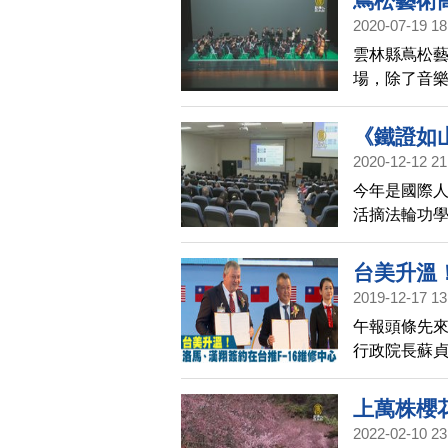
蔦松藝術高
2020-07-19 18
雲林縣蔦松藝
場，除了音
精彩的演出
《鐵證如
2020-12-12 21
今年是國際人
活摘法輪功學
山》影片放
責中共活摘器
台美升溫
2019-12-17 13
午報頭條先來
行政院長蘇貞
簽署以維修
F16戰機的
上萬株櫻
2022-02-10 23