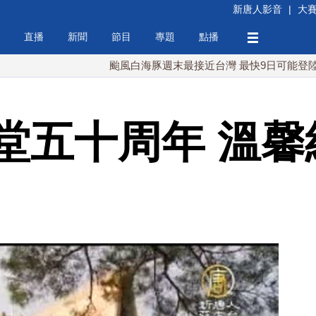
新唐人影音
|
大
直播
新聞
節目
專題
點播
颱風白海豚週末最接近台灣 最快9日可能登陸中國
堂五十周年 溫馨