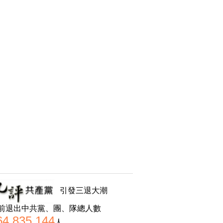
引發三退大潮
前退出中共黨、團、隊總人數
64,835,144
人