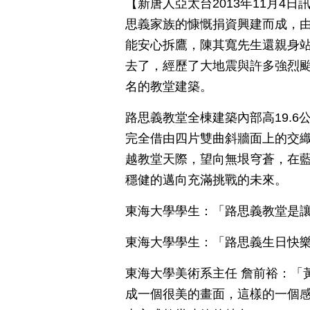
【新唐人亞太台2013年11月4
思義家族的慷慨捐資興建而成，
能安心拆鷹，陳其寬先生還親身
去了，經歷了大地震與許多強烈
名的教堂建築。
路思義教堂全棟建築內部高19.6
完全借由四片雙曲斜牆面上的交
越教堂天際，望向無垠穹蒼，在
穩健的邁向充滿挑戰的未來。
東海大學學生：「路思義教堂是
東海大學學生：「路思義生日快
東海大學美術系主任 詹前裕：「
成一個很美的畫面，這樣的一個