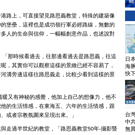
中港路上，可直接望見路思義教堂，特殊的建築像
神的堡壘，這裡也是成功嶺行軍必經路線，無數的
許多人的生命與信仰，一幅幅創意作品，也述說對
：「那時候看過去，往那邊看過去是路思義，往這
日
在呢，其實你可以觀察這樣的景緻已經不容易了，
海豚
快
著河溝旁邊這樣往路思義走，比較少看到這樣的景
溫暖又有神秘的感覺，他加上自己的想像力，他不
把他的生活情感，在東海五、六年的生活情感，跟
台
的、或者宗教氛圍來呈現出來。」
中
與走過半世紀的教堂，「路思義教堂50年-攝影暨
無