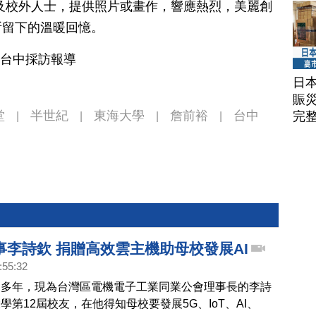
及校外人士，提供照片或畫作，響應熱烈，美麗創
所留下的溫暖回憶。
添喜 趙揚 台灣台中採訪報導
日
賑
堂
半世紀
東海大學
詹前裕
台中
完
|
|
|
|
事李詩欽 捐贈高效雲主機助母校發展AI
:55:32
鬥多年，現為台灣區電機電子工業同業公會理事長的李詩
學第12屆校友，在他得知母校要發展5G、IoT、AI、