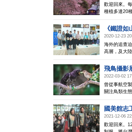
歡迎回來。
種植多達20
放，吸引許
《鐵證如
2020-12-23 20
海外的追查
高層，及大
《鐵證如山》
豐原的樂天
飛鳥攝影
活摘法輪功
2022-03-02 17
曾從事航空
關注鳥類生態
望替台灣鳥
展」，期望
國美館志
2021-12-06 22
歡迎回來。1
制服，將台