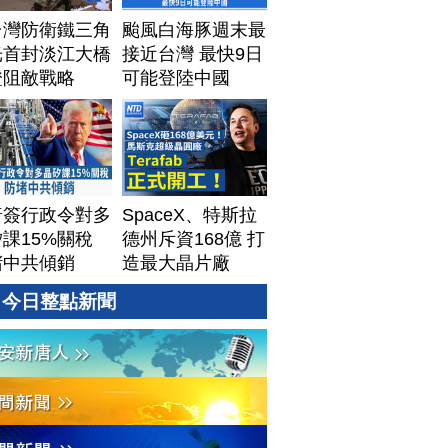
台灣防衛鐵三角
颱風白海豚週末最
光首封淡江大橋
接近台灣 最快9日
證阻敵戰略
可能登陸中國
普簽行政令對多
SpaceX、特斯拉
課15%關稅
德州斥資168億 打
堵中共傾銷
造最大晶片廠
Terafab
今日整點新聞