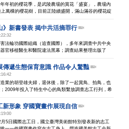
每年年初的櫻花季，是武陵農場的賞花「盛宴」，農場內
種上萬棵的櫻花樹，目前正陸續盛開，滿山滿谷的櫻花綻
多遊客上山走春。
山》新書發表 揭中共活摘罪行
:22:32
迫害法輪功國際組織（追查國際），多年來調查中共中央
陸器官移植醫生和醫院違法黑幕；調查結果整理出版了
第一部和第二部書籍及摘要影片。11日，在台灣台中市
宮，舉行新書發表會、並且贈書，希望台灣民眾瞭解中共
展傳遞生態保育意識 作品令人驚豔
學員器官的罪行，仍在繼續。
:16:42
製造業的胡登雄夫婦，退休後，除了一起賞鳥、拍鳥，也
；2009年投入了特生中心的鳥類繫放調查志工行列，希
類生態盡一份心力。日前在台中中都藝廊展出「飛鳥攝影
藉此喚起民眾對環境生態的重視。
工新形象 穿國寶畫作展現自信
:19:00
2月5日國際志工日，國立臺灣美術館特別發表新的志工
灣唯一一件國寶畫作穿在志工身上，營造國美館志工全新