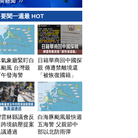
要聞一週最 HOT
本氣象廳緊盯白
日籍華商回中國探
颱風 台灣最
親 傳遭禁離境還
下午發海警
「被恢復國籍」
灣雲林縣議會反
白海豚颱風最快週
共跨境鎮壓提案
五海警 父親節中
異議通過
部以北防雨彈