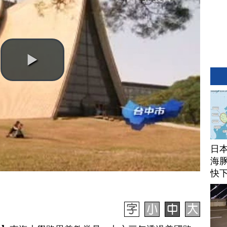
日
海豚
快