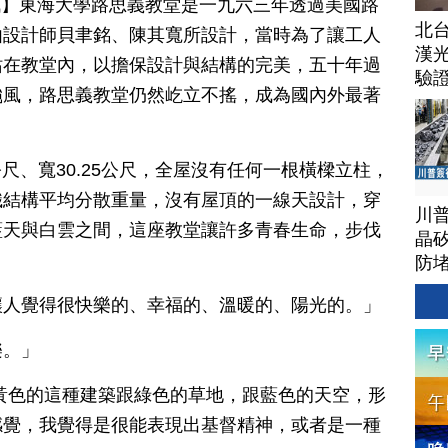
日訊】東海大學路思義教堂是一九六三年透過美國路
北
由設計師貝聿銘、陳其寬所設計，當時為了讓工人
漢
站在教堂內，以擔保設計與結構的完美，五十年過
驗
颱風，路思義教堂仍然屹立不搖，成為國內外最著
公尺、寬30.25公尺，全屋沒有任何一根橫樑立柱，
織結構平均分散重量，沒有屋頂的一線天設計，穿
川
藍天與白雲之間，這座教堂讓許多青春生命，步伐
晶矽
防
讓人覺得很快樂的、幸福的、溫暖的、陽光的。」
樂。」
黃色的這種建築跟綠色的草地，跟藍色的天空，形
感覺，我覺得是很能表現出基督精神，或者是一種