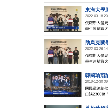
Cloud等
1500萬元
東海大學
2022-03-18 20
俄羅斯入侵烏
學生遠離戰
學的安置計畫
助烏克蘭
2022-03-26 14
俄羅斯入侵烏
學生遠離戰
學的安置計畫
韓國瑜辯論
2019-12-30 09
國民黨總統候
口誤2300
場再次受質