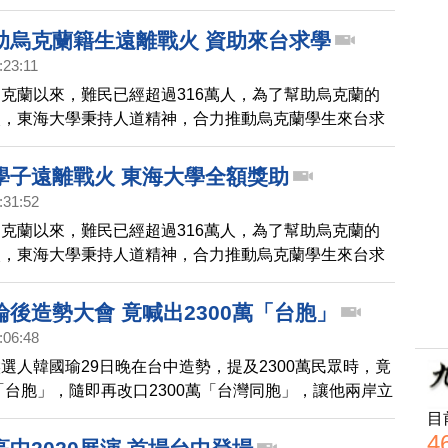
創新技術與應用的消息，(12月8日)日前，特地回校捐贈近
的高效能雲設備給母校。
助烏克蘭籍生遠離戰火 資助來台求學
:23:11
克蘭以來，難民已經超過316萬人，為了幫助烏克蘭的
火，東海大學秉持人道精神，合力推動烏克蘭學生來台求
，要免費資助10位烏克蘭學生，來台就學。
學子遠離戰火 東海大學全額獎助
:31:52
克蘭以來，難民已經超過316萬人，為了幫助烏克蘭的
火，東海大學秉持人道精神，合力推動烏克蘭學生來台求
，免費資助10位烏克蘭學生，來台就學。
後造勢大會 竟喊出2300萬「台胞」
:06:48
選人韓國瑜29日晚在台中造勢，提及2300萬民眾時，竟
萬「台胞」，隨即再改口2300萬「台灣同胞」，讓他兩岸立
疑。
目
4