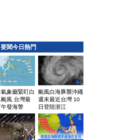
要聞今日熱門
本氣象廳緊盯白
颱風白海豚襲沖繩
颱風 台灣最
週末最近台灣 10
下午發海警
日登陸浙江