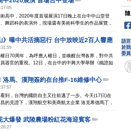
中2020展演 首場台中登場
:17:05
隨
術高中，2020年度首場展演17日晚上在台中中山堂登
樂、舞蹈科的表演外，現場還有美術科學生的作品展覽，
和專業的素質，令觀眾讚賞不已。
山》曝中共活摘惡行 台中放映近2百人響應
語言
於我
:31:59
委員
權日70周年，為呼應人權日，並喚醒台灣各界，對中共
員器官的重視。12日，在台中的中興大學舉辦《鐵證如
映及新書發表會，多位學界醫界先進到場為人權發聲，譴
官的惡行，近200人到場響應。
！洛馬、漢翔簽約在台推F-16維修中心
:37:57
看到，台灣的國防自主又往前邁了一步。今天(17日)在
昌的見證下，漢翔航空和美商航太企業 洛克希德馬丁，
中心為目標的策略合作協議，雙方將共同推動台灣成為
亞太維修中心。
花大爆發 武陵農場粉紅花海迎賓客
:26:27