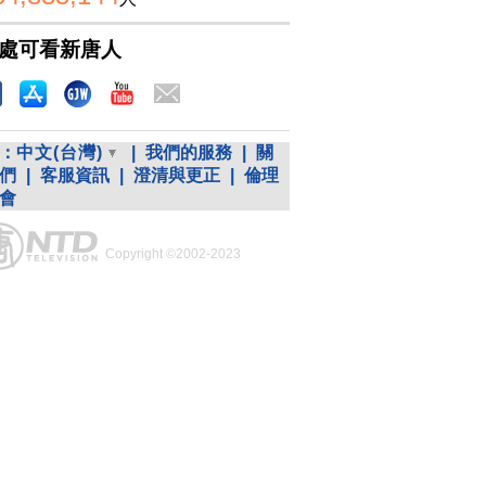
處可看新唐人
：
中文(台灣)
|
我們的服務
|
關
們
|
客服資訊
|
澄清與更正
|
倫理
會
Copyright ©2002-2023