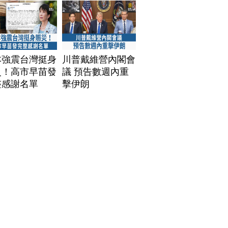
本強震台灣挺身
川普戴維營內閣會
災！高市早苗發
議 預告數週內重
整感謝名單
擊伊朗