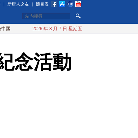
賽
|
新唐人之友
|
節目表
台灣漢光首結合城鎮演習 AIT連續發文讚「韌性台灣」
2026 年 8 月 7 日 星期五
搞分
紀念活動