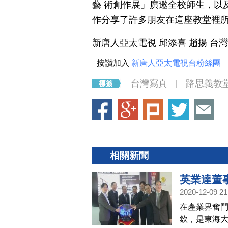
藝 術創作展」廣邀全校師生，以
作分享了許多朋友在這座教堂裡
新唐人亞太電視 邱
按讚加入
新唐人亞太電視台粉絲團
台灣寫真
路思義教
|
相關新聞
英業達董
2020-12-09 21
在產業界奮
欽，是東海大