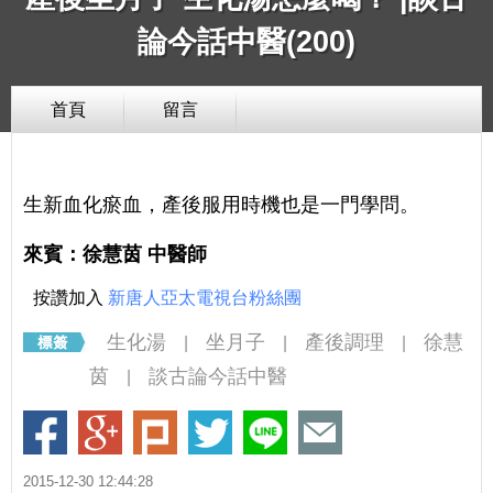
論今話中醫(200)
首頁
留言
生新血化瘀血，產後服用時機也是一門學問。
來賓：徐慧茵 中醫師
按讚加入
新唐人亞太電視台粉絲團
生化湯
坐月子
產後調理
徐慧
|
|
|
茵
談古論今話中醫
|
2015-12-30 12:44:28