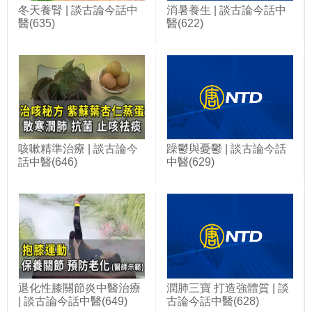
冬天養腎 | 談古論今話中
消暑養生 | 談古論今話中
醫(635)
醫(622)
咳嗽精準治療 | 談古論今
躁鬱與憂鬱 | 談古論今話
話中醫(646)
中醫(629)
退化性膝關節炎中醫治療
潤肺三寶 打造強體質 | 談
| 談古論今話中醫(649)
古論今話中醫(628)