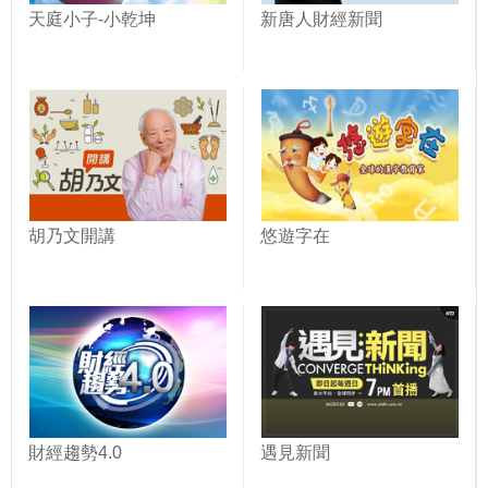
天庭小子-小乾坤
新唐人財經新聞
胡乃文開講
悠遊字在
財經趨勢4.0
遇見新聞