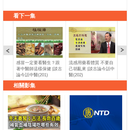
看下一集
感冒一定要看醫生？跟
流感用藥看體質 不要自
鼻子
著中醫師這樣保健 |談古
己胡亂來 |談古論今話中
這樣
論今話中醫(201)
醫(202)
今話
相關影集