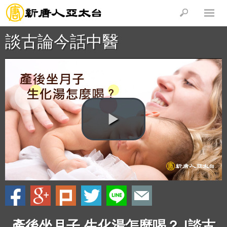
談古論今話中醫
產後坐月子 生化湯怎麼喝？ |談古