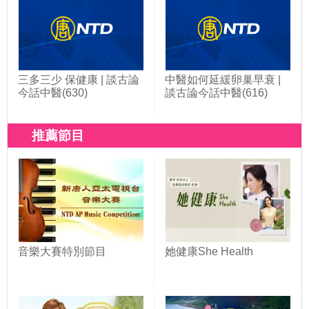
三多三少 保健康 | 談古論
中醫如何延緩卵巢早衰 |
今話中醫(630)
談古論今話中醫(616)
推薦節目
音樂大賽特別節目
她健康She Health