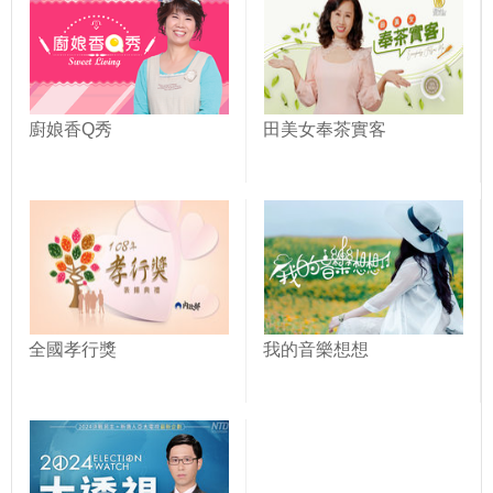
廚娘香Q秀
田美女奉茶實客
全國孝行獎
我的音樂想想