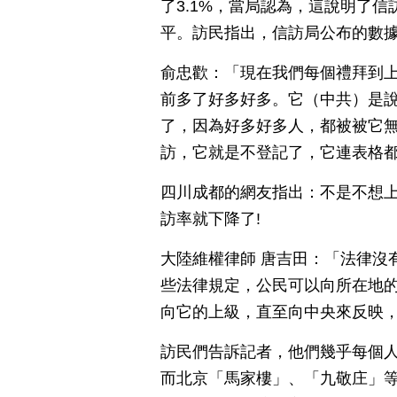
了3.1%，當局認為，這說明了
平。訪民指出，信訪局公布的數
俞忠歡：「現在我們每個禮拜到
前多了好多好多。它（中共）是
了，因為好多好多人，都被被它
訪，它就是不登記了，它連表格
四川成都的網友指出：不是不想上
訪率就下降了!
大陸維權律師 唐吉田：「法律沒
些法律規定，公民可以向所在地
向它的上級，直至向中央來反映
訪民們告訴記者，他們幾乎每個
而北京「馬家樓」、「九敬庄」