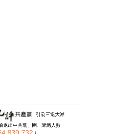
引發三退大潮
前退出中共黨、團、隊總人數
64,839,732
人