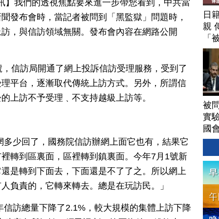
0日訊】我們的透視焦點要來進一步帶您看到，中共當
日
新聞發布會時，當記者被問到「黑監獄」問題時，
親 
上訪，與信訪領域無關。發布會內容在網路公開
「
號，信訪局開通了網上投訴信訪受理服務，受到了
受理平台，逐漸取代傳統上訪方式。另外，所謂信
訟的上訪不予受理﹑不支持越級上訪等。
被
實驗
。
國
網多少回了，國務院信訪辦網上面它也有，結果它
裡轉到區裏面，區裡轉到鎮裏面。今年7月1號新
它還是轉到下面去，下面還是不了了之。所以網上
有人負責的，它轉來轉去。總是在玩訪民。」
年信訪總量下降了2.1%，較大規模的集體上訪下降