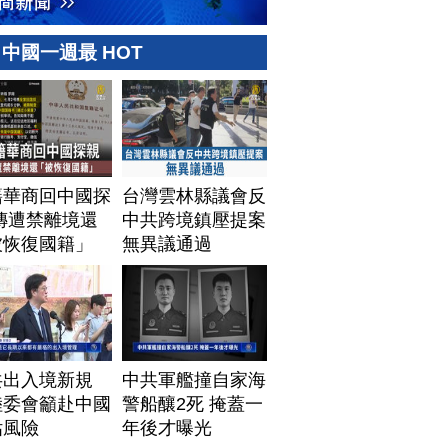
中國一週最 HOT
籍華商回中國探
台灣雲林縣議會反
傳遭禁離境還
中共跨境鎮壓提案
被恢復國籍」
無異議通過
共出入境新規
中共軍艦撞自家海
陸委會籲赴中國
警船釀2死 掩蓋一
估風險
年後才曝光