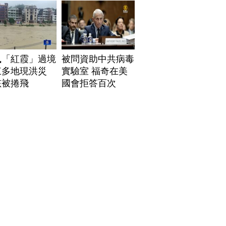
風「紅霞」過境
被問資助中共病毒
東多地現洪災
實驗室 福奇在美
孩被捲飛
國會拒答百次