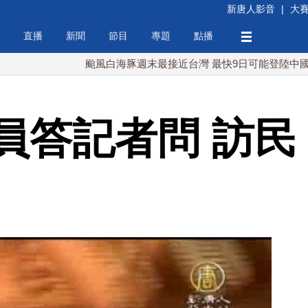
新唐人影音
|
大
直播
新聞
節目
專題
點播
颱風白海豚週末最接近台灣 最快9日可能登陸中國
台
員答記者問 訪民