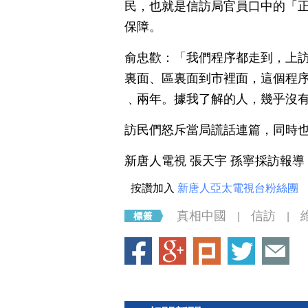
民，也就是信訪局官員口中的「
保障。
俞忠歡：「我們程序都走到，上
裏面、區裏面到市裡面，這個程
﹑兩年。據我了解的人，幾乎沒
訪民們怒斥當局謊話連篇，同時
新唐人電視 張天宇 孫寧採訪報導
按讚加入
新唐人亞太電視台粉絲團
真相中國
信訪
|
|