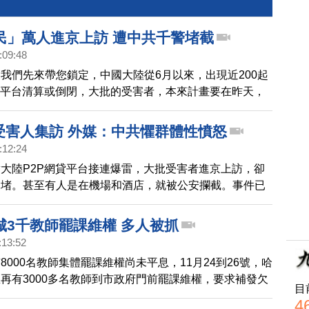
民」萬人進京上訪 遭中共千警堵截
:09:48
我們先來帶您鎖定，中國大陸從6月以來，出現近200起
貸平台清算或倒閉，大批的受害者，本來計畫要在昨天，
六日，發起「萬人行動」，到北京上訪，結果，是遭到中
強力打壓。今天的頭條報導，帶您關心。
P受害人集訪 外媒：中共懼群體性憤怒
:12:24
大陸P2P網貸平台接連爆雷，大批受害者進京上訪，卻
圍堵。甚至有人是在機場和酒店，就被公安攔截。事件已
媒體關注，有外媒就報導，這凸顯了中共政府恐懼，老百
機構的群體性憤怒，所以才要 全力維穩。
城3千教師罷課維權 多人被抓
:13:52
8000名教師集體罷課維權尚未平息，11月24到26號，哈
再有3000多名教師到市政府門前罷課維權，要求補發欠
目
他們繳納了10年的養老保險。至少30名教師被警方抓
4