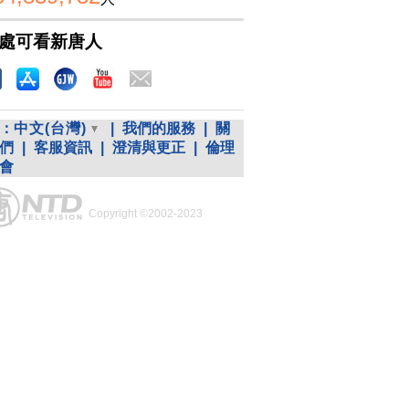
處可看新唐人
：
中文(台灣)
|
我們的服務
|
關
們
|
客服資訊
|
澄清與更正
|
倫理
會
Copyright ©2002-2023