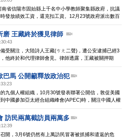
，河南省信陽市固始縣上千名中小學教師聚集縣政府，抗議
時發放績效工資，還克扣工資。12月23號政府派出數百
0多名老師，學校鎖上大門，不許老師上訪。
折磨 王藏終於獲見律師
:30:43
備受關注，大陸詩人王藏(ㄘㄤ二聲)，遭公安逮捕已經3
四，他終於和代理律師會見。律師透露，王藏被關押期
到酷刑虐待，甚至突發心臟病，昏死過去。
歐巴馬 公開籲釋放政治犯
:33:23
的九個人權組織，10月30號發表聯署公開信，敦促美國
到中國參加亞太經合組織峰會(APEC)時，關注中國人權
、和公民社會遭受的重創，并向中共黨魁習近平強調，中
民社會的打壓有礙美中雙邊關係。公開信敦促歐巴馬公開
會 訪民兩萬截訪員兩萬多
前被重判的維族經濟學者伊力哈木和今年8月刑滿出獄但
:12:39
的人權律師高智晟等維權人士。這九個組織包括國際特
召開，3月6號仍然有上萬訪民冒著被抓捕和遣返的危
家、中國人權、人權觀察等。