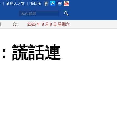
賽
|
新唐人之友
|
節目表
灣漢光首結合城鎮演習 AIT連續發文讚「韌性台灣」
2026 年 8 月 8 日 星期六
搞分化？
：謊話連