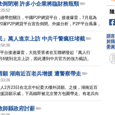
台掀倒閉潮 許多小企業將臨財務瓶頸
:35:52
隨
續帶您關注，中國P2P網貸平台，接連爆雷，7月底為
20家P2P網貸平台宣告倒閉。外媒分析，P2P平台風暴，
資人血本無歸，還將波及到許多仰賴投資P2P平台的中
語言
民」萬人進京上訪 中共千警瘋狂堵截
於我
:58:36
委員
貸平台接連爆雷，大批受害者在互聯網發起「萬人行
月6號到北京上訪，因此遭到中共官方的強力截訪。
請願 湖南近百老兵增援 遭警察帶走
:33:26
人2月23日在北京中紀委大樓外請願。之後，湖南近百
增援請願示威，下高鐵即被北京警方包圍帶走。有老兵向
說，現場的示威者從全國各地來的，但還有很多人被地方
能到達北京。2016年10月已發生上萬名退役老兵包圍中
教師縣政府討薪
一大樓」事件，震驚了中共高層。
:20:05