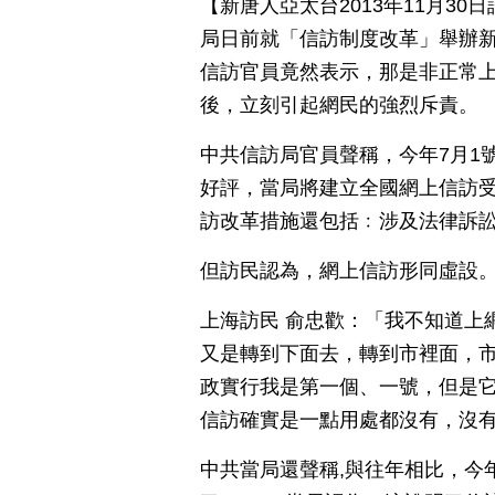
【新唐人亞太台2013年11月3
局日前就「信訪制度改革」舉辦
信訪官員竟然表示，那是非正常
後，立刻引起網民的強烈斥責。
中共信訪局官員聲稱，今年7月1
好評，當局將建立全國網上信訪
訪改革措施還包括﹕涉及法律訴
但訪民認為，網上信訪形同虛設
上海訪民 俞忠歡：「我不知道上
又是轉到下面去，轉到市裡面，市
政實行我是第一個、一號，但是
信訪確實是一點用處都沒有，沒
中共當局還聲稱,與往年相比，今