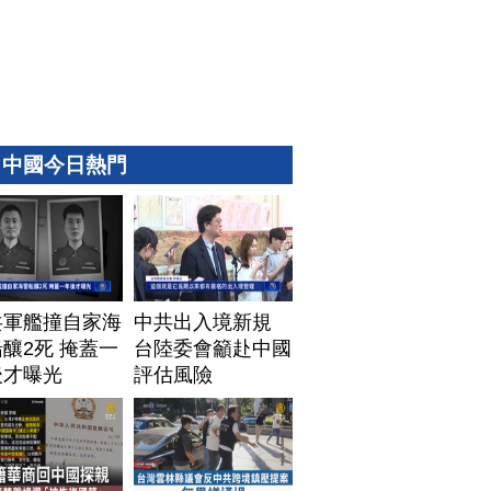
中國今日熱門
共軍艦撞自家海
中共出入境新規
釀2死 掩蓋一
台陸委會籲赴中國
後才曝光
評估風險