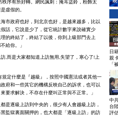
信訪秩序有所好轉。網民諷刺：掩耳盜鈴，粉飾太
據是虛假的。
上海市政府也好，到北京也好，是越來越多，比以
說假話，它說是少了，從它統計數字來說確實少
無理的終結了，終結了以後，你到上級部門去上
都不給你。」
日
訪,而是大家都知道上訪無用,失望了，寒心了!上
親 
「
有規定什麼是『越級』，按照中國憲法或者其他一
的政府和一些其它的機構反映自己的訴求，也可以
，來要求解決，不存在什麼叫正常與不正常。」
中
人都是逐級上訪到中央的，很少有人會越級上訪，
台
等黑監獄裏面關押的，也大都是「逐級上訪」的訪
評