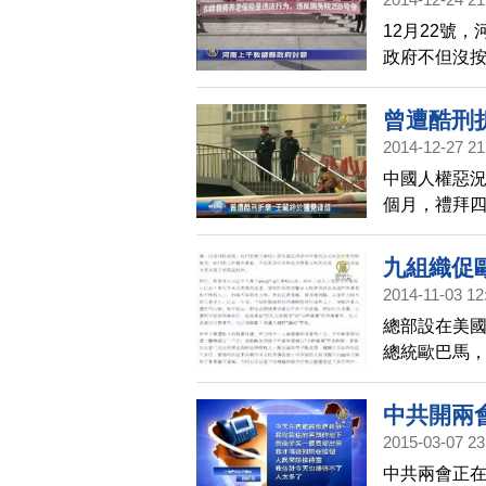
12月22號
政府不但沒按
警力，抓捕1
曾遭酷刑
2014-12-27 21
中國人權惡況
個月，禮拜
間，曾經遭
九組織促
2014-11-03 12
總部設在美國
總統歐巴馬，
環境的惡化
共政府對公
中共開兩
呼籲釋放不久
2015-03-07 23
仍未獲自由
中共兩會正在
赦、自由之