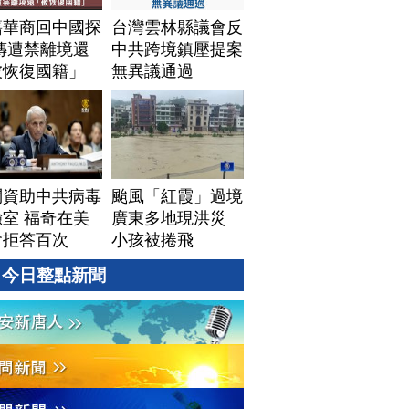
籍華商回中國探
台灣雲林縣議會反
傳遭禁離境還
中共跨境鎮壓提案
被恢復國籍」
無異議通過
問資助中共病毒
颱風「紅霞」過境
室 福奇在美
廣東多地現洪災
會拒答百次
小孩被捲飛
今日整點新聞