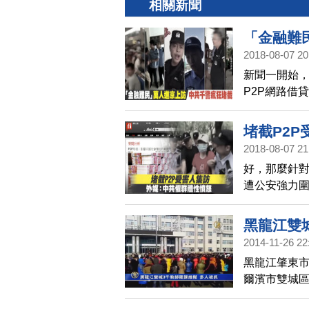
相關新聞
「金融難
2018-08-07 20
新聞一開始，
P2P網路借
也就是八月
共當局的，
堵截P2
2018-08-07 21
好，那麼針對
遭公安強力
經引發國際
姓對金融監管
黑龍江雙
2014-11-26 22
黑龍江肇東市
爾濱市雙城區
薪，以及退還