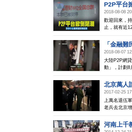
捕。
P2P平
2018-08-08 20
歡迎回來，持
止，就有近1
不只讓上億投
小企業。
「金融難
2018-08-07 12
大陸P2P網
動」，計劃8
北京萬人
2017-02-25 17
上萬名退伍軍
老兵去北京
路透社記者
警察攔截，沒
河南上千
央軍委「八
2014-12-24 21