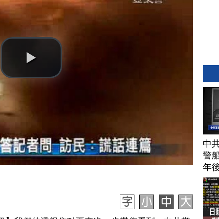
中
警船
年