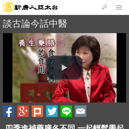
談古論今話中醫
四季進補藥膳各不同 一起輕鬆學起