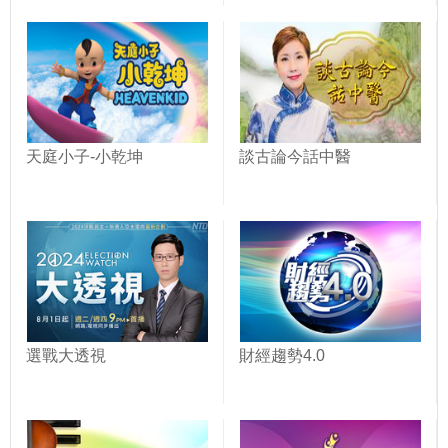
天庭小子-小乾坤
談古論今話中醫
選戰大透視
財經趨勢4.0