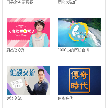
田美女奉茶實客
新聞大破解
廚娘香Q秀
1000步的繽紛台灣
健談交流
傳奇時代