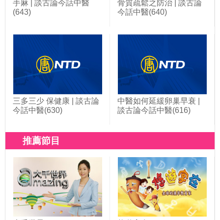
手麻 | 談古論今話中醫
骨質疏鬆之防治 | 談古論
(643)
今話中醫(640)
三多三少 保健康 | 談古論
中醫如何延緩卵巢早衰 |
今話中醫(630)
談古論今話中醫(616)
推薦節目