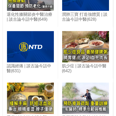
退化性膝關節炎中醫治療
潤肺三寶 打造強體質 | 談
| 談古論今話中醫(649)
古論今話中醫(628)
認識經痛 | 談古論今話中
肌少症 | 談古論今話中醫
醫(631)
(642)