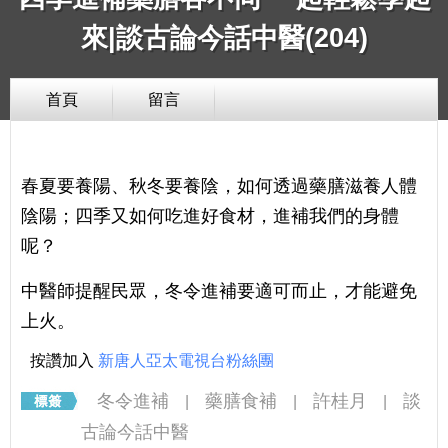
來|談古論今話中醫(204)
首頁
留言
春夏要養陽、秋冬要養陰，如何透過藥膳滋養人體
陰陽；四季又如何吃進好食材，進補我們的身體
呢？
中醫師提醒民眾，冬令進補要適可而止，才能避免
上火。
按讚加入
新唐人亞太電視台粉絲團
冬令進補
藥膳食補
許桂月
談
|
|
|
古論今話中醫