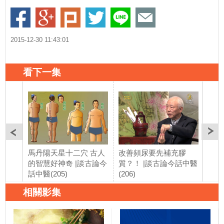
2015-12-30 11:43:01
看下一集
馬丹陽天星十二穴 古人
改善頻尿要先補充膠
嘴巴
的智慧好神奇 |談古論今
質？！ |談古論今話中醫
是中
話中醫(205)
(206)
痺？
(210
相關影集