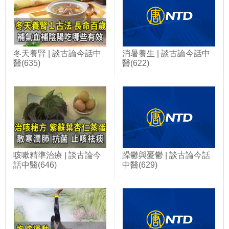
冬天養腎 | 談古論今話中
消暑養生 | 談古論今話中
醫(635)
醫(622)
咳嗽精準治療 | 談古論今
躁鬱與憂鬱 | 談古論今話
話中醫(646)
中醫(629)