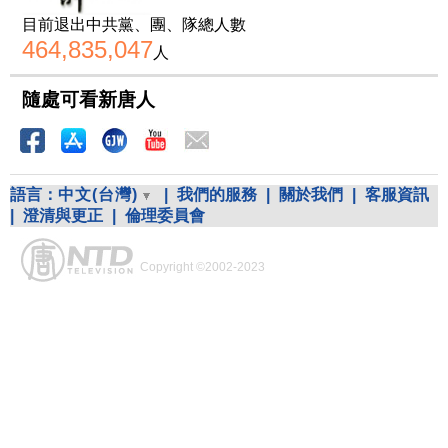
目前退出中共黨、團、隊總人數
464,835,047
人
隨處可看新唐人
語言：
中文(台灣)
|
我們的服務
|
關於我們
|
客服資訊
|
澄清與更正
|
倫理委員會
Copyright ©2002-2023