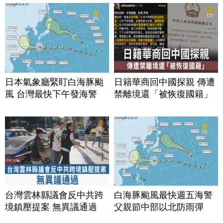
日本氣象廳緊盯白海豚颱
日籍華商回中國探親 傳遭
風 台灣最快下午發海警
禁離境還「被恢復國籍」
台灣雲林縣議會反中共跨
白海豚颱風最快週五海警
境鎮壓提案 無異議通過
父親節中部以北防雨彈