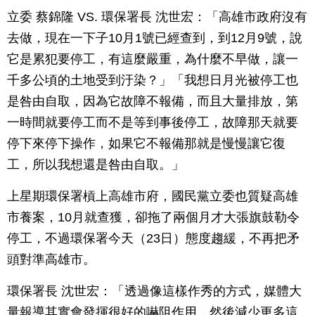
立委 蔡錦隆 VS. 環保署長 沈世宏：「高雄市政府沒有
去做，現在一下子10月1號已經查到，到12月9號，說
它是累犯要停工，有這麼嚴重，為什麼不早做，讓一
千多公頃的土地受到汙染？」「我想日月光被停工也
是咎由自取，因為它故障不報備，而且大量排放，第
一時間就要停工而不是等到事後停工，故障那天就要
停下來停下操作，如果它不報備那就是慢慢讓它復
工，所以我想還是咎由自取。」
上星期環保署槓上高雄市府，國民黨立委也質疑高雄
市養案，10月就查獲，卻拖了兩個月才大張旗鼓勒令
停工，不過環保署今天（23日）態度趨緩，不再把矛
頭對準高雄市。
環保署長 沈世宏：「透過像這樣作秀的方式，媒體大
量報導其實會發揮很好的嚇阻作用，然後減少更多這