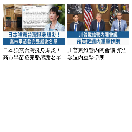
日本強震台灣挺身賑災！
川普戴維營內閣會議 預告
高市早苗發完整感謝名單
數週內重擊伊朗