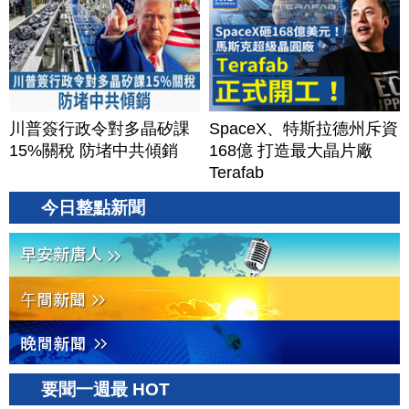
川普簽行政令對多晶矽課
SpaceX、特斯拉德州斥資
15%關稅 防堵中共傾銷
168億 打造最大晶片廠
Terafab
今日整點新聞
要聞一週最 HOT