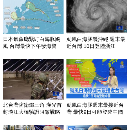
日本氣象廳緊盯白海豚颱
颱風白海豚襲沖繩 週末最
風 台灣最快下午發海警
近台灣 10日登陸浙江
北台灣防衛鐵三角 漢光首
颱風白海豚週末最接近台
封淡江大橋驗證阻敵戰略
灣 最快9日可能登陸中國