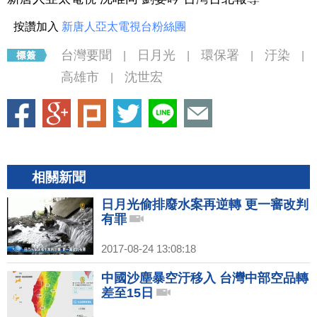
按讚加入
新唐人亞太電視台粉絲團
台灣要聞
日月光
環保署
汙染
|
|
|
|
高雄市
沈世宏
|
相關新聞
日月光偷排廢水案再逆轉 更一審改判
有罪
2017-08-24 13:08:18
中國沙塵暴空汙移入 台灣中部空品轉
差至15日