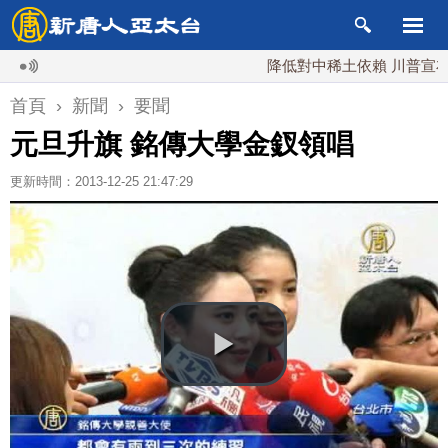
降低對中稀土依賴 川普宣布礦業投
首頁
›
新聞
›
要聞
元旦升旗 銘傳大學金釵領唱
更新時間：2013-12-25 21:47:29