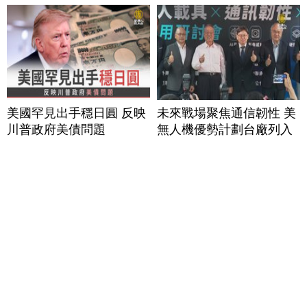
美國罕見出手穩日圓 反映
未來戰場聚焦通信韌性 美
川普政府美債問題
無人機優勢計劃台廠列入