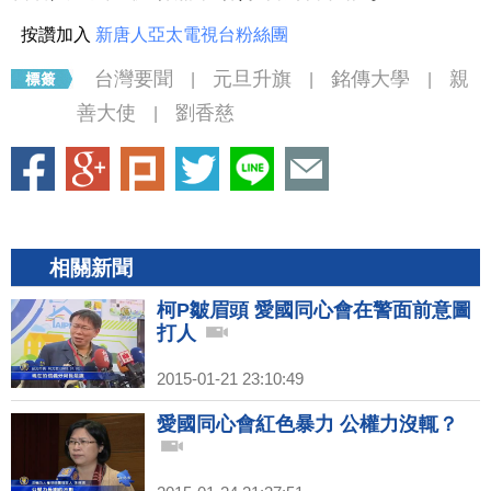
按讚加入
新唐人亞太電視台粉絲團
台灣要聞
元旦升旗
銘傳大學
親
|
|
|
善大使
劉香慈
|
相關新聞
柯P皺眉頭 愛國同心會在警面前意圖
打人
2015-01-21 23:10:49
愛國同心會紅色暴力 公權力沒輒？