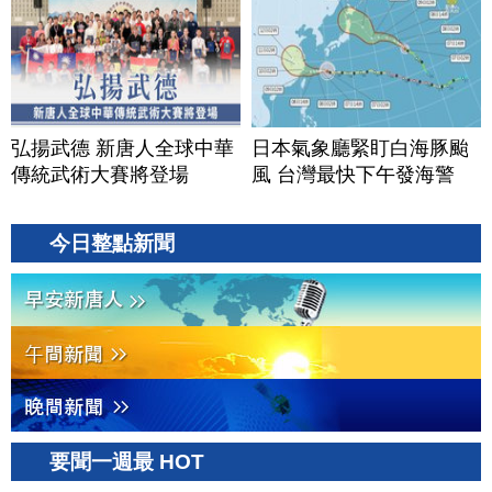
弘揚武德 新唐人全球中華
日本氣象廳緊盯白海豚颱
傳統武術大賽將登場
風 台灣最快下午發海警
今日整點新聞
要聞一週最 HOT