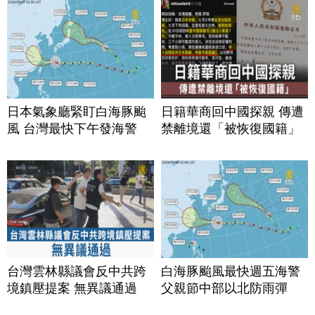
日本氣象廳緊盯白海豚颱
日籍華商回中國探親 傳遭
風 台灣最快下午發海警
禁離境還「被恢復國籍」
台灣雲林縣議會反中共跨
白海豚颱風最快週五海警
境鎮壓提案 無異議通過
父親節中部以北防雨彈