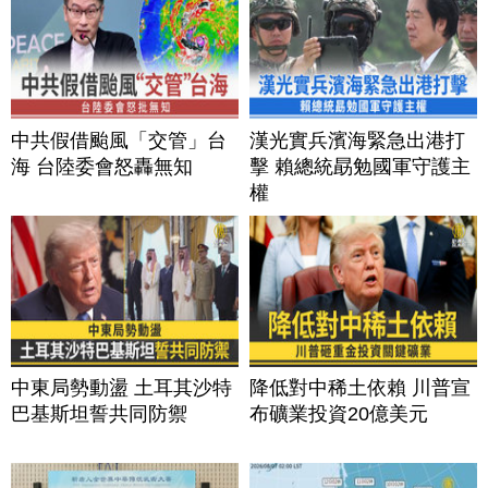
中共假借颱風「交管」台
漢光實兵濱海緊急出港打
海 台陸委會怒轟無知
擊 賴總統勗勉國軍守護主
權
中東局勢動盪 土耳其沙特
降低對中稀土依賴 川普宣
巴基斯坦誓共同防禦
布礦業投資20億美元