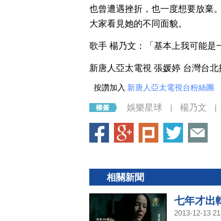
也曾遭遇挫折，也一度想要放棄
大家看見她的不同面貌。
歌手 楊乃文：「基本上我可能是
新唐人亞太電視 張媛婷 台灣台
按讚加入
新唐人亞太電視台粉絲團
娛樂星球
楊乃文
|
|
相關新聞
七年才出
2013-12-13 21