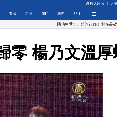
新唐人影音
|
大
直播
新聞
節目
專題
點播
防堵中共！川普簽行政令 對多晶矽課15%關
歸零 楊乃文溫厚