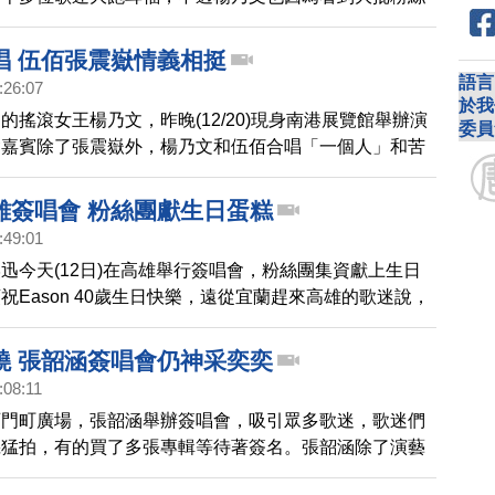
不小心忘詞了。
唱 伍佰張震嶽情義相挺
語言
:26:07
於我
的搖滾女王楊乃文，昨晚(12/20)現身南港展覽館舉辦演
委員
會嘉賓除了張震嶽外，楊乃文和伍佰合唱「一個人」和苦
語歌，這場二王一后的演唱會，讓許多到場的歌迷都大呼
雄簽唱會 粉絲團獻生日蛋糕
:49:01
迅今天(12日)在高雄舉行簽唱會，粉絲團集資獻上生日
祝Eason 40歲生日快樂，遠從宜蘭趕來高雄的歌迷說，
迅帶給大家的動聽情歌。
燒 張韶涵簽唱會仍神采奕奕
:08:11
西門町廣場，張韶涵舉辦簽唱會，吸引眾多歌迷，歌迷們
機猛拍，有的買了多張專輯等待著簽名。張韶涵除了演藝
外，還經營設計女鞋，讓歌迷十分關心他的身體狀況。