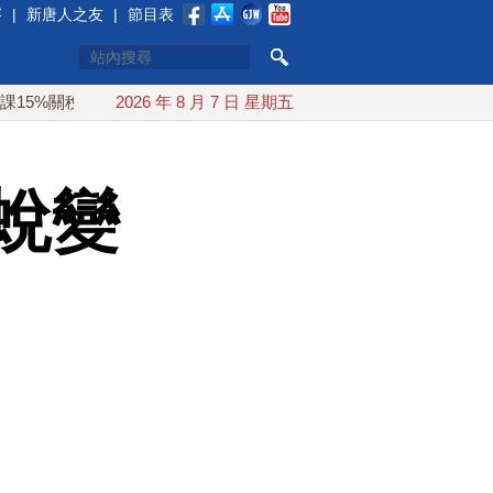
賽
|
新唐人之友
|
節目表
稅
日本氣象廳緊盯白海豚颱風 台灣最快下午發海警
2026 年 8 月 7 日 星期五
今年
蛻變