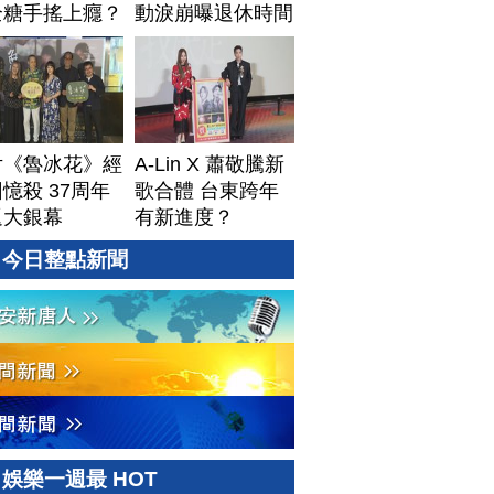
全糖手搖上癮？
動淚崩曝退休時間
片《魯冰花》經
A-Lin X 蕭敬騰新
憶殺 37周年
歌合體 台東跨年
返大銀幕
有新進度？
今日整點新聞
娛樂一週最 HOT