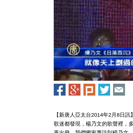
【新唐人亞太台2014年2月8日
歌迷都發現，楊乃文的歌聲裡，
再出發，我們獨家專訪到楊乃文