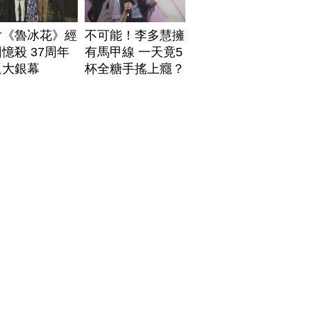
片《魯冰花》經
不可能！李多慧擁
憶殺 37周年
有馬甲線 一天竟5
返大銀幕
杯全糖手搖上癮？