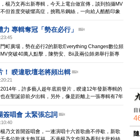
，楊乃文再出新專輯，今天上電台做宣傳，談到拍攝MV
文不但首度突破懼高症，挑戰吊鋼絲，一向給人酷酷印象
，要開第一場簽唱會 。
體力 專輯奪冠「勢在必行」
:23:45
町廣場，勢在必行2的新歌Everything Changes數位頻
MV突破40萬人點擊，陳勢安、Bii及兩位師弟舉行新專
吸引上百粉絲到場，歌迷們不斷尖叫與猛按快門，有的買
等著簽名。
片！ 睽違歌壇老將頻出輯
:20:21
2014年，許多藝人趁年底前發片，睽違12年發新專輯的
也在聖誕節前夕出輯，另外，像是距離上一張專輯有7年
文、陶晶瑩等，也帶來不同的曲風，要給歌迷不同的感
目
場簽唱會 太緊張忘詞
4
:10:40
，楊乃文首開簽唱會，一連演唱十六首歌曲不停歇，新歌
隨
一千多位歌迷大飽耳福，不過楊乃文也因為看到大批粉絲