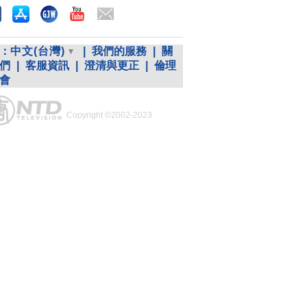
：
中文(台灣)
|
我們的服務
|
關
們
|
客服資訊
|
澄清與更正
|
倫理
會
Copyright ©2002-2023