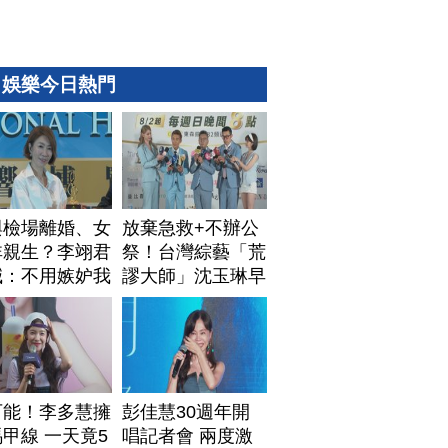
娛樂今日熱門
與檢場離婚、女
放棄急救+不辦公
非親生？李翊君
祭！台灣綜藝「荒
喊：不用嫉妒我
謬大師」沈玉琳早
安排身後事
可能！李多慧擁
彭佳慧30週年開
甲線 一天竟5
唱記者會 兩度激