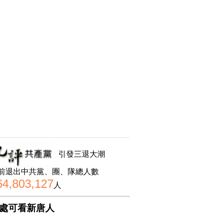
引發三退大潮
前退出中共黨、團、隊總人數
64,803,127
人
處可看新唐人