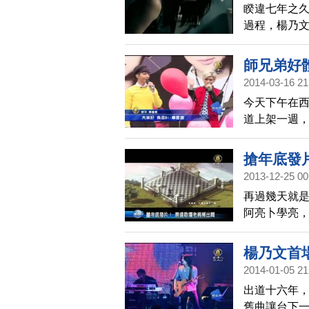
睽違七年之久
過程，楊乃
的她，還宣告
師兄弟好
2014-03-16 21
今天下午在西門
道上架一週，
輯簽唱會，
了多張專輯
搶年底發
2013-12-25 00
再過幾天就是
阿亮卜學亮，
之久的楊乃
受。
楊乃文首
2014-01-05 21
出道十六年
舊曲讓台下