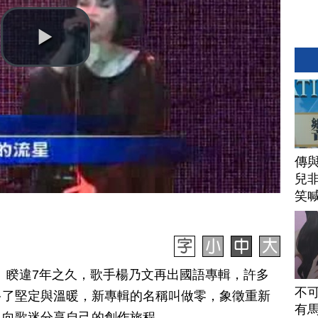
傳
兒
笑
訊】睽違7年之久，歌手楊乃文再出國語專輯，許多
不
多了堅定與溫暖，新專輯的名稱叫做零，象徵重新
有馬
，向歌迷分享自己的創作旅程。