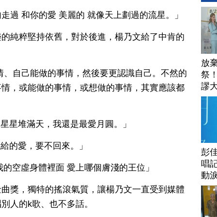
走過 和你的愛 美麗的 就像天上劃過的流星。」
樂的純粹堅持依舊，對於後進，楊乃文給了中肯的
放
情、自己能做的事情，然後要更認識自己。不然的
祭
謬
事情，或能做的事情，或想做的事情，其實應該都
安
：「星星堆滿天，我還是最愛月圓。」
「我給的愛，要不回來。」
彭佳
唱記
在我的空虛身體裡面 愛上哪個膚淺的王位」
動
金曲獎，獨特的搖滾氣質，讓楊乃文一直受到媒體
別人的k歌、也不多話。