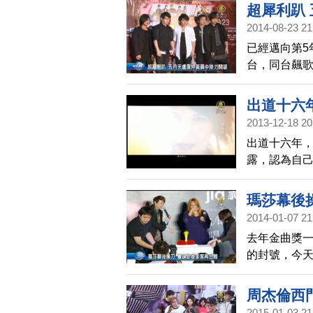
超犀利趴
2014-08-23 21
已經邁向第5
台，同台飆
等藝人，接力
限。
出道十六
2013-12-18 20
出道十六年
露，認為自
酒，放鬆情
高雄舉辦兩
瑪莎幕後
2014-01-07 21
去年金曲獎
的封號，今
公司還送上
周杰倫西
2015-01-03 21