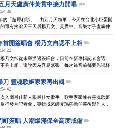
 五月天盧廣仲黃貫中接力開唱
:54:38
年的「超犀利趴」，由五月天領軍，今天在台北小巨蛋開
歌的還有搖滾天王天后楊乃文、黃貫中、音樂才子盧廣仲
連唱8小時，就是要high翻現場歌迷，挑戰樂迷體力極
年首開簽唱會 楊乃文自認不上相
:34:22
，楊乃文卻從未舉辦過簽唱會，日前在新專輯記者會透
己不夠上相，還說因為容易緊張，每次錄音前都要先喝杯
緒。不過這次發行第五張專輯，決定突破以往，要在台北
場簽唱會。
操刀 靈魂歌姬家家再出輯
:54:42
一次入圍最佳新人跟最佳女歌手，歌手家家擁有靈魂歌姬
天舉行發片記者會，專輯找來師兄瑪莎擔任幕後製作人，
金曲獎蛋糕，期盼獲獎。
門町簽唱 人潮爆滿保全高度戒備
:46:59