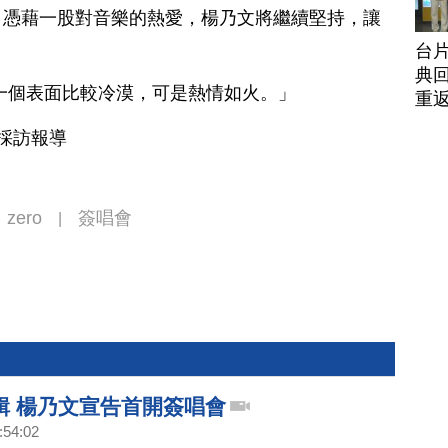
。憑藉一股對音樂的熱愛，楊乃文將繼續堅持，讓
台
典回
一個表面比較冷漠，可是熱情如火。」
重
北採訪報導
zero
簽唱會
|
輯 楊乃文宣告首開簽唱會
:54:02