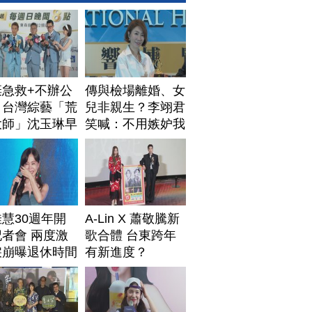
棄急救+不辦公
傳與檢場離婚、女
！台灣綜藝「荒
兒非親生？李翊君
大師」沈玉琳早
笑喊：不用嫉妒我
排身後事
慧30週年開
A-Lin X 蕭敬騰新
者會 兩度激
歌合體 台東跨年
淚崩曝退休時間
有新進度？