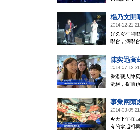
太緊張，還
楊乃文開
2014-12-21 21
好久沒有開唱
唱會，演唱
練多時的台
值回票值。
陳奕迅高
2014-07-12 21
香港藝人陳奕
蛋糕，提前預
很喜歡陳奕
事業兩頭
2014-03-09 21
今天下午在
有的拿起相
事業繁忙以