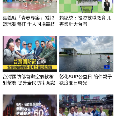
嘉義縣「青春專案」3對3
賴總統：投資技職教育 用
籃球賽開打 千人同場競技
專業壯大台灣
台灣國防部首辦空氣軟槍
彰化SUP公益日 陪伴親子
射擊賽 提升全民防衛意識
歡度夏日時光