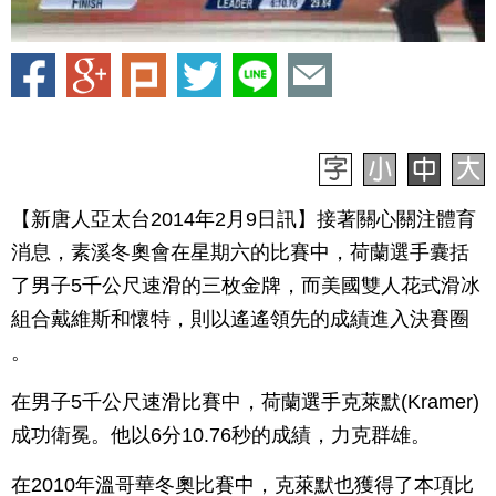
【新唐人亞太台2014年2月9日訊】接著關心關注體育
消息，素溪冬奧會在星期六的比賽中，荷蘭選手囊括
了男子5千公尺速滑的三枚金牌，而美國雙人花式滑冰
組合戴維斯和懷特，則以遙遙領先的成績進入決賽圈
。
在男子5千公尺速滑比賽中，荷蘭選手克萊默(Kramer)
成功衛冕。他以6分10.76秒的成績，力克群雄。
在2010年溫哥華冬奧比賽中，克萊默也獲得了本項比