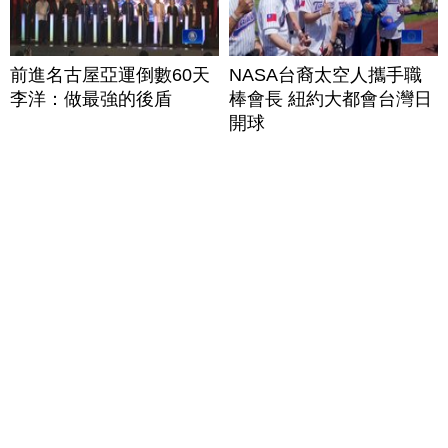
前進名古屋亞運倒數60天
NASA台裔太空人攜手職
李洋：做最強的後盾
棒會長 紐約大都會台灣日
開球