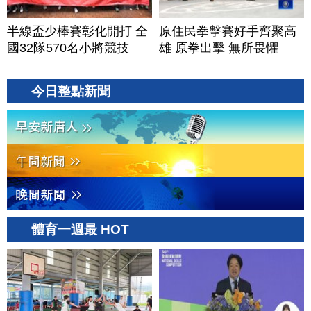
半線盃少棒賽彰化開打 全
原住民拳擊賽好手齊聚高
國32隊570名小將競技
雄 原拳出擊 無所畏懼
今日整點新聞
體育一週最 HOT