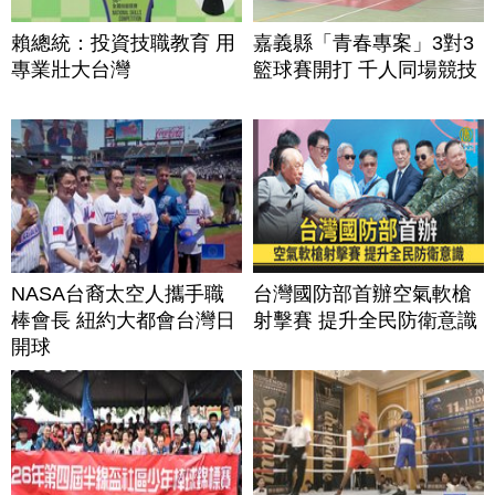
賴總統：投資技職教育 用
嘉義縣「青春專案」3對3
專業壯大台灣
籃球賽開打 千人同場競技
NASA台裔太空人攜手職
台灣國防部首辦空氣軟槍
棒會長 紐約大都會台灣日
射擊賽 提升全民防衛意識
開球