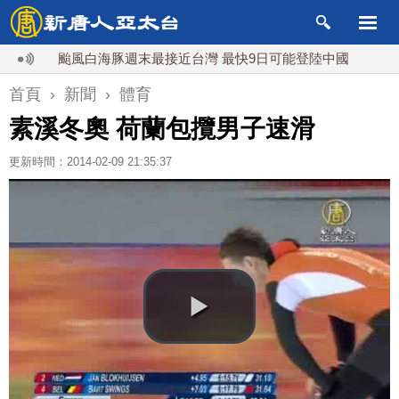
颱風白海豚週末最接近台灣 最快9日可能登陸中國
台灣漢
首頁
›
新聞
›
體育
素溪冬奧 荷蘭包攬男子速滑
更新時間：2014-02-09 21:35:37