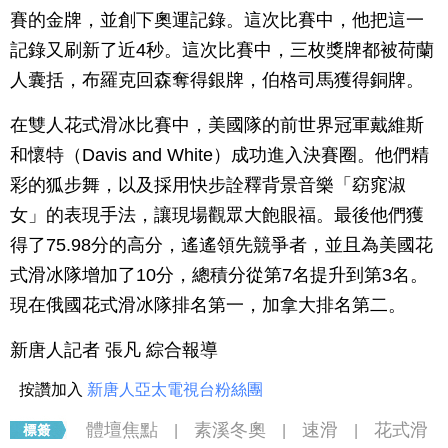
賽的金牌，並創下奧運記錄。這次比賽中，他把這一
記錄又刷新了近4秒。這次比賽中，三枚獎牌都被荷蘭
人囊括，布羅克回森奪得銀牌，伯格司馬獲得銅牌。
在雙人花式滑冰比賽中，美國隊的前世界冠軍戴維斯
和懷特（Davis and White）成功進入決賽圈。他們精
彩的狐步舞，以及採用快步詮釋背景音樂「窈窕淑
女」的表現手法，讓現場觀眾大飽眼福。最後他們獲
得了75.98分的高分，遙遙領先競爭者，並且為美國花
式滑冰隊增加了10分，總積分從第7名提升到第3名。
現在俄國花式滑冰隊排名第一，加拿大排名第二。
新唐人記者 張凡 綜合報導
按讚加入
新唐人亞太電視台粉絲團
體壇焦點
素溪冬奧
速滑
花式滑
|
|
|