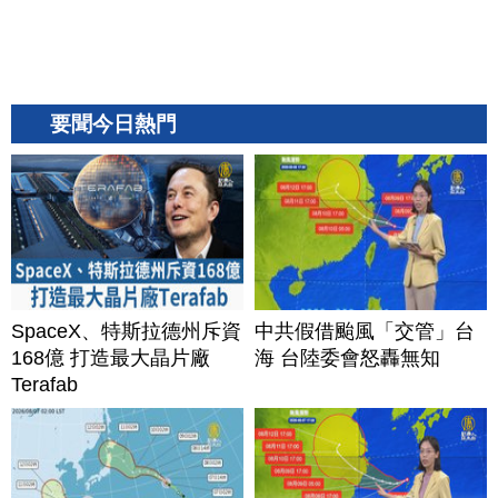
要聞今日熱門
SpaceX、特斯拉德州斥資
中共假借颱風「交管」台
168億 打造最大晶片廠
海 台陸委會怒轟無知
Terafab