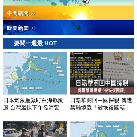
要聞一週最 HOT
日本氣象廳緊盯白海豚颱
日籍華商回中國探親 傳遭
風 台灣最快下午發海警
禁離境還「被恢復國籍」