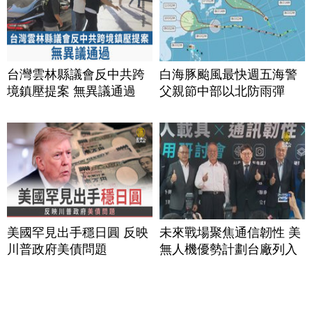
台灣雲林縣議會反中共跨
白海豚颱風最快週五海警
境鎮壓提案 無異議通過
父親節中部以北防雨彈
美國罕見出手穩日圓 反映
未來戰場聚焦通信韌性 美
川普政府美債問題
無人機優勢計劃台廠列入