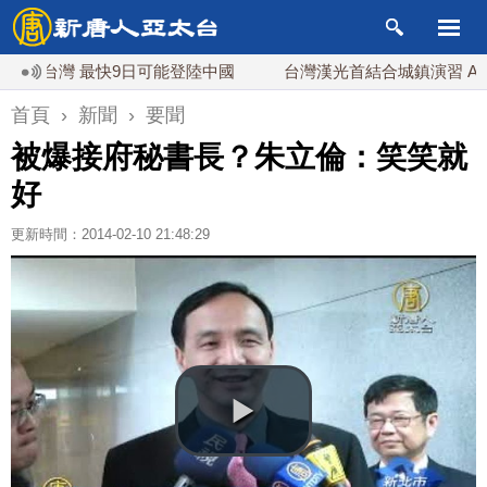
台灣 最快9日可能登陸中國
台灣漢光首結合城鎮演習 AIT連
首頁
›
新聞
›
要聞
被爆接府秘書長？朱立倫：笑笑就
好
更新時間：2014-02-10 21:48:29